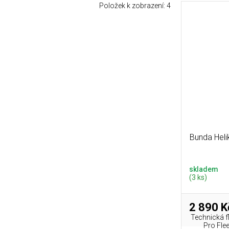
Položek k zobrazení:
4
Bunda Heli
skladem
(3 ks)
2 890 K
Technická f
Pro Fle