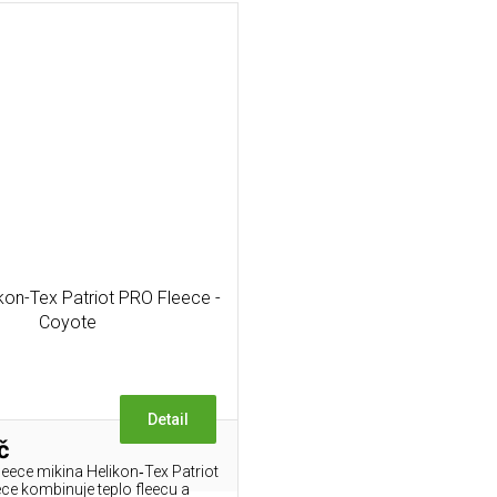
kon-Tex Patriot PRO Fleece -
Coyote
Detail
č
leece mikina Helikon‑Tex Patriot
ece kombinuje teplo fleecu a