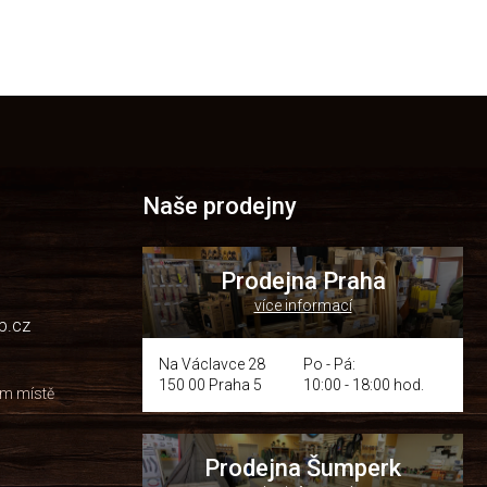
Naše prodejny
Prodejna Praha
více informací
p.cz
Na Václavce 28
Po - Pá:
150 00 Praha 5
10:00 - 18:00 hod.
om místě
Prodejna Šumperk