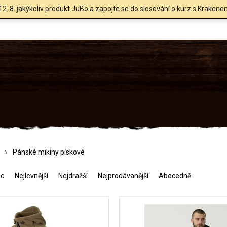
12. 8. jakýkoliv produkt JuBö a zapojte se do slosování o kurz s Krakene
Pánské mikiny pískové
me
Nejlevnější
Nejdražší
Nejprodávanější
Abecedně