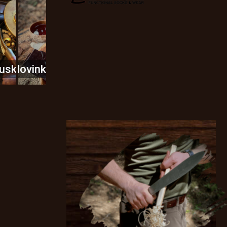
usky
Novinky