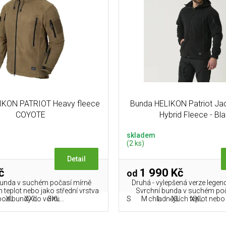
IKON PATRIOT Heavy fleece
Bunda HELIKON Patriot Jac
COYOTE
Hybrid Fleece - Bl
skladem
(2 ks)
Detail
č
1 990 Kč
od
bunda v suchém počasí mírně
Druhá - vylepšená verze legen
 teplot nebo jako střední vrstva
Svrchní bunda v suchém po
XL
XXL
3XL
S
M
L
XL
XXL
pod bundy do velmi...
chladnějších teplot nebo 