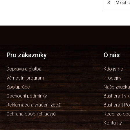
S
M
L
ochra
Z
á
p
a
t
Pro zákazníky
O nás
í
Doprava a platba
Kdo jsme
Věrnostní program
Prodejny
Spolupráce
Naše značka
Obchodní podmínky
Bushcraft ví
Reklamace a vrácení zboží
Bushcraft Po
Ochrana osobních údajů
Recenze ob
Kontakty