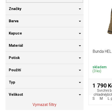
p
i
n
r
s
n
Značky
o
p
í
d
r
p
Barva
u
o
a
k
d
n
Kapuce
t
u
e
ů
k
l
Materiál
t
Bunda HEL
ů
Potisk
skladem
Použití
(3 ks)
Typ
1 790 K
Svrchní 
Velikost
chladnějších
S
M
L
Vymazat filtry