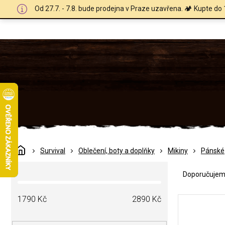
Přejít
Od 27.7. - 7.8. bude prodejna v Praze uzavřena. 🏕️ Kupte do 
na
obsah
Domů
Survival
Oblečení, boty a doplňky
Mikiny
Pánské
Ř
P
a
Doporučuje
o
z
s
e
V
t
1790
Kč
2890
Kč
n
ý
r
í
p
a