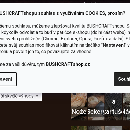
Youtube
Užitečné recenze a návod
USHCRAFTshopu souhlas s využíváním COOKIES, prosím?
ašemu souhlasu, můžeme zlepšovat kvalitu BUSHCRAFTshopu.
S
kdykoliv odvolat a to buď v patičce e-shopu (dolní část webu), 
ní svého prohlížeče (Chrome, Explorer, Opera, Firefox a další). S
ete svůj souhlas modifikovat kliknutím na tlačítko "
Nastavení
" 
Zboží
2
Vlastní
i
Užijte si to v 
rohu a povolit jen to, co považujete za vhodné.
sami
kamenné
značka
dáváme
testujeme
prodejny
JuBö
Vybavení, na které spoléhát
šenosti
me za vaši důvěru, tým
BUSHCRAFTshop.cz
U nás
Navštivte
Poctivá
adíme
nekoupíte
nás v
ruční
 s
„zajíce v
Praze a
výroba
ěrem
avení
Souh
pytli“
Šumperku
v ČR
Vařiče
lší skvělé výhody
a
Nože
Sekery
kartuše
Ná