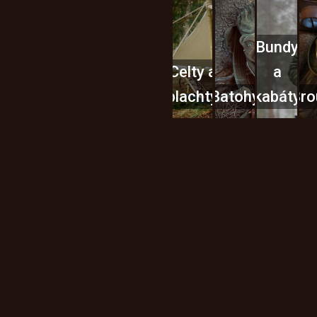
Bundy
Celty a
a
plachty
Batohy
kabáty
Bro
Instagram
h produktech na našem e-
údajů