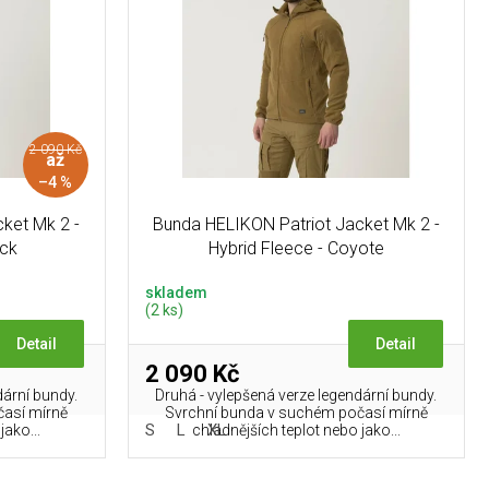
2 090 Kč
až
–4 %
ket Mk 2 -
Bunda HELIKON Patriot Jacket Mk 2 -
ack
Hybrid Fleece - Coyote
skladem
(2 ks)
Detail
Detail
2 090 Kč
dární bundy.
Druhá - vylepšená verze legendární bundy.
časí mírně
Svrchní bunda v suchém počasí mírně
S
L
XL
jako...
chladnějších teplot nebo jako...