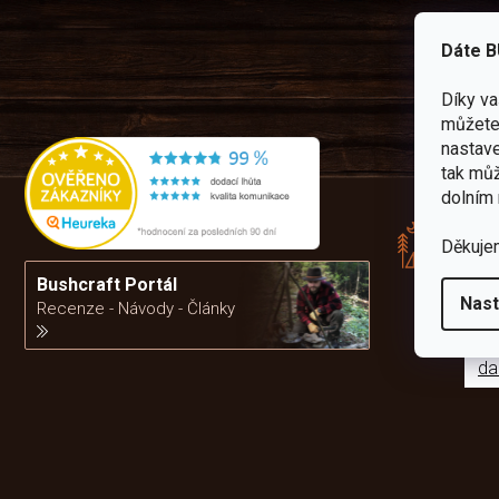
Dáte B
Díky v
můžete 
nastave
tak můž
Rád
dolním 
pře
zku
Děkuje
Por
vám
Bushcraft Portál
výb
Nast
Recenze - Návody - Články
da