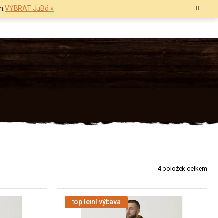
m.
VYBRAT JuBö »
4
položek celkem
top letní výbava