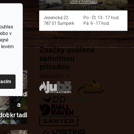
více informací
y
Jesenická 22
Po - Čt: 13 - 17 hod.
787 01 Šumperk
Pá: 9 - 17 hod.
ouhlas
nebo v
tejně
v levém
Značky ověřené
přírodě
samotnou
e nejčastěji
přírodou
další značky
lasím
Křesadla
a
dobí
škrtadla