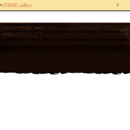
m.
VYBRAT JuBö »