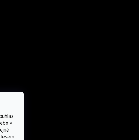
kategorie
Záruka
:
2 roky
EAN
:
5902688978754
Značka
:
Helikon-Tex®
Typ
:
Bunda
,
Fleecová
Barva
:
Pískové
,
Coyote
Výbava
:
Bunda
Materiál
:
Fleece
#sizes_table#
:
/-tabulka-velikosti-helikon-tex-bundy-/
ouhlas
Kapuce
:
Ano
nebo v
Použití
:
Bushcraft
,
Outdoor
,
Turistické
tejně
v levém