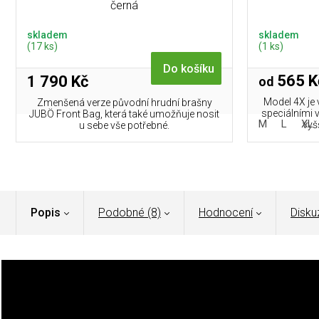
černá
skladem
skladem
(17 ks)
(1 ks)
Do košíku
565 K
1 790 Kč
od
Model 4X je 
Zmenšená verze původní hrudní brašny
speciálními 
JUBÖ Front Bag, která také umožňuje nosit
M
L
XL
vyšš
u sebe vše potřebné.
Popis
Podobné (8)
Hodnocení
Disku
Patriot Pro Fleece od značky
Helikon
‑Tex není obyčejná
akce v přírodě i ve městě.
Díky materiálu STORMFLEECE™ vá
větru a vlhkosti podobnou softshellu.