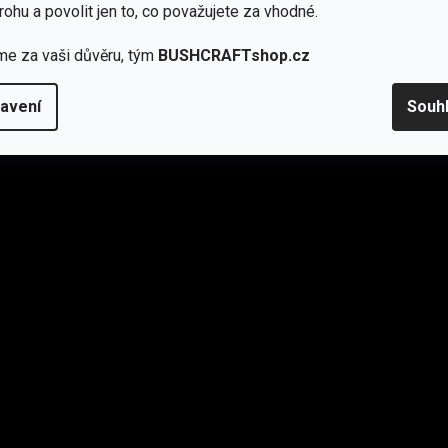
rohu a povolit jen to, co považujete za vhodné.
me za vaši důvěru, tým
BUSHCRAFTshop.cz
stvu
avení
Souh
énu
tshell poskytuje teplo bez přehřívání a ochranu před větrem.
u otevření.
tí.