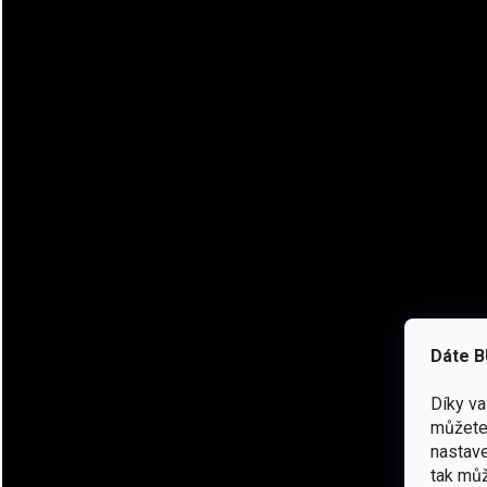
Vnitřní měkký grid fleece udrží teplo a efektivně odvádí vlhk
v terénu bez zbytečné hmotnosti. Ideální pro turistiku, táboře
Dáte B
Díky v
můžete 
nastave
tak můž