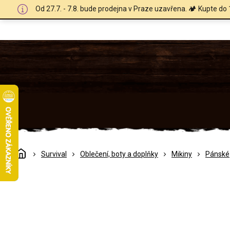
Přejít
Od 27.7. - 7.8. bude prodejna v Praze uzavřena. 🏕️ Kupte do 
na
obsah
Domů
Survival
Oblečení, boty a doplňky
Mikiny
Pánské