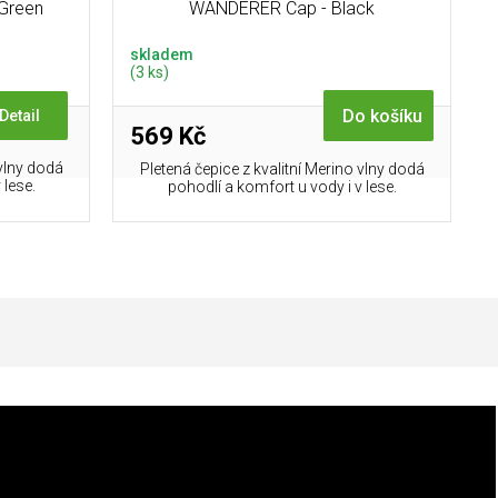
 Green
WANDERER Cap - Black
skladem
(3 ks)
Do košíku
Detail
569 Kč
 vlny dodá
Pletená čepice z kvalitní Merino vlny dodá
 lese.
pohodlí a komfort u vody i v lese.
Doplňkové parametry
Pánské outdoorové mikiny
,
Pánské mikiny
Kategorie
:
velikost L
,
Mikiny velikost L
,
Zobrazit další