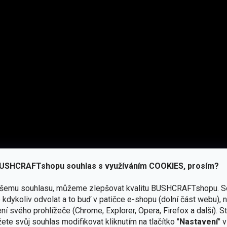
ost, zatímco vnější odolná vrstva snese náročné použití a pohyb
ní,
bushcraft
i každodenní nošení v chladnějších podmínkách.
USHCRAFTshopu souhlas s využíváním COOKIES, prosím?
ašemu souhlasu, můžeme zlepšovat kvalitu BUSHCRAFTshopu.
S
kdykoliv odvolat a to buď v patičce e-shopu (dolní část webu), 
ní svého prohlížeče (Chrome, Explorer, Opera, Firefox a další). S
ete svůj souhlas modifikovat kliknutím na tlačítko "
Nastavení
" 