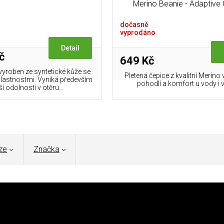
Merino Beanie - Adaptive
dočasně
vyprodáno
Detail
č
649 Kč
vyroben ze syntetické kůže se
Pletená čepice z kvalitní Merino
vlastnostmi. Vyniká především
pohodlí a komfort u vody i v
í odolností v otěru...
ze
Značka
mikina
– je to technická vrstva navržená pro skutečné
s zahřeje jako fleece a zároveň poskytne ochranu proti