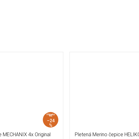
750 Kč
až
–24
%
e MECHANIX 4x Original
Pletená Merino čepice HELIK