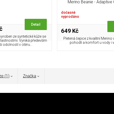
Merino Beanie - Adaptive
dočasně
vyprodáno
Detail
č
649 Kč
vyroben ze syntetické kůže se
Pletená čepice z kvalitní Merino
vlastnostmi. Vyniká především
pohodlí a komfort u vody i v
í odolností v otěru...
ze (1)
Značka
h se oblíbená
bunda
dočkala update - modernější, chytřejší