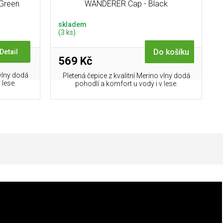
 Green
WANDERER Cap - Black
skladem
(3 ks)
Do košíku
Detail
569 Kč
 vlny dodá
Pletená čepice z kvalitní Merino vlny dodá
 lese.
pohodlí a komfort u vody i v lese.
Doplňkové parametry
Pánské outdoorové mikiny
,
Pánské mikiny
Kategorie
:
velikost S
,
Mikiny velikost S
,
Zobrazit další