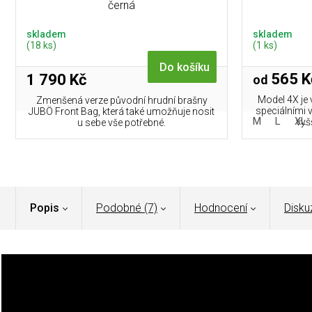
černá
skladem
skladem
(18 ks)
(1 ks)
Do košíku
565 K
1 790 Kč
od
Model 4X je 
Zmenšená verze původní hrudní brašny
speciálními 
JUBÖ Front Bag, která také umožňuje nosit
M
L
XL
vyšš
u sebe vše potřebné.
Popis
Podobné (7)
Hodnocení
Disku
Legendární Patriot Jacket dostal novou verzi! Po letec
a s lepším designem.