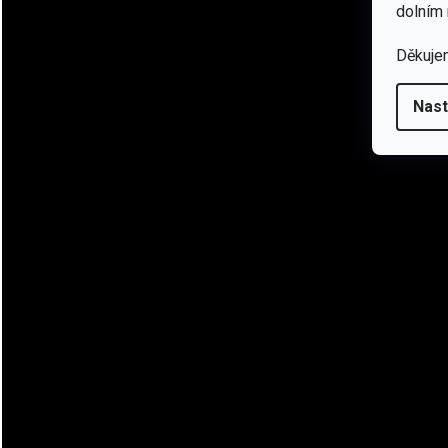
dolním 
Co se týče designu a praktickosti, máme tu sedm kapes. Dvě 
uvnitř. Zadní kapsa na ledvinách a malá kapsička na levém pře
Děkuje
pohodlná, takže jsme se zaměřili na modernější design bundy i
Nast
pohybu. Navíc tu máme laserem vyřezávané panely na ramen