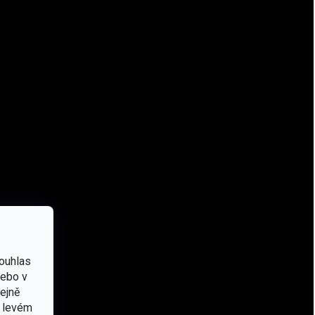
kategorie
Záruka
:
2 roky
EAN
:
Zvolte variantu
Značka
:
Helikon-Tex®
Typ
:
Bunda
,
Fleecová
Barva
:
Černá
,
Pískové
,
Coyote
Výbava
:
Bunda
Materiál
:
Fleece
#sizes_table#
:
/-tabulka-velikosti-helikon-tex-bundy-/
ouhlas
Kapuce
:
Ano
nebo v
Použití
:
Bushcraft
,
Outdoor
,
Turistické
tejně
v levém