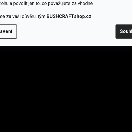
rohu a povolit jen to, co považujete za vhodné.
na hrudi, dvě nové na bocích a ještě dvě na ramenou a jednu
dloktí už jsou minulostí. Taktická bunda má být funkční a
me za vaši důvěru, tým
BUSHCRAFTshop.cz
 kapuce. Patriot Jacket Mk2 je víc na tělo a nebrání v
avení
Souh
ou s poutky na propisku.