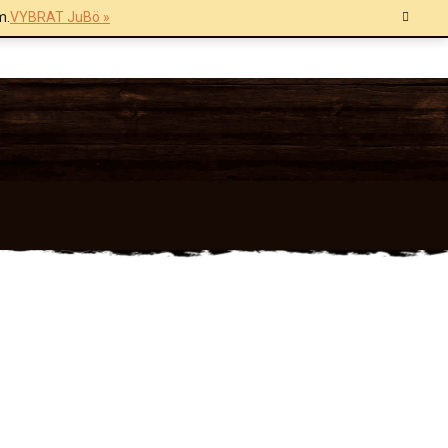
m.
VYBRAT JuBö »