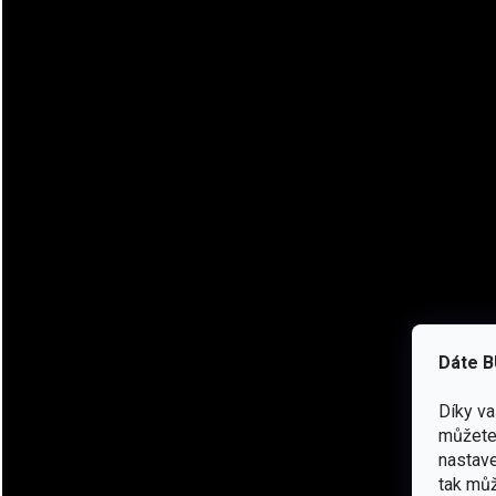
Po letech dobré služby jsme naši osvědčenou bundu opepřili m
teď byl čas posunout tuhle klasiku na novou úroveň. Patriot
g/m2), který je lehčí, lépe dýchá, ale stále vás krásně zahřeje
Dáte B
Díky v
Hybrid Fleece?
To je kombinace klasického fleecu na vnější 
můžete 
Hoodie. Je to materiál s jemnou strukturou, kde se střídají si
nastave
prodyšnější, ale pořád vás pěkně zahřeje. Zipové ventilační 
tak můž