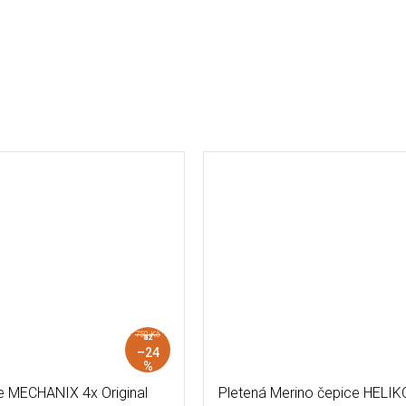
750 Kč
až
–24
%
e MECHANIX 4x Original
Pletená Merino čepice HELIK