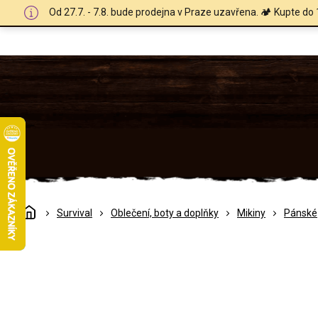
Přejít
Od 27.7. - 7.8. bude prodejna v Praze uzavřena. 🏕️ Kupte do 
na
obsah
Domů
Survival
Oblečení, boty a doplňky
Mikiny
Pánské