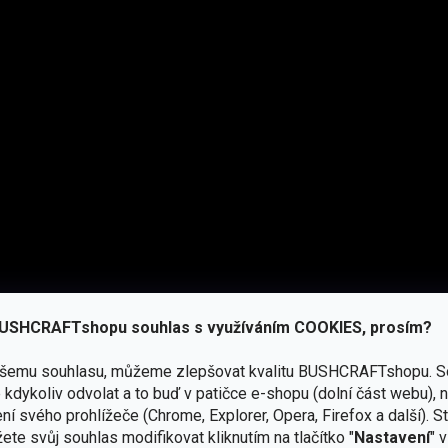
odernějším, chytřejším designem. První verze byla hit, ale
 Jacket Mk2 přichází s novým materiálem Hybrid Fleece (340
, stejně jako starý dobrý model.
USHCRAFTshopu souhlas s využíváním COOKIES, prosím?
ašemu souhlasu, můžeme zlepšovat kvalitu BUSHCRAFTshopu.
S
straně a mřížkového fleecu uvnitř, jak znáte třeba z Alpha
kdykoliv odvolat a to buď v patičce e-shopu (dolní část webu), 
lnější čtverečky s tenčími mezerami, což dělá Mk2 lehčí a
ní svého prohlížeče (Chrome, Explorer, Opera, Firefox a další). S
otvory pod pažemi pak pomáhají regulovat teplotu.
ete svůj souhlas modifikovat kliknutím na tlačítko "
Nastavení
" 