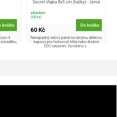
Secret Vlajka 8x5 cm (háčky) - černá
skladem
(68 ks)
 košíku
Do košíku
60 Kč
ozici 4
Nenápadný velcro panel se skrytou dělenou
 kreditku,
kapsou pro hotovost, klíče nebo drobné
..
EDC vybavení. Vyrobeno v...
Doplňkové parametry
Pánské outdoorové mikiny
,
Pánské mikiny
Kategorie
:
velikost L
,
Mikiny velikost L
,
Zobrazit další
kategorie