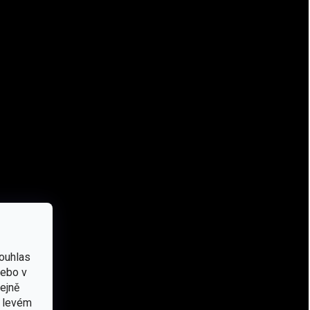
Záruka
:
2 roky
EAN
:
5908218751194
Značka
:
Helikon-Tex®
Typ
:
Bunda
,
Fleecová
Barva
:
Pískové
,
Coyote
Výbava
:
Bunda
Materiál
:
Fleece
#sizes_table#
:
/-tabulka-velikosti-helikon-tex-bundy-/
Kapuce
:
Ano
ouhlas
Použití
:
Bushcraft
,
Outdoor
,
Turistické
nebo v
tejně
v levém