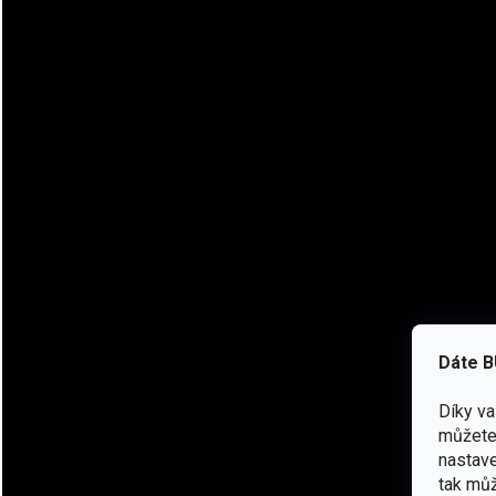
Vhodná jako svrchní oděv v suchém počasí mírně chladnější
podmínek
Teplejší varianta z dvojitého mikrofleecu s gramáží tkanin
Dvě velké kapsy na zip na prsou
Další dvě kapsy na zip v zadní části
Na obou rukávech praktické kapsy s velcro panely
Jedna kapsa také na levém předloktí
Stahovací kapuce
Větrací otvory na zip v podpaždí
Dáte B
Stahování v pase
Díky v
Na rukávech stahovací manžety na suchý zip, které umožňují 
můžete 
nastave
BUNDA PATRIOT HEAVY FLEECE BYLA ZAŘAZENA NAŠÍM T
tak můž