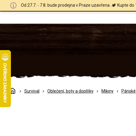
Přejít
Od 27.7. - 7.8. bude prodejna v Praze uzavřena. 🏕️ Kupte do 
na
obsah
Domů
Survival
Oblečení, boty a doplňky
Mikiny
Pánské