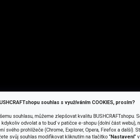
ch teplot či jako vložka do bundy do velmi chladných
2
y 390g/m
USHCRAFTshopu souhlas s využíváním COOKIES, prosím?
ašemu souhlasu, můžeme zlepšovat kvalitu BUSHCRAFTshopu.
S
úpravu šířky i v rukavicích
kdykoliv odvolat a to buď v patičce e-shopu (dolní část webu), 
ní svého prohlížeče (Chrome, Explorer, Opera, Firefox a další). S
ÝMEM MEZI PROVĚŘENÉ VYBAVENÍ DO PŘÍRODY VIZ. ZDE
ete svůj souhlas modifikovat kliknutím na tlačítko "
Nastavení
" 