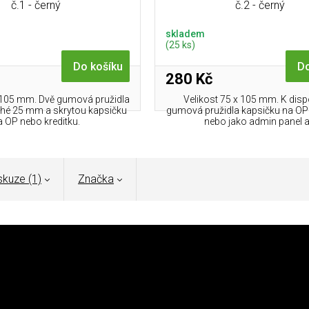
č.1 - černý
č.2 - černý
skladem
(25 ks)
Do košíku
Do
280 Kč
x 105 mm. Dvě gumová pružidla
Velikost 75 x 105 mm. K disp
hé 25 mm a skrytou kapsičku
gumová pružidla kapsičku na OP a
a OP nebo kreditku.
nebo jako admin panel a.
skuze (1)
Značka
ná bunda určená do chladnějšího prostředí a do obtížných
á poskytuje ochranu před větrem a lehkým deštěm. Má