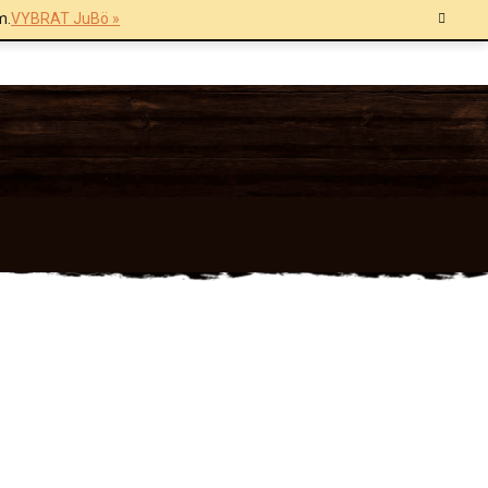
m.
VYBRAT JuBö »