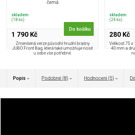
černá
skladem
skladem
(18 ks)
(24 ks)
Do košíku
1 790 Kč
280 Kč
Zmenšená verze původní hrudní brašny
Velikost 75 
JUBÖ Front Bag, která také umožňuje nosit
40 mm a dru
u sebe vše potřebné.
n
Popis
Podobné (8)
Hodnocení (5)
Di
Bunda
Helikon
Patriot Heavy Fleece je všestranná a odol
povětrnostních podmínek. Má nastavitelnou kapuci kter
zesílená ramena a lokty a mnoho kapes pro vybavení.
Velmi kvalitní fleecová bunda s kapucí