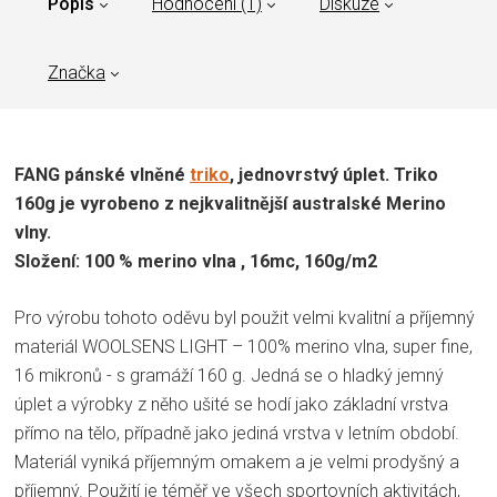
Popis
Hodnocení (1)
Diskuze
Značka
FANG pánské vlněné
triko
, jednovrstvý úplet. Triko
160g je vyrobeno z nejkvalitnější australské Merino
vlny.
Složení: 100 % merino vlna , 16mc, 160g/m2
Pro výrobu tohoto oděvu byl použit velmi kvalitní a příjemný
materiál WOOLSENS LIGHT – 100% merino vlna, super fine,
16 mikronů - s gramáží 160 g. Jedná se o hladký jemný
úplet a výrobky z něho ušité se hodí jako základní vrstva
přímo na tělo, případně jako jediná vrstva v letním období.
Materiál vyniká příjemným omakem a je velmi prodyšný a
příjemný. Použití je téměř ve všech sportovních aktivitách,