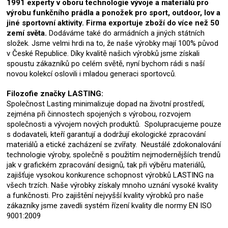
1991 experty v oboru technologie vývoje a materiálů pro
výrobu funkčního prádla a ponožek pro sport, outdoor, lov a
jiné sportovní aktivity. Firma exportuje zboží do více než 50
zemí světa.
Dodáváme také do armádních a jiných státních
složek. Jsme velmi hrdi na to, že naše výrobky mají 100% původ
v České Republice. Díky kvalitě našich výrobků jsme získali
spoustu zákazníků po celém světě, nyní bychom rádi s naší
novou kolekcí oslovili i mladou generaci sportovců.
Filozofie značky LASTING:
Společnost Lasting minimalizuje dopad na životní prostředí,
zejména při činnostech spojených s výrobou, rozvojem
společnosti a vývojem nových produktů. Spolupracujeme pouze
s dodavateli, kteří garantují a dodržují ekologické zpracování
materiálů a etické zacházení se zvířaty. Neustálé zdokonalování
technologie výroby, společně s použitím nejmodernějších trendů
jak v grafickém zpracování designů, tak při výběru materiálů,
zajišťuje vysokou konkurence schopnost výrobků LASTING na
všech trzích. Naše výrobky získaly mnoho uznání vysoké kvality
a funkčnosti. Pro zajištění nejvyšší kvality výrobků pro naše
zákazníky jsme zavedli systém řízení kvality dle normy EN ISO
9001:2009