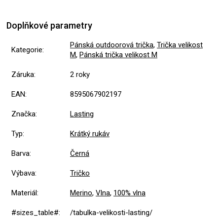
Doplňkové parametry
Pánská outdoorová trička
,
Trička velikost
Kategorie
:
M
,
Pánská trička velikost M
Záruka
:
2 roky
EAN
:
8595067902197
Značka
:
Lasting
Typ
:
Krátký rukáv
Barva
:
Černá
Výbava
:
Tričko
Materiál
:
Merino
,
Vlna
,
100% vlna
#sizes_table#
:
/tabulka-velikosti-lasting/