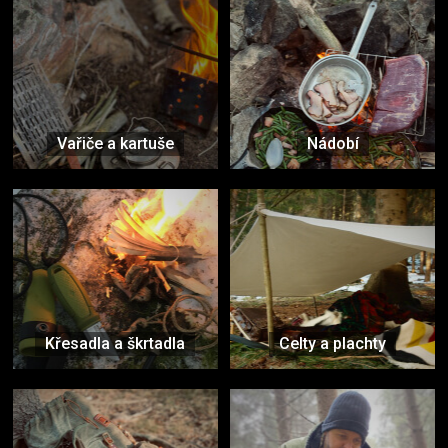
Vařiče a kartuše
Nádobí
Křesadla a škrtadla
Celty a plachty