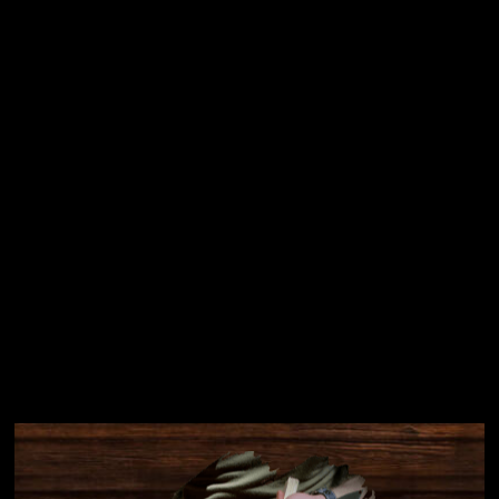
Vložením e-mailu souhlasíte s
podmínkami ochrany
osobních údajů
Přihlásit se
Instagram