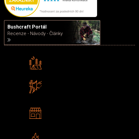
Bushcraft Portál
Recenze - Návody - Články
Rádi předáváme zkušenosti
Poradíme vám s výběrem
Zboží sami testujeme
U nás nekoupíte „zajíce v pytli“
2 kamenné prodejny
Navštivte nás v Praze a
Šumperku
Vlastní značka JuBö