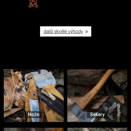
Poctivá ruční výroba v ČR
další skvělé výhody
Užijte si to v přírodě
Vybavení, na které spoléháte nejčastěji
Nože
Sekery