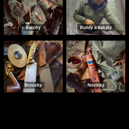
Batohy
Bundy a kabáty
Brousky
Novinky
Značky ověřené samotnou přírodou
další značky