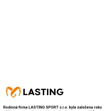
Moc příjemné na nošení, povedený potisk
27.6.2025
Hodnocení produktu je 5 z 5 hvězdiček.
Rodinná firma LASTING SPORT s.r.o. byla založena roku