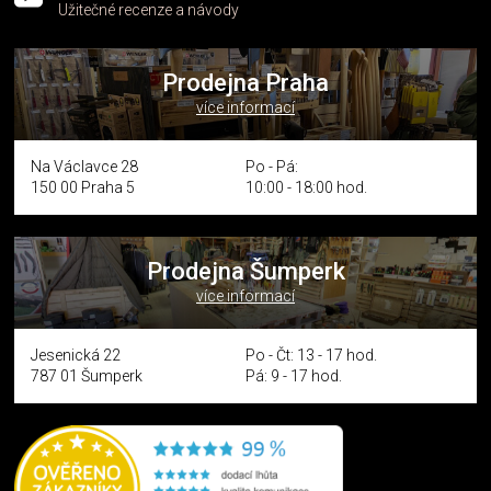
Užitečné recenze a návody
Prodejna Praha
více informací
Na Václavce 28
Po - Pá:
150 00 Praha 5
10:00 - 18:00 hod.
Prodejna Šumperk
více informací
Jesenická 22
Po - Čt: 13 - 17 hod.
787 01 Šumperk
Pá: 9 - 17 hod.