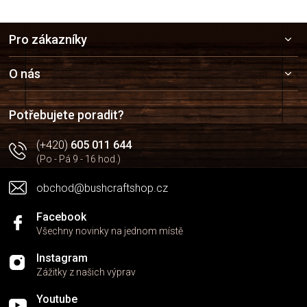
Z
Pro zákazníky
á
p
a
O nás
t
í
Potřebujete poradit?
(+420)
605 011 644
(Po - Pá 9 - 16 hod.)
obchod@bushcraftshop.cz
Facebook
Všechny novinky na jednom místě
Instagram
Zážitky z našich výprav
Youtube