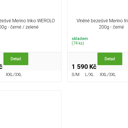
zešvé Merino triko WEROLO
Vlněné bezešvé Merino t
00g - černé / zelené
200g - černé
skladem
(74 ks)
Detail
Detail
č
1 590 Kč
XXL/3XL
S/M
L/XL
XXL/3XL