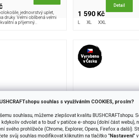
č
Detail
olokošile, jednovrstvý uplet,
1 590 Kč
na druky. Velmi oblíbená velmi
L
XL
XXL
kvalitní a příjemný...
USHCRAFTshopu souhlas s využíváním COOKIES, prosím?
ašemu souhlasu, můžeme zlepšovat kvalitu BUSHCRAFTshopu.
S
kdykoliv odvolat a to buď v patičce e-shopu (dolní část webu), 
vlněné Merino POLO tričko
Pánské vlněné Merino tri
ní svého prohlížeče (Chrome, Explorer, Opera, Firefox a další). S
ELIOT zelené 160g
černé 160g
ete svůj souhlas modifikovat kliknutím na tlačítko "
Nastavení
" 