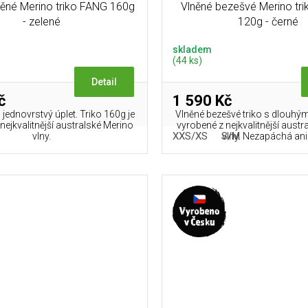
něné Merino triko FANG 160g
Vlněné bezešvé Merino tr
- zelené
120g - černé
skladem
(44 ks)
Detail
č
1 590 Kč
, jednovrstvý úplet. Triko 160g je
Vlněné bezešvé triko s dlouhým
nejkvalitnější australské Merino
vyrobené z nejkvalitnější aust
XXS/XS
S/M
vlny.
vlny. Nezapáchá ani.