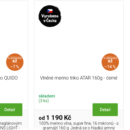
1 290 Kč
1 390 Kč
až
až
–7 %
–14 %
iko QUIDO
Vlněné merino triko ATAR 160g - černé
skladem
(3 ks)
Detail
Detail
1 190 Kč
od
a raglánovým
100% merino vlna, super fine, 16 mikronů - s
NS LIGHT -
gramáží 160 g. Jedná se o hladký jemný