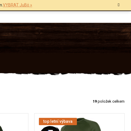
m.
VYBRAT JuBö »
19
položek celkem
top letní výbava