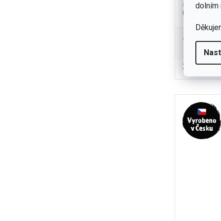
skladem
dolním 
(1 ks)
Děkuje
1 790 K
Vlněná p
Nast
zapínání 
XL
3XL