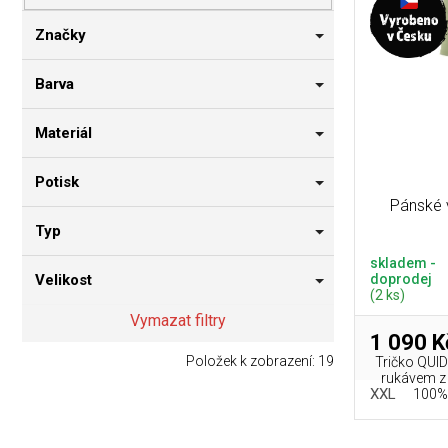
p
i
n
r
s
n
Značky
o
p
í
d
r
p
Barva
u
o
a
k
d
n
Materiál
t
u
e
ů
k
l
Potisk
t
Pánské 
ů
Typ
skladem -
doprodej
Velikost
(2 ks)
Vymazat filtry
1 090 K
Položek k zobrazení:
19
Tričko QUI
rukávem z
XXL
100% 