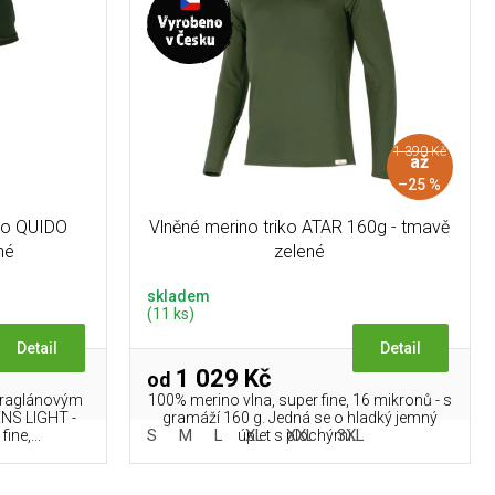
1 390 Kč
až
–25 %
iko QUIDO
Vlněné merino triko ATAR 160g - tmavě
né
zelené
skladem
(11 ks)
Detail
Detail
1 029 Kč
od
a raglánovým
100% merino vlna, super fine, 16 mikronů - s
NS LIGHT -
gramáží 160 g. Jedná se o hladký jemný
S
M
L
XL
XXL
3XL
ine,...
úplet s plochými...