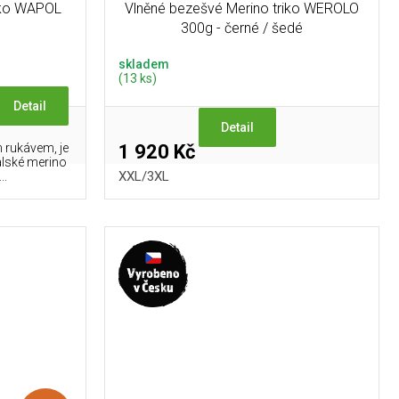
iko WAPOL
Vlněné bezešvé Merino triko WEROLO
300g - černé / šedé
skladem
(13 ks)
Detail
Detail
 rukávem, je
1 920 Kč
ralské merino
XXL/3XL
..