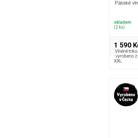
Pánské vl
skladem
(2 ks)
1 590 K
Vlněné triko
vyrobeno z 
XXL