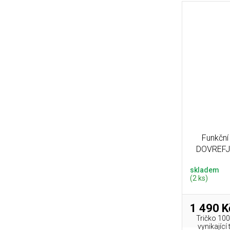
Funkční
DOVREFJE
skladem
(2 ks)
1 490 K
Tričko 100
vynikající