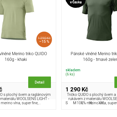
1 290 Kč
–15 %
vlněné Merino triko QUIDO
Pánské vlněné Merino tr
160g - khaki
160g - tmavě zele
skladem
(6 ks)
Detail
č
1 290 Kč
DO s plochý švem a raglánovým
Tričko QUIDO s plochý švem 
 materiálu WOOLSENS LIGHT -
rukávem z materiálu WOOLSE
S
M
L
XL
XXL
merino vlna, super fine,...
100% merino vlna, super f