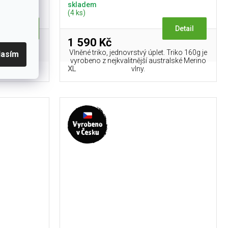
skladem
(4 ks)
Detail
Detail
1 590 Kč
ým rukávem,
Vlněné triko, jednovrstvý úplet. Triko 160g je
lasím
l WOOLSENS
vyrobeno z nejkvalitnější australské Merino
XL
super...
vlny.