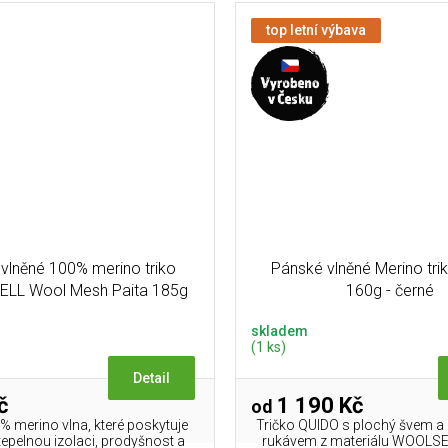
top letní výbava
 vlněné 100% merino triko
Pánské vlněné Merino tr
LL Wool Mesh Paita 185g
160g - černé
skladem
(1 ks)
Detail
č
1 190 Kč
od
% merino vlna, které poskytuje
Tričko QUIDO s plochý švem 
 tepelnou izolaci, prodyšnost a
rukávem z materiálu WOOLSE