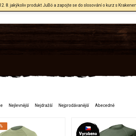
12. 8. jakýkoliv produkt JuBö a zapojte se do slosování o kurz s Krakene
me
Nejlevnější
Nejdražší
Nejprodávanější
Abecedně
 %