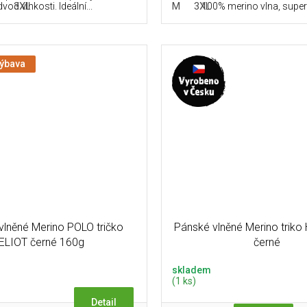
3XL
M
3XL
vod vlhkosti. Ideální...
100% merino vlna, super f
výbava
vlněné Merino POLO tričko
Pánské vlněné Merino triko 
ELIOT černé 160g
černé
skladem
(1 ks)
Detail