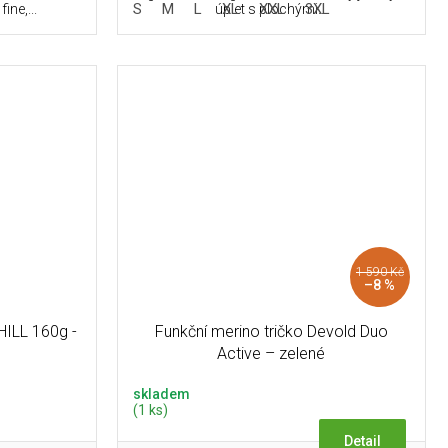
S
M
L
XL
XXL
3XL
ine,...
úplet s plochými...
1 590 Kč
–8 %
HILL 160g -
Funkční merino tričko Devold Duo
Active – zelené
skladem
(1 ks)
Detail