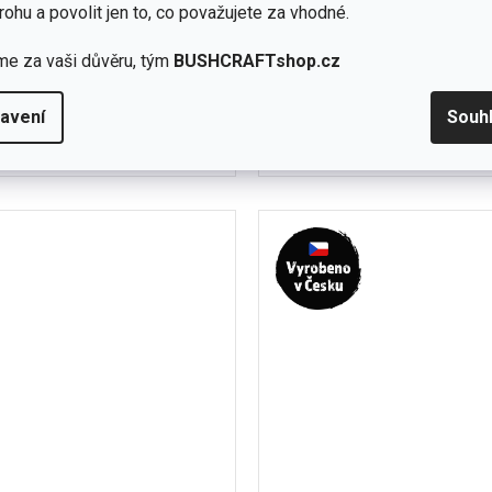
skladem
rohu a povolit jen to, co považujete za vhodné.
(6 ks)
me za vaši důvěru, tým
BUSHCRAFTshop.cz
Detail
č
1 590 Kč
olokošile, jednovrstvý uplet,
Triko s potiskem s raglánov
avení
Souh
na druky. Velmi oblíbená velmi
jednovrstvý úplet. Materiá
M
XXL
kvalitní a příjemný...
LIGHT – 100% merino vlna, 