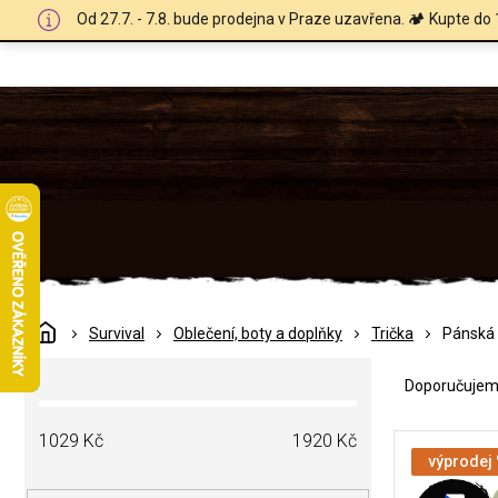
Přejít
Od 27.7. - 7.8. bude prodejna v Praze uzavřena. 🏕️ Kupte do 
na
obsah
Domů
Survival
Oblečení, boty a doplňky
Trička
Pánská
Ř
P
a
Doporučuje
o
z
s
e
V
t
1029
Kč
1920
Kč
n
ý
výprodej
r
í
p
a