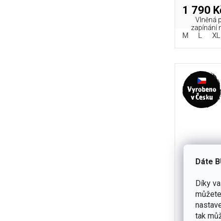
1 790 K
Vlněná p
zapínání 
M
L
XL
Dáte B
Díky v
můžete 
Pánské 
nastave
tak můž