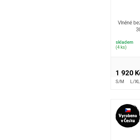
Vlněné be
3
skladem
(4 ks)
1 920 K
S/M
L/XL