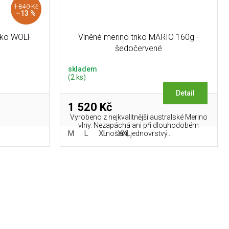
1 840 Kč
–13 %
riko WOLF
Vlněné merino triko MARIO 160g -
šedočervené
skladem
(2 ks)
Detail
1 520 Kč
Vyrobeno z nejkvalitnější australské Merino
vlny. Nezapáchá ani při dlouhodobém
M
L
XL
XXL
nošení, jednovrstvý...