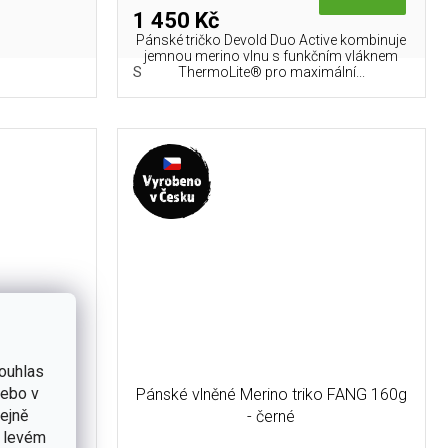
1 450 Kč
Pánské tričko Devold Duo Active kombinuje
jemnou merino vlnu s funkčním vláknem
S
ThermoLite® pro maximální...
ouhlas
nebo v
čko LUCAS
Pánské vlněné Merino triko FANG 160g
tejně
- černé
v levém