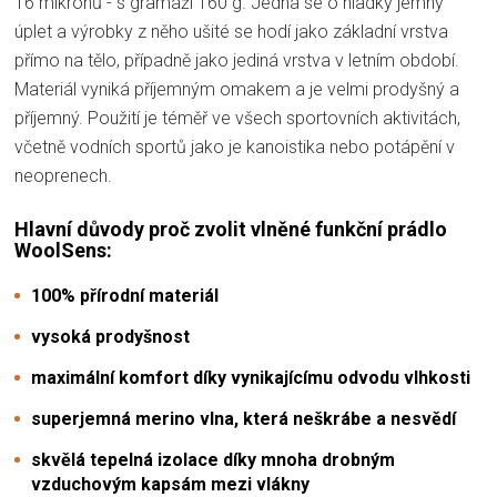
16 mikronů - s gramáží 160 g. Jedná se o hladký jemný
úplet a výrobky z něho ušité se hodí jako základní vrstva
přímo na tělo, případně jako jediná vrstva v letním období.
Materiál vyniká příjemným omakem a je velmi prodyšný a
příjemný. Použití je téměř ve všech sportovních aktivitách,
včetně vodních sportů jako je kanoistika nebo potápění v
neoprenech.
Hlavní důvody proč zvolit vlněné funkční prádlo
WoolSens:
100% přírodní materiál
vysoká prodyšnost
maximální komfort díky vynikajícímu odvodu vlhkosti
superjemná merino vlna, která neškrábe a nesvědí
skvělá tepelná izolace díky mnoha drobným
vzduchovým kapsám mezi vlákny