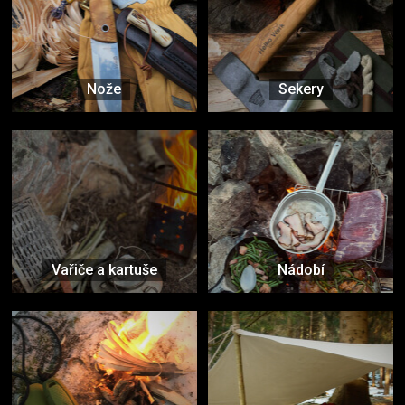
Nože
Sekery
Vařiče a kartuše
Nádobí