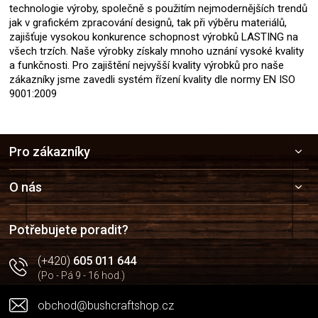
technologie výroby, společně s použitím nejmodernějších trendů
jak v grafickém zpracování designů, tak při výběru materiálů,
zajišťuje vysokou konkurence schopnost výrobků LASTING na
všech trzích. Naše výrobky získaly mnoho uznání vysoké kvality
a funkčnosti. Pro zajištění nejvyšší kvality výrobků pro naše
zákazníky jsme zavedli systém řízení kvality dle normy EN ISO
9001:2009
Z
Pro zákazníky
á
p
a
O nás
t
í
Potřebujete poradit?
(+420)
605 011 644
(Po - Pá 9 - 16 hod.)
obchod@bushcraftshop.cz