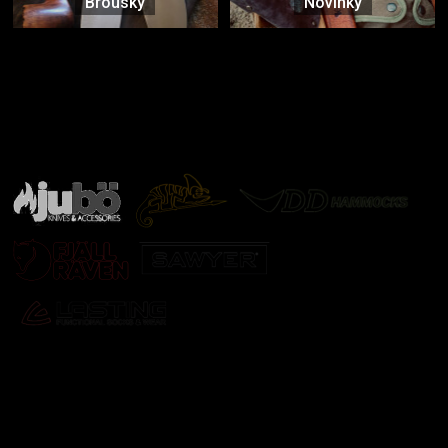
Brousky
Novinky
Značky ověřené samotnou přírodou
další značky
Odebírat newsletter