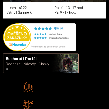
Jesenická 22
Po - Čt: 13 - 17 hod.
787 01 Šumperk
Pá: 9 - 17 hod.
Bushcraft Portál
Recenze - Návody - Články
Rádi předáváme zkušenosti
Poradíme vám s výběrem
Zboží sami testujeme