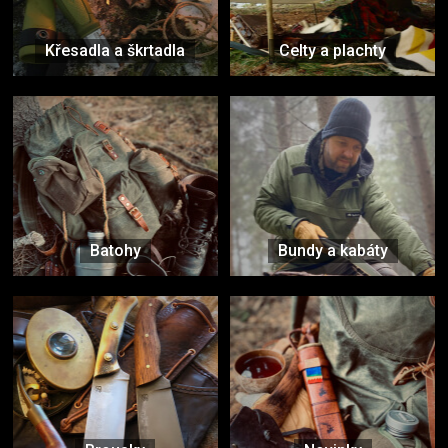
Křesadla a škrtadla
Celty a plachty
Batohy
Bundy a kabáty