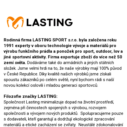
Rodinná firma LASTING SPORT s.r.o. byla založena roku
1991 experty v oboru technologie vývoje a materiálů pro
výrobu funkčního prádla a ponožek pro sport, outdoor, lov a
jiné sportovní aktivity. Firma exportuje zboží do více než 50
zemí světa.
Dodáváme také do armádních a jiných státních
složek. Jsme velmi hrdi na to, že naše výrobky mají 100% původ
v České Republice. Díky kvalitě našich výrobků jsme získali
spoustu zákazníků po celém světě, nyní bychom rádi s naší
novou kolekcí oslovili i mladou generaci sportovců.
Filozofie značky LASTING:
Společnost Lasting minimalizuje dopad na životní prostředí,
zejména při činnostech spojených s výrobou, rozvojem
společnosti a vývojem nových produktů. Spolupracujeme pouze
s dodavateli, kteří garantují a dodržují ekologické zpracování
materiálů a etické zacházení se zvířaty. Neustálé zdokonalování