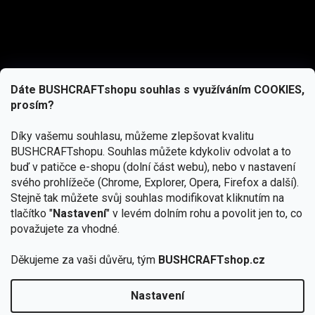
Dáte BUSHCRAFTshopu souhlas s využíváním COOKIES,
prosím?
Díky vašemu souhlasu, můžeme zlepšovat kvalitu
BUSHCRAFTshopu.
Souhlas můžete kdykoliv odvolat a to
buď v patičce e-shopu (dolní část webu), nebo v nastavení
svého prohlížeče (Chrome, Explorer, Opera, Firefox a další).
Stejně tak můžete svůj souhlas modifikovat kliknutím na
tlačítko "
Nastavení
" v levém dolním rohu a povolit jen to, co
Přihlásit se
považujete za vhodné.
Vložením e-mailu souhlasíte s
Děkujeme za vaši důvěru, tým
BUSHCRAFTshop.cz
podmínkami ochrany osobních údajů
Nastavení
Copyright 2026
BUSHCRAFTshop.cz
. Všechna práva