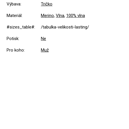
Výbava
:
Tričko
Materiál
:
Merino
,
Vlna
,
100% vlna
#sizes_table#
:
/tabulka-velikosti-lasting/
Potisk
:
Ne
Pro koho
:
Muž
5,0
Průměrné
1 hodnocení
hodnocení
produktu
je
5
1x
5,0
z
4
0x
5
hvězdiček.
3
0x