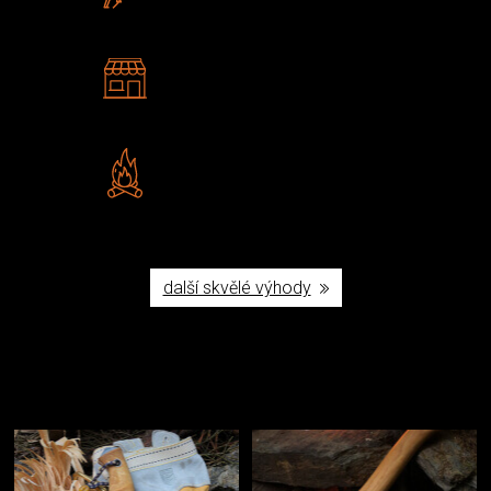
U nás nekoupíte „zajíce v pytli“
2 kamenné prodejny
Navštivte nás v Praze a
Šumperku
Vlastní značka JuBö
Poctivá ruční výroba v ČR
další skvělé výhody
Užijte si to v přírodě
Vybavení, na které spoléháte nejčastěji