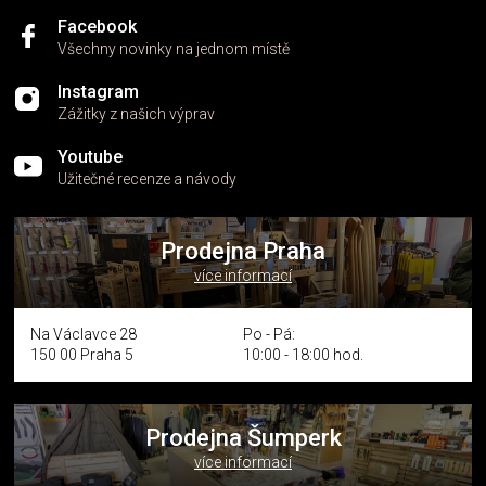
Facebook
Všechny novinky na jednom místě
Instagram
Zážitky z našich výprav
Youtube
Užitečné recenze a návody
Prodejna Praha
více informací
Na Václavce 28
Po - Pá:
150 00 Praha 5
10:00 - 18:00 hod.
Prodejna Šumperk
více informací