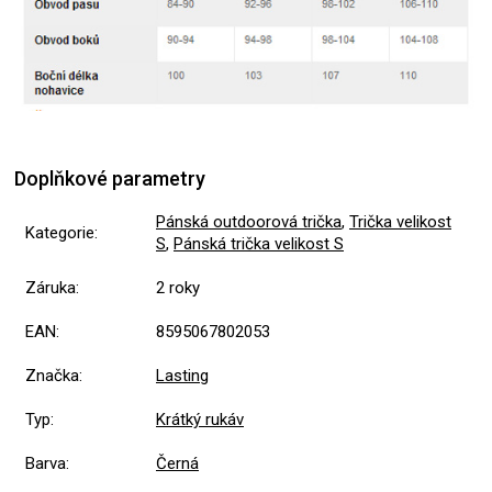
Doplňkové parametry
Pánská outdoorová trička
,
Trička velikost
Kategorie
:
S
,
Pánská trička velikost S
Záruka
:
2 roky
EAN
:
8595067802053
Značka
:
Lasting
Typ
:
Krátký rukáv
Barva
:
Černá