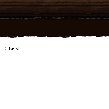
Přejít
na
obsah
Survival