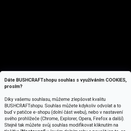
Dáte BUSHCRAFTshopu souhlas s využíváním COOKIES,
prosím?
Díky vašemu souhlasu, můžeme zlepšovat kvalitu
BUSHCRAFTshopu.
Souhlas můžete kdykoliv odvolat a to
buď v patičce e-shopu (dolní část webu), nebo v nastavení
svého prohlížeče (Chrome, Explorer, Opera, Firefox a další).
Stejně tak můžete svůj souhlas modifikovat kliknutím na