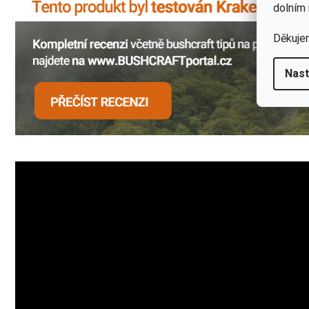
dolním 
Děkuje
Nast