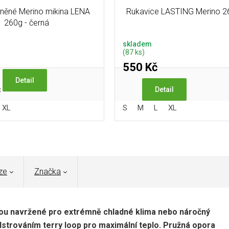
něné Merino mikina LENA
Rukavice LASTING Merino 
260g - černá
skladem
(87 ks)
550 Kč
Detail
č
Detail
XL
S
M
L
XL
ze
Značka
u navržené pro extrémně chladné klima nebo náročný
lstrováním terry loop pro maximální teplo. Pružná opora