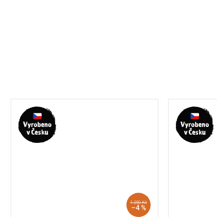
1 250 Kč
–4 %