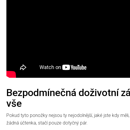
Bezpodmínečná doživotní zá
vše
Pokud tyto ponožky nejsou ty nejodolnější, jaké jste kdy měli,
žádná účtenka, stačí pouze dotyčný pár.