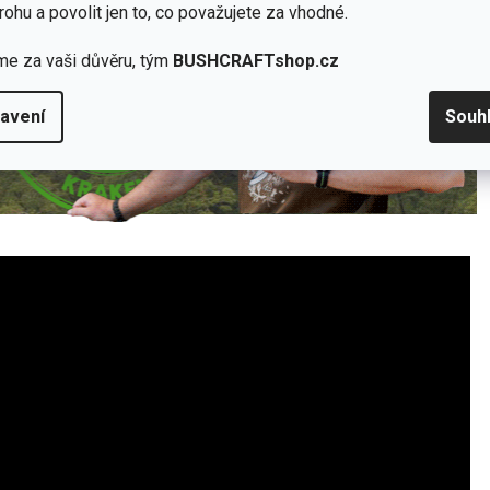
rohu a povolit jen to, co považujete za vhodné.
me za vaši důvěru, tým
BUSHCRAFTshop.cz
avení
Souh