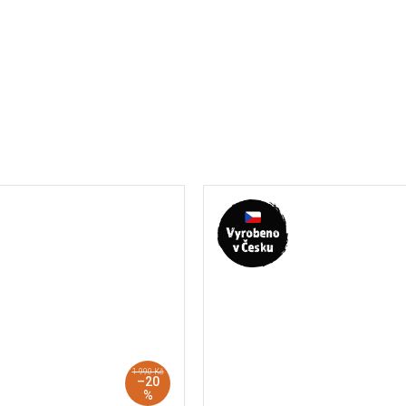
1 990 Kč
–20
%