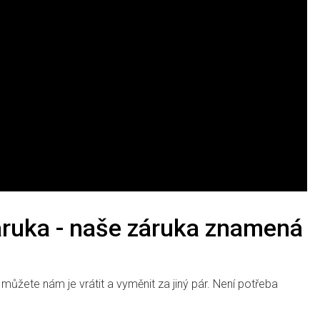
ruka - naše záruka znamená
 můžete nám je vrátit a vyměnit za jiný pár. Není potřeba