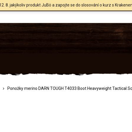
12. 8. jakýkoliv produkt JuBö a zapojte se do slosování o kurz s Krakene
Ponožky merino DARN TOUGH T4033 Boot Heavyweight Tactical So