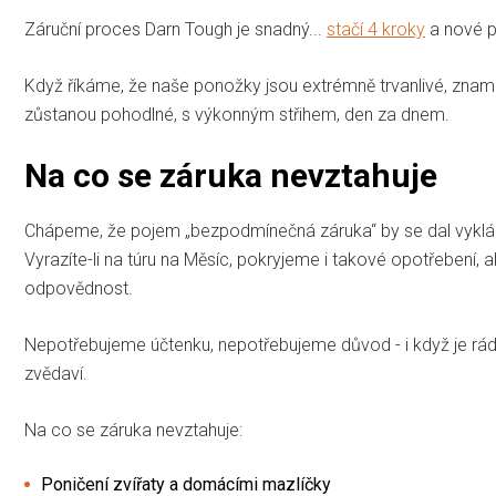
Záruční proces Darn Tough je snadný...
stačí 4 kroky
a nové p
Když říkáme, že naše ponožky jsou extrémně trvanlivé, zname
zůstanou pohodlné, s výkonným střihem, den za dnem.
Na co se záruka nevztahuje
Chápeme, že pojem „bezpodmínečná záruka“ by se dal vykláda
Vyrazíte-li na túru na Měsíc, pokryjeme i takové opotřebení,
odpovědnost.
Nepotřebujeme účtenku, nepotřebujeme důvod - i když je rádi
zvědaví.
Na co se záruka nevztahuje:
Poničení zvířaty a domácími mazlíčky