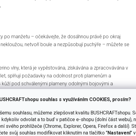
.
ty po manžetu – očekávejte, že dosáhnou právě po okraj
že nekloužou, netvoří boule a nezpůsobují puchýře – můžete se
erino vlny, která je vypěstována, získávána a zpracovávána v
et, splňují požadavky na odolnost proti plamenům a
u s kůží pod schválenými plameny odolnými bojovými a
 ultra odolná v těch nejnáročnějších podmínkách.
USHCRAFTshopu souhlas s využíváním COOKIES, prosím?
vané pro úplnou ochranu v chladném počasí. Tyto plně
ašemu souhlasu, můžeme zlepšovat kvalitu BUSHCRAFTshopu.
S
í taktické ponožky.
kdykoliv odvolat a to buď v patičce e-shopu (dolní část webu), 
ní svého prohlížeče (Chrome, Explorer, Opera, Firefox a další). S
ete svůj souhlas modifikovat kliknutím na tlačítko "
Nastavení
" 