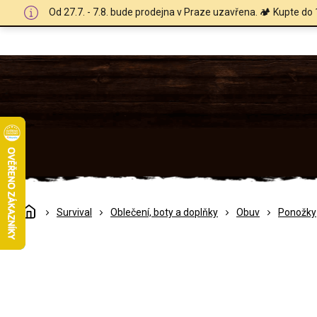
Přejít
Od 27.7. - 7.8. bude prodejna v Praze uzavřena. 🏕️ Kupte do 
na
obsah
Domů
Survival
Oblečení, boty a doplňky
Obuv
Ponožky