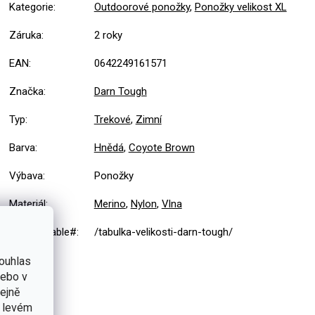
Kategorie
:
Outdoorové ponožky
,
Ponožky velikost XL
Záruka
:
2 roky
EAN
:
0642249161571
Značka
:
Darn Tough
Typ
:
Trekové
,
Zimní
Barva
:
Hnědá
,
Coyote Brown
Výbava
:
Ponožky
Materiál
:
Merino
,
Nylon
,
Vlna
#sizes_table#
:
/tabulka-velikosti-darn-tough/
ouhlas
nebo v
tejně
v levém