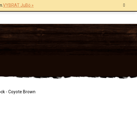
m.
VYBRAT JuBö »
ck - Coyote Brown