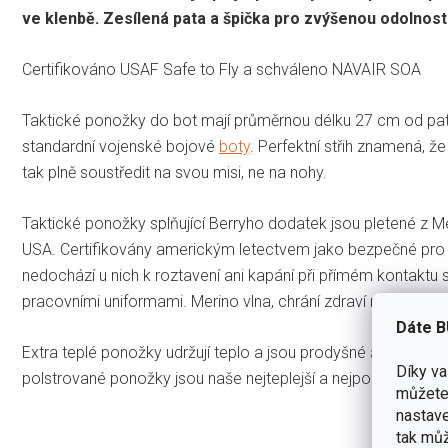
ve klenbě. Zesílená pata a špička pro zvýšenou odolnost
Certifikováno USAF Safe to Fly a schváleno NAVAIR SOA
Taktické ponožky do bot mají průměrnou délku 27 cm od pa
standardní vojenské bojové
boty
. Perfektní střih znamená, 
tak plně soustředit na svou misi, ne na nohy.
Taktické ponožky splňující Berryho dodatek jsou pletené z M
USA. Certifikovány americkým letectvem jako bezpečné pro l
nedochází u nich k roztavení ani kapání při přímém kontakt
pracovními uniformami. Merino vlna, chrání zdraví nohou a je
Dáte B
Extra teplé ponožky udržují teplo a jsou prodyšné a polstro
Díky v
polstrované ponožky jsou naše nejteplejší a nejpolstrovanějš
můžete 
nastave
tak můž