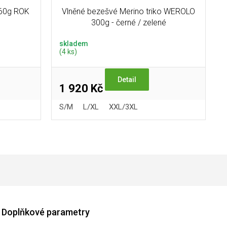
260g ROK
Vlněné bezešvé Merino triko WEROLO
300g - černé / zelené
skladem
(4 ks)
Detail
1 920 Kč
S/M
L/XL
XXL/3XL
Doplňkové parametry