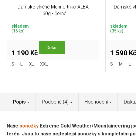
Dámské vlněné Merino triko ALEA
Dámské vl
160g - černé
skladem
skladem
(16 ks)
(35 ks)
Detail
1 190 Kč
1 590 K
S
L
XL
XXL
S
M
L
Popis
Podobné (4)
Hodnocení
Disku
Naše
ponožky
Extreme Cold Weather/Mountaineering jso
terén. Jsou to naše nejteplejší ponožky s kompletním po