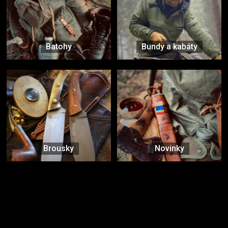
Batohy
Bundy a kabáty
Brousky
Novinky
Značky ověřené samotnou přírodou
další značky