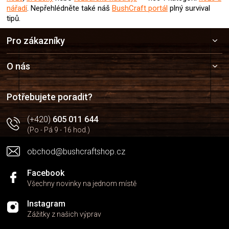
nářadí
.
Nepřehlédněte také náš
BushCraft portál
plný survival
tipů.
Z
Pro zákazníky
á
p
a
O nás
t
í
Potřebujete poradit?
(+420)
605 011 644
(Po - Pá 9 - 16 hod.)
obchod@bushcraftshop.cz
Facebook
Všechny novinky na jednom místě
Instagram
Zážitky z našich výprav