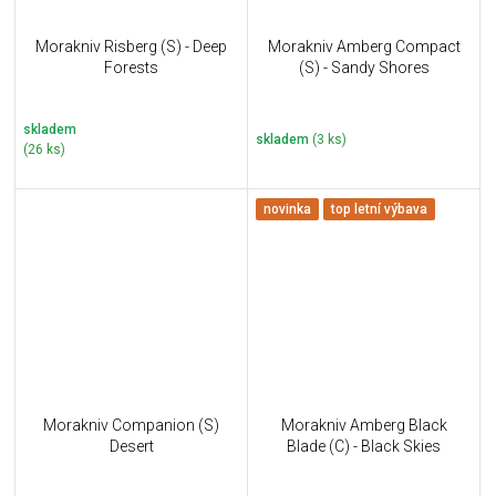
Morakniv Risberg (S) - Deep
Morakniv Amberg Compact
Forests
(S) - Sandy Shores
skladem
skladem
(3 ks)
(26 ks)
novinka
top letní výbava
Morakniv Companion (S)
Morakniv Amberg Black
Desert
Blade (C) - Black Skies