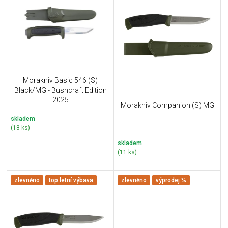
u
i
k
s
t
p
ů
r
o
d
u
Morakniv Basic 546 (S)
k
Black/MG - Bushcraft Edition
t
2025
Morakniv Companion (S) MG
ů
skladem
(18 ks)
skladem
(11 ks)
zlevněno
top letní výbava
zlevněno
výprodej %