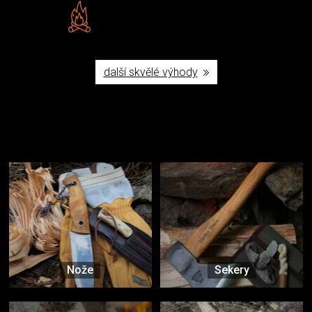
Vlastní značka JuBö
Poctivá ruční výroba v ČR
další skvělé výhody
Užijte si to v přírodě
Vybavení, na které spoléháte nejčastěji
Nože
Sekery