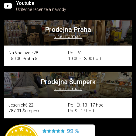
Youtube
Užitečné recenze a návody
Prodejna Praha
více informací
Na Václavce 28
Po - Pá:
150 00 Praha 5
10:00 - 18:00 hod.
Prodejna Šumperk
více informací
Jesenická 22
Po - Čt: 13 - 17 hod.
787 01 Šumperk
Pá: 9 - 17 hod.