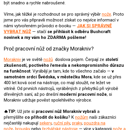
y
být snadno a rychle nabroušené.
v
ý
Víme, jak těžké je rozhodnout se pro správný výběr
nože
. Proto
p
jsme pro vás připravili možnost získat co nejvíce informací v
i
námi vytvořeném průvodci e-booku —
JAK SI SPRÁVNĚ
s
VYBRAT NŮŽ
— stačí
se přihlásit k odběru Bushcraft
u
novinek
a my vám ho ZDARMA pošleme!
Proč pracovní nůž od značky Morakniv?
Morakniv
je ve světě
nožů
doslova pojem. Čerpají ze
století
zkušeností, poctivého řemesla a nekompromisního důrazu
na funkčnost
. Vyrábějí je tam, kde to všechno začalo —
v
samotném srdci Švédska, v městečku Mora
, kde se už přes
400 let ková ocel na nástroje, co mají sloužit, ne ležet ve
vitríně.
Od prvních nástrojů, vyráběných z přebytků při výrobě
dřevěných saní, až po dnešní
moderní pracovní nože
, si
Morakniv udržuje pověst spolehlivého výrobce.
🔥TIP:
Už jste si
pracovní nůž Morakniv
vybrali
a
přemýšlíte
co přihodit do košíku
? K
nožům
naši zákazníci
nejčastěji nakupují
sekery
,
ruční pily
,
praky
,
pouzdra na
nože
,
brousky
nebo
řezbářské nástroje
— více v kategorii
nože a