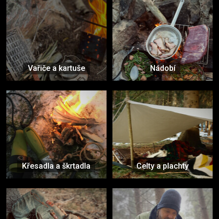
Vařiče a kartuše
Nádobí
Křesadla a škrtadla
Celty a plachty