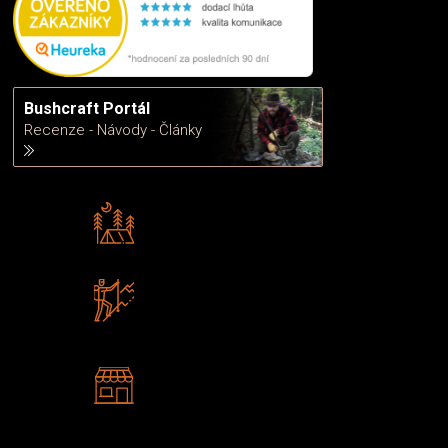
Bushcraft Portál
Recenze - Návody - Články
Rádi předáváme zkušenosti
Poradíme vám s výběrem
Zboží sami testujeme
U nás nekoupíte „zajíce v pytli“
2 kamenné prodejny
Navštivte nás v Praze a
Šumperku