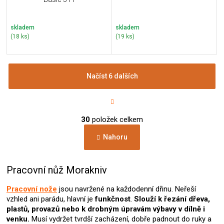
skladem
skladem
(18 ks)
(19 ks)
Načíst 6 dalších
S
t
r
O
á
30
položek celkem
v
n
l
k
Nahoru
á
o
d
v
a
á
c
Pracovní nůž Morakniv
n
í
í
p
Pracovní nože
jsou navržené na každodenní dřinu. Neřeší
r
vzhled ani parádu, hlavní je
funkčnost
.
Slouží k řezání dřeva,
v
plastů, provazů nebo k drobným úpravám výbavy v dílně i
k
venku.
Musí vydržet tvrdší zacházení, dobře padnout do ruky a