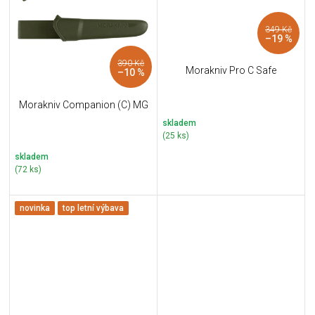
349 Kč
–19 %
390 Kč
Morakniv Pro C Safe
–10 %
Morakniv Companion (C) MG
skladem
(25 ks)
skladem
(72 ks)
novinka
top letní výbava