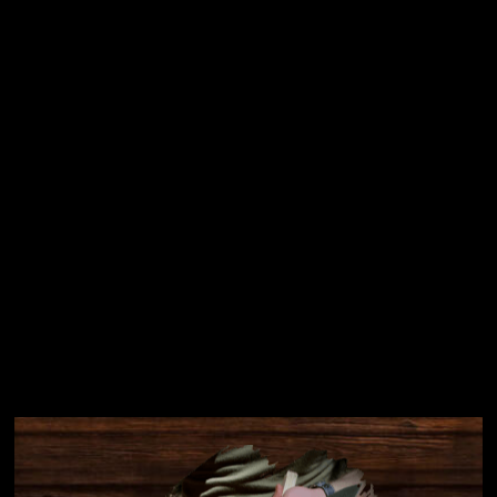
Vložením e-mailu souhlasíte s
podmínkami ochrany
osobních údajů
Přihlásit se
Instagram