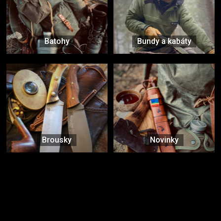
Batohy
Bundy a kabáty
Brousky
Novinky
Značky ověřené samotnou přírodou
další značky