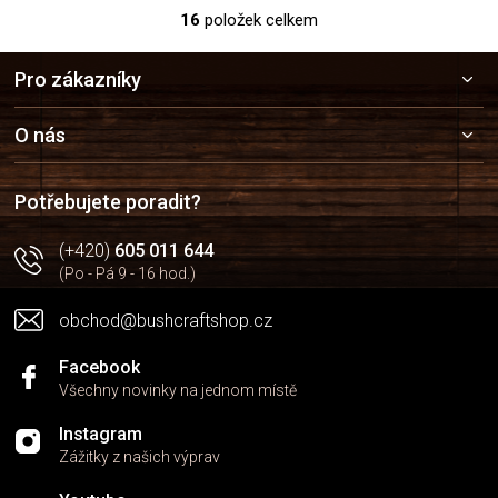
16
položek celkem
O
v
Z
l
Pro zákazníky
á
á
p
d
a
a
O nás
c
t
í
í
p
Potřebujete poradit?
r
v
(+420)
605 011 644
k
(Po - Pá 9 - 16 hod.)
y
v
obchod@bushcraftshop.cz
ý
p
i
Facebook
s
Všechny novinky na jednom místě
u
Instagram
Zážitky z našich výprav