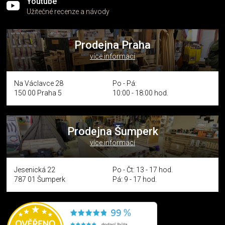
Youtube
Užitečné recenze a návody
Prodejna Praha
více informací
Na Václavce 28
Po - Pá:
150 00 Praha 5
10:00 - 18:00 hod.
Prodejna Šumperk
více informací
Jesenická 22
Po - Čt: 13 - 17 hod.
787 01 Šumperk
Pá: 9 - 17 hod.