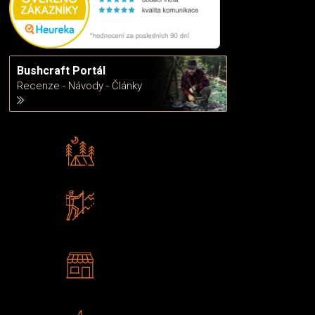
Bushcraft Portál
Recenze - Návody - Články
Rádi předáváme zkušenosti
Poradíme vám s výběrem
Zboží sami testujeme
U nás nekoupíte „zajíce v pytli“
2 kamenné prodejny
Navštivte nás v Praze a
Šumperku