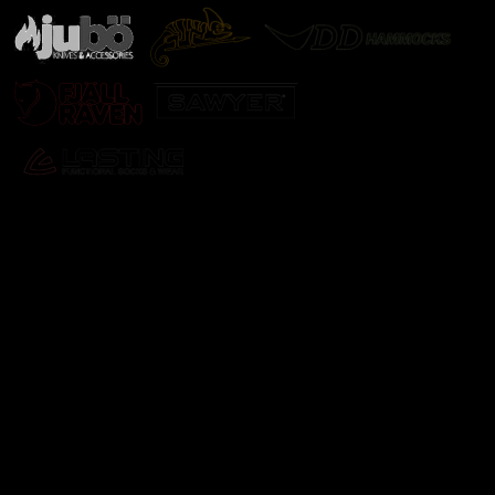
Odebírat newsletter
Vložte svůj e-mail a my vám budeme zasílat informace o
nových produktech na našem e-shopu.
E-mail
Vložením e-mailu souhlasíte s
podmínkami ochrany