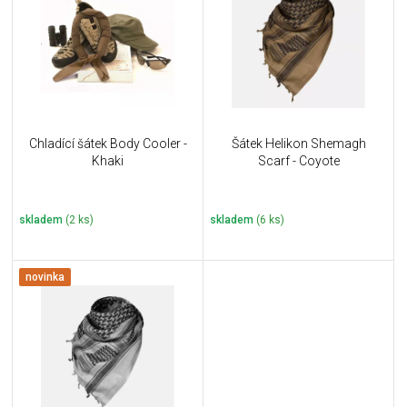
u
i
k
s
t
p
ů
r
o
d
u
Chladící šátek Body Cooler -
Šátek Helikon Shemagh
k
Khaki
Scarf - Coyote
t
ů
skladem
(2 ks)
skladem
(6 ks)
novinka