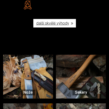
Vlastní značka JuBö
Poctivá ruční výroba v ČR
další skvělé výhody
Užijte si to v přírodě
Vybavení, na které spoléháte nejčastěji
Nože
Sekery