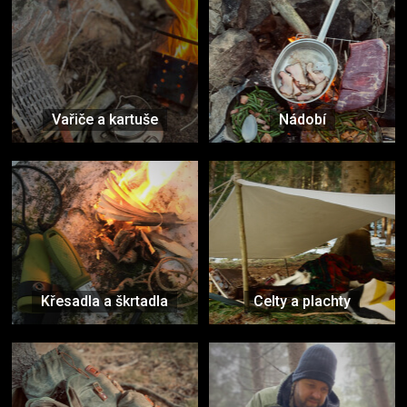
Vařiče a kartuše
Nádobí
Křesadla a škrtadla
Celty a plachty