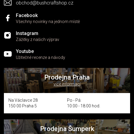
obchod@bushcraftshop.cz
Facebook
Všechny novinky na jednom místě
Instagram
Zážitky z našich výprav
Youtube
Užitečné recenze a návody
Prodejna Praha
více informací
Na Václavce 28
Po - Pá:
150 00 Praha 5
10:00 - 18:00 hod.
Prodejna Šumperk