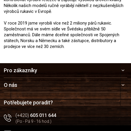
Několik našich modelů ručně vyrábějí někteří z nejzkušenějších
výrobců rukavic v Evropě.
V roce 2019 jsme vyrobili více než 2 miliony párů rukavic.
Společnost má ve svém sídle ve Švédsku přibližně 50
zaměstnanců. Dále máme dceřiné společnosti ve Spojených
státech, Norsku a Německu a také zástupce, distributory a
prodejce ve více než 30 zemích.
Z
Pro zákazníky
á
p
a
O nás
t
í
Potřebujete poradit?
(+420)
605 011 644
(Po - Pá 9 - 16 hod.)