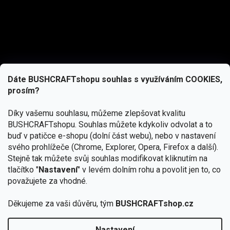
Dáte BUSHCRAFTshopu souhlas s využíváním COOKIES,
prosím?
Díky vašemu souhlasu, můžeme zlepšovat kvalitu
BUSHCRAFTshopu.
Souhlas můžete kdykoliv odvolat a to
buď v patičce e-shopu (dolní část webu), nebo v nastavení
svého prohlížeče (Chrome, Explorer, Opera, Firefox a další).
Stejně tak můžete svůj souhlas modifikovat kliknutím na
tlačítko "
Nastavení
" v levém dolním rohu a povolit jen to, co
Přihlásit se
považujete za vhodné.
Vložením e-mailu souhlasíte s
Děkujeme za vaši důvěru, tým
BUSHCRAFTshop.cz
podmínkami ochrany osobních údajů
Nastavení