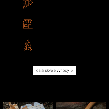
Zboží sami testujeme
U nás nekoupíte „zajíce v pytli“
2 kamenné prodejny
Navštivte nás v Praze a
Šumperku
Vlastní značka JuBö
Poctivá ruční výroba v ČR
další skvělé výhody
Užijte si to v přírodě
Vybavení, na které spoléháte nejčastěji