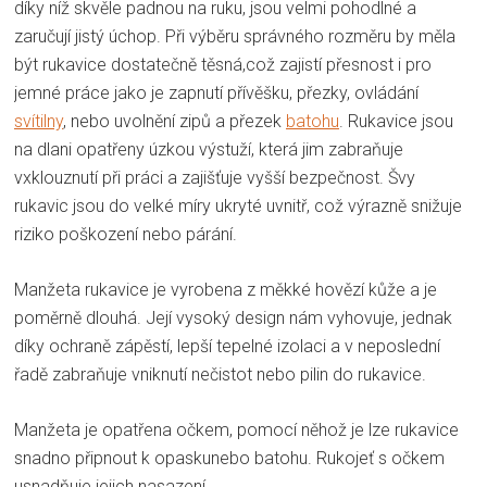
díky níž skvěle padnou na ruku, jsou velmi pohodlné a
zaručují jistý úchop. Při výběru správného rozměru by měla
být rukavice dostatečně těsná,což zajistí přesnost i pro
jemné práce jako je zapnutí přívěšku, přezky, ovládání
svítilny
, nebo uvolnění zipů a přezek
batohu
. Rukavice jsou
na dlani opatřeny úzkou výstuží, která jim zabraňuje
vxklouznutí při práci a zajišťuje vyšší bezpečnost. Švy
rukavic jsou do velké míry ukryté uvnitř, což výrazně snižuje
riziko poškození nebo párání.
Manžeta rukavice je vyrobena z měkké hovězí kůže a je
poměrně dlouhá. Její vysoký design nám vyhovuje, jednak
díky ochraně zápěstí, lepší tepelné izolaci a v neposlední
řadě zabraňuje vniknutí nečistot nebo pilin do rukavice.
Manžeta je opatřena očkem, pomocí něhož je lze rukavice
snadno připnout k opaskunebo batohu. Rukojeť s očkem
usnadňuje jejich nasazení.