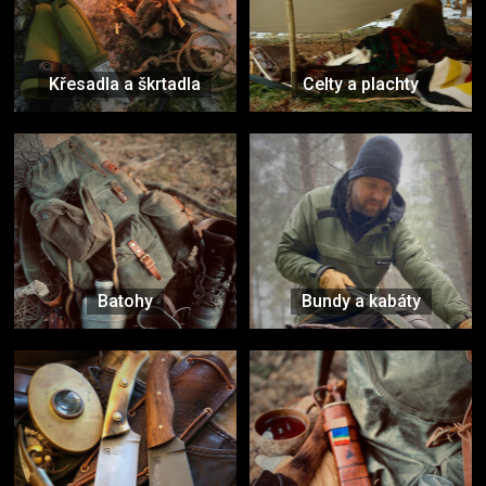
Křesadla a škrtadla
Celty a plachty
Batohy
Bundy a kabáty