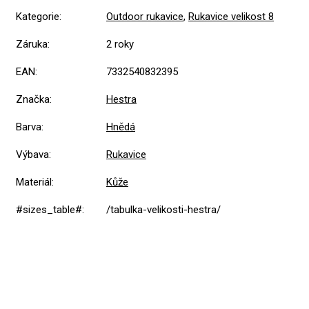
Kategorie
:
Outdoor rukavice
,
Rukavice velikost 8
Záruka
:
2 roky
EAN
:
7332540832395
Značka
:
Hestra
Barva
:
Hnědá
Výbava
:
Rukavice
Materiál
:
Kůže
#sizes_table#
:
/tabulka-velikosti-hestra/