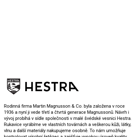
Přidat hodnocení
Rodinná firma Martin Magnusson & Co. byla založena v roce
1936 a nyní ji vede třetí a čtvrtá generace Magnussonů. Návrh i
vývoj probíhá v sídle společnosti v malé švédské vesnici Hestra.
Rukavice vyrábíme ve vlastních továrnách a veškerou kůži, látky,
vlnu a další materiály nakupujeme osobně. To nám umožňuje
kontrolovat výrobní řetězec a zajišťuje vysokou úroveň kvality.