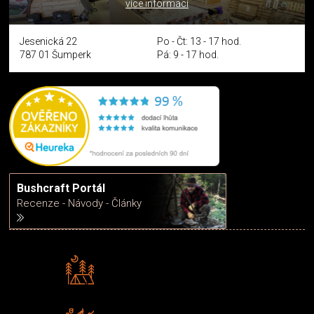
více informací
Jesenická 22
Po - Čt: 13 - 17 hod.
787 01 Šumperk
Pá: 9 - 17 hod.
Bushcraft Portál
Recenze - Návody - Články
Rádi předáváme zkušenosti
Poradíme vám s výběrem