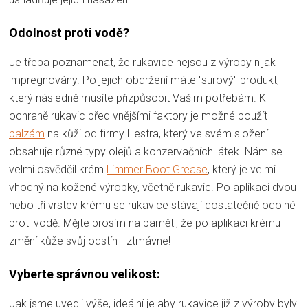
Odolnost proti vodě?
Je třeba poznamenat, že rukavice nejsou z výroby nijak
impregnovány. Po jejich obdržení máte "surový" produkt,
který následně musíte přizpůsobit Vašim potřebám. K
ochraně rukavic před vnějšími faktory je možné použít
balzám
na kůži od firmy Hestra, který ve svém složení
obsahuje různé typy olejů a konzervačních látek. Nám se
velmi osvědčil krém
Limmer Boot Grease
, který je velmi
vhodný na kožené výrobky, včetně rukavic. Po aplikaci dvou
nebo tří vrstev krému se rukavice stávají dostatečně odolné
proti vodě. Mějte prosím na paměti, že po aplikaci krému
změní kůže svůj odstín - ztmávne!
Vyberte správnou velikost:
Jak jsme uvedli výše, ideální je aby rukavice již z výroby byly