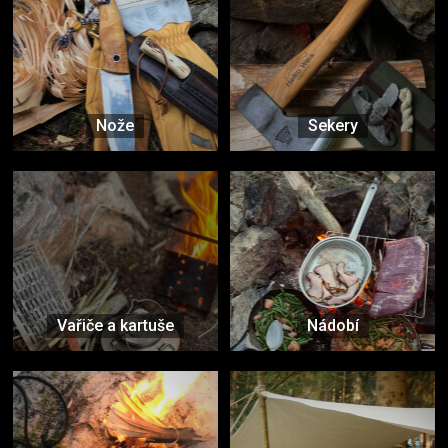
Nože
Sekery
Vařiče a kartuše
Nádobí