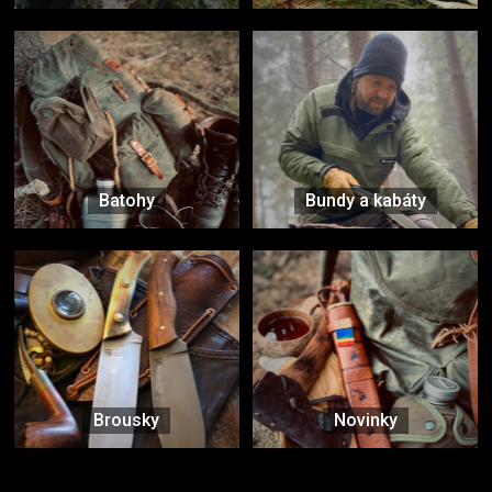
Batohy
Bundy a kabáty
Brousky
Novinky