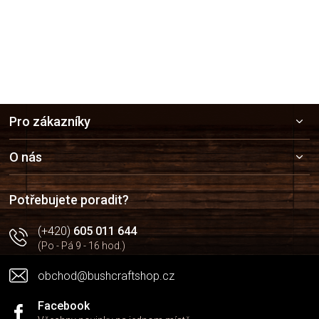
Z
Pro zákazníky
á
p
a
O nás
t
í
Potřebujete poradit?
(+420)
605 011 644
(Po - Pá 9 - 16 hod.)
obchod@bushcraftshop.cz
Facebook