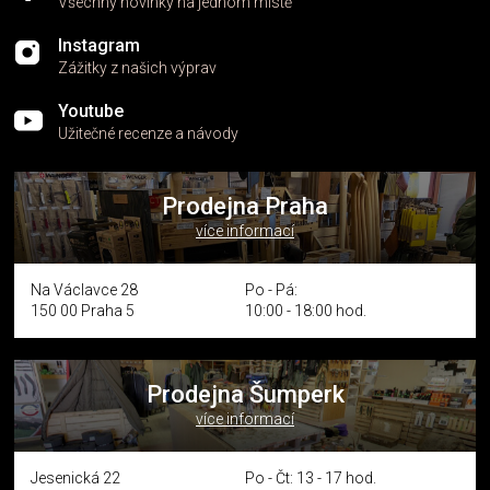
Všechny novinky na jednom místě
Instagram
Zážitky z našich výprav
Youtube
Užitečné recenze a návody
Prodejna Praha
více informací
Na Václavce 28
Po - Pá:
150 00 Praha 5
10:00 - 18:00 hod.
Prodejna Šumperk
více informací
Jesenická 22
Po - Čt: 13 - 17 hod.