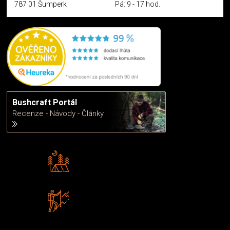
787 01 Šumperk
Pá: 9 - 17 hod.
Bushcraft Portál
Recenze - Návody - Články
Rádi předáváme zkušenosti
Poradíme vám s výběrem
Zboží sami testujeme
U nás nekoupíte „zajíce v pytli“