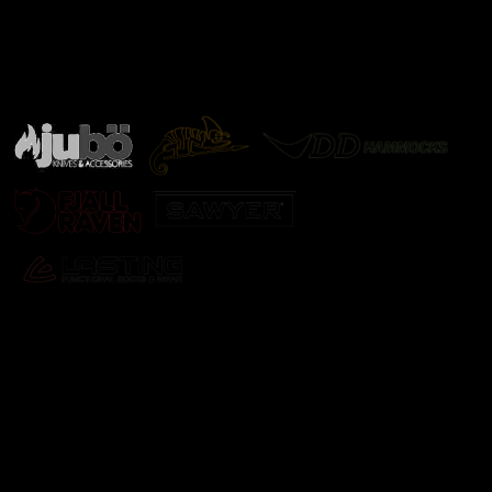
Značky ověřené samotnou přírodou
další značky
Odebírat newsletter
Vložte svůj e-mail a my vám budeme zasílat informace o
nových produktech na našem e-shopu.