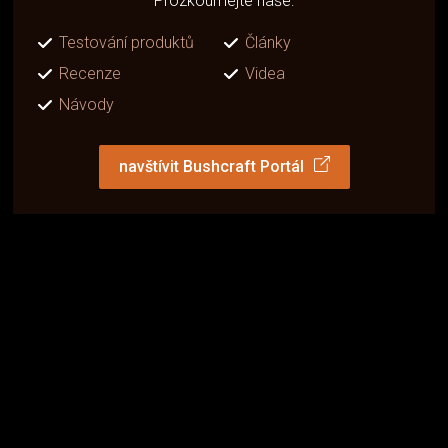
Prozkoumejte naše:
Testování produktů
Články
Recenze
Videa
Návody
navštívit Bushcraft Portál