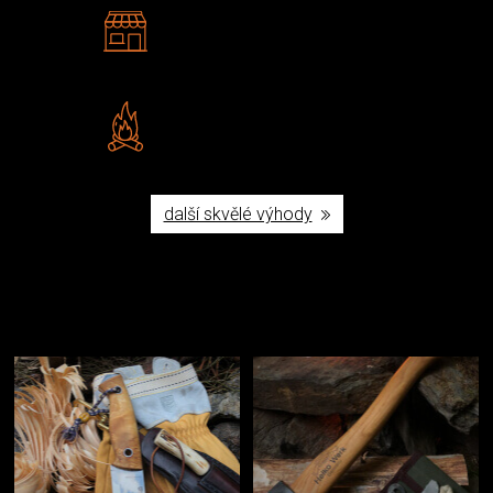
2 kamenné prodejny
Navštivte nás v Praze a
Šumperku
Vlastní značka JuBö
Poctivá ruční výroba v ČR
další skvělé výhody
Užijte si to v přírodě
Vybavení, na které spoléháte nejčastěji