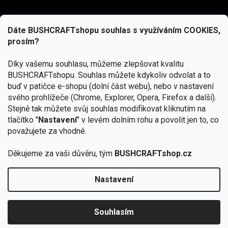
Dáte BUSHCRAFTshopu souhlas s využíváním COOKIES,
prosím?
Díky vašemu souhlasu, můžeme zlepšovat kvalitu
BUSHCRAFTshopu.
Souhlas můžete kdykoliv odvolat a to
buď v patičce e-shopu (dolní část webu), nebo v nastavení
svého prohlížeče (Chrome, Explorer, Opera, Firefox a další).
Stejně tak můžete svůj souhlas modifikovat kliknutím na
tlačítko "
Nastavení
" v levém dolním rohu a povolit jen to, co
Přihlásit se
považujete za vhodné.
Vložením e-mailu souhlasíte s
podmínkami ochrany osobních údajů
Děkujeme za vaši důvěru, tým
BUSHCRAFTshop.cz
Nastavení
Od 27.7. - 7.8. bude prodejna v Praze uzavřena.
Copyright 2026
BUSHCRAFTshop.cz
. Všechna práva
🏕️ Kupte do 12. 8. jakýkoliv produkt JuBö a
vyhrazena.
Upravit nastavení cookies
zapojte se do slosování o kurz s
Souhlasím
Krakenem.
VYBRAT JuBö »
Vytvořil Shoptet