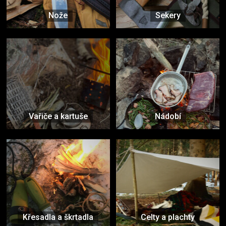
Nože
Sekery
Vařiče a kartuše
Nádobí
Křesadla a škrtadla
Celty a plachty