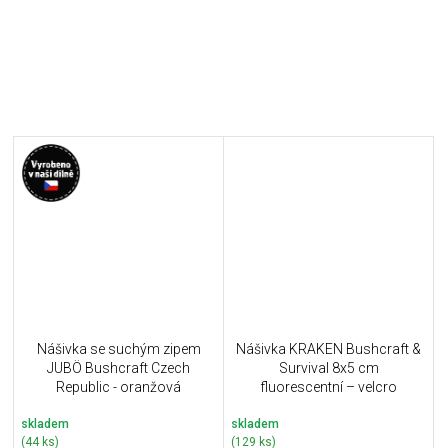
Nášivka se suchým zipem
Nášivka KRAKEN Bushcraft &
JUBÖ Bushcraft Czech
Survival 8x5 cm
Republic - oranžová
fluorescentní – velcro
skladem
skladem
(44 ks)
(129 ks)