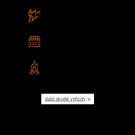
Zboží sami testujeme
U nás nekoupíte „zajíce v pytli“
2 kamenné prodejny
Navštivte nás v Praze a
Šumperku
Vlastní značka JuBö
Poctivá ruční výroba v ČR
další skvělé výhody
Užijte si to v přírodě
Vybavení, na které spoléháte nejčastěji