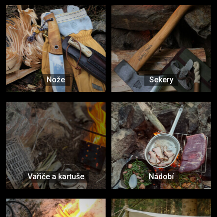
Nože
Sekery
Vařiče a kartuše
Nádobí