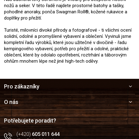
nožů a seker. V této řadě najdete prostorné batohy a tašky,
pohodlné anoraky, ponča Swagman Roll®, kožené rukavice a
doplňky pro přežití.
Turisté, milovníci divoké přírody a fotografové - ti všichni ocení
solidní, odolné a promyšlené vybavení a oblečení. Vyvinuli jsme
kompletní řadu výrobků, které jsou užitečné v divočině - řadu
kempingového vybavení, potřeb pro přežití a odolné, praktické
oblečení, které by odolalo opotřebení, roztrhání a táborovým
ohňům mnohem lépe než jiné high-tech oděvy.
Z
Pro zákazníky
á
p
a
O nás
t
í
Potřebujete poradit?
(+420)
605 011 644