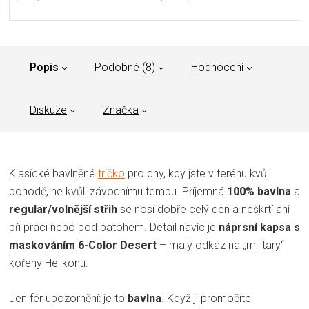
Popis
Podobné (8)
Hodnocení
Diskuze
Značka
Klasické bavlněné
tričko
pro dny, kdy jste v terénu kvůli
pohodě, ne kvůli závodnímu tempu. Příjemná
100% bavlna
a
regular/volnější střih
se nosí dobře celý den a neškrtí ani
při práci nebo pod batohem. Detail navíc je
náprsní kapsa s
maskováním 6-Color Desert
– malý odkaz na „military“
kořeny Helikonu.
Jen fér upozornění: je to
bavlna
. Když ji promočíte