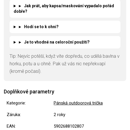
▸
Jak prát, aby kapsa/maskování vypadalo pořád
dobře?
▸
Hodí se to k ohni?
▸
Je to vhodné na celoroční použití?
Tip: Nejvíc potěší, když víte dopředu, co udělá bavlna v
horku, potu a u ohně. Pak už vás nic nepřekvapí
(kromě počasí).
Doplňkové parametry
Kategorie
:
Pánská outdoorová trička
Záruka
:
2 roky
EAN
:
5902688102807