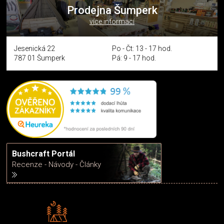
Prodejna Šumperk
více informací
Jesenická 22
Po - Čt: 13 - 17 hod.
787 01 Šumperk
Pá: 9 - 17 hod.
Bushcraft Portál
Recenze - Návody - Články
Rádi předáváme zkušenosti
Poradíme vám s výběrem