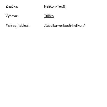
Značka
:
Helikon-Tex®
Výbava
:
Tričko
#sizes_table#
:
/tabulka-velikosti-helikon/
Přidat hodnocení