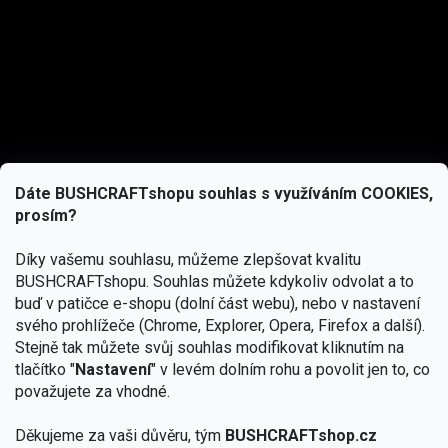
Dáte BUSHCRAFTshopu souhlas s využíváním COOKIES,
prosím?
Díky vašemu souhlasu, můžeme zlepšovat kvalitu
BUSHCRAFTshopu.
Souhlas můžete kdykoliv odvolat a to
buď v patičce e-shopu (dolní část webu), nebo v nastavení
svého prohlížeče (Chrome, Explorer, Opera, Firefox a další).
Stejně tak můžete svůj souhlas modifikovat kliknutím na
tlačítko "
Nastavení
" v levém dolním rohu a povolit jen to, co
Přihlásit se
považujete za vhodné.
Vložením e-mailu souhlasíte s
podmínkami ochrany osobních údajů
Děkujeme za vaši důvěru, tým
BUSHCRAFTshop.cz