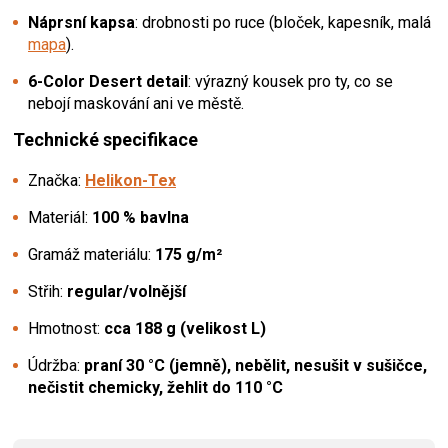
Náprsní kapsa
: drobnosti po ruce (bloček, kapesník, malá
mapa
).
6-Color Desert detail
: výrazný kousek pro ty, co se
nebojí maskování ani ve městě.
Technické specifikace
Značka:
Helikon-Tex
Materiál:
100 % bavlna
Gramáž materiálu:
175 g/m²
Střih:
regular/volnější
Hmotnost:
cca 188 g (velikost L)
Údržba:
praní 30 °C (jemně), nebělit, nesušit v sušičce,
nečistit chemicky, žehlit do 110 °C