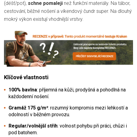
(déšť/pot),
schne pomaleji
než funkční materiály. Na tábor,
cestování, běžné nošení a víkendový čundr super. Na dlouhý
mokrý výkon existují vhodnější vrstvy.
Klíčové vlastnosti
100% bavlna
: příjemná na kůži, prodyšná a pohodlná na
každodenní nošení.
Gramáž 175 g/m²
: rozumný kompromis mezi lehkostí a
odolností v běžném provozu.
Regular/volnější střih
: volnost pohybu při práci, chůzi i
pod batohem.