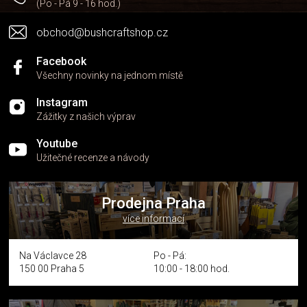
(Po - Pá 9 - 16 hod.)
obchod@bushcraftshop.cz
Facebook
Všechny novinky na jednom místě
Instagram
Zážitky z našich výprav
Youtube
Užitečné recenze a návody
Prodejna Praha
více informací
Na Václavce 28
Po - Pá:
150 00 Praha 5
10:00 - 18:00 hod.