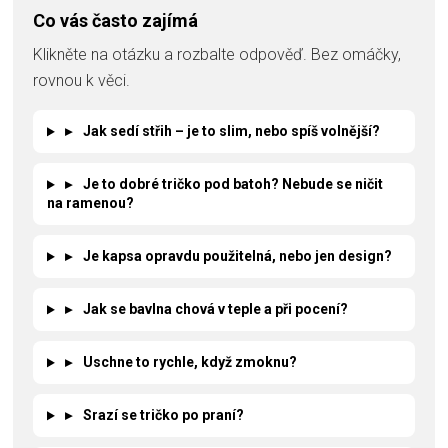
Co vás často zajímá
Klikněte na otázku a rozbalte odpověď. Bez omáčky,
rovnou k věci.
▸
Jak sedí střih – je to slim, nebo spíš volnější?
▸
Je to dobré tričko pod batoh? Nebude se ničit
na ramenou?
▸
Je kapsa opravdu použitelná, nebo jen design?
▸
Jak se bavlna chová v teple a při pocení?
▸
Uschne to rychle, když zmoknu?
▸
Srazí se tričko po praní?