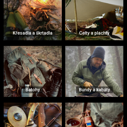
Křesadla a škrtadla
Celty a plachty
Batohy
Bundy a kabáty