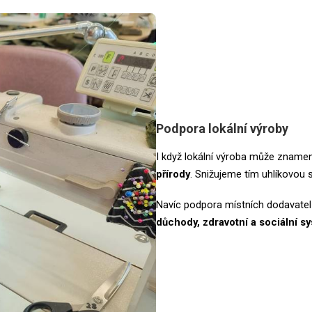
Podpora lokální výroby
I když lokální výroba může znamen
přírody
. Snižujeme tím uhlíkovou
Navíc podpora místních dodavate
důchody, zdravotní a sociální sy