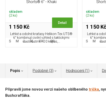
Shorts® 6" - Khaki
Short
skladem
skladem
(2 ks)
(2 ks)
Detail
1 150 Kč
1 150 K
Lehké a odolné kraťasy Helikon-Tex UTS®
Lehké a odo
6" kombinují civilní vzhled s taktickými
6" kombinuj
S
M
L
XL
XXL
4XL
S
M
L
vlastnostmi – 10 kapes,...
vlas
Popis
Podobné (3)
Hodnocení (1)
Di
Připravili jsme novou verzi našeho oblíbeného
trička
, ny
Bushcrafťáka.