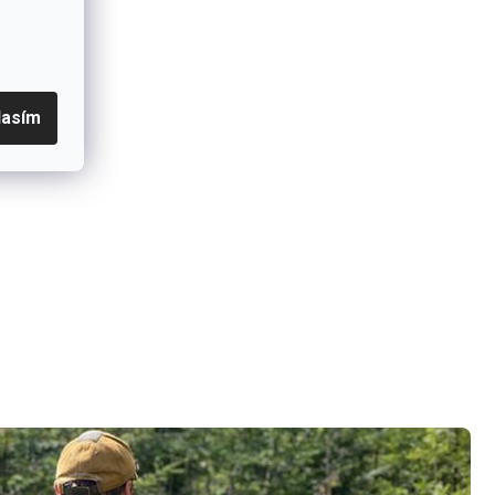
vězdiček.
lasím