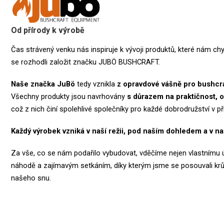
Od přírody k výrobě
Čas strávený venku nás inspiruje k vývoji produktů, které nám chy
se rozhodli založit značku JUBÖ BUSHCRAFT.
Naše značka
JuBö
tedy vznikla
z opravdové vášně pro bushcra
Všechny produkty jsou navrhovány
s důrazem na praktičnost, o
což z nich činí spolehlivé společníky pro každé dobrodružství v př
Každý výrobek vzniká v naší režii, pod naším dohledem a v na
Za vše, co se nám podařilo vybudovat, vděčíme nejen vlastnímu úsi
náhodě a zajímavým setkáním, díky kterým jsme se posouvali kr
našeho snu.