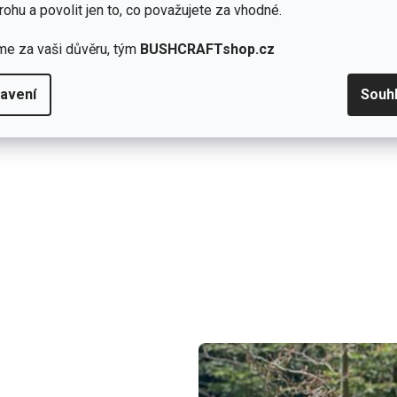
u
rohu a povolit jen to, co považujete za vhodné.
19.9.2025
Hodnocení produktu je 5 z 5 h
1x
me za vaši důvěru, tým
BUSHCRAFTshop.cz
0x
k.
0x
avení
Souh
0x
0x