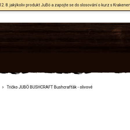
12. 8. jakýkoliv produkt JuBö a zapojte se do slosování o kurz s Krakene
Tričko JUBÖ BUSHCRAFT Bushcrafťák - olivové