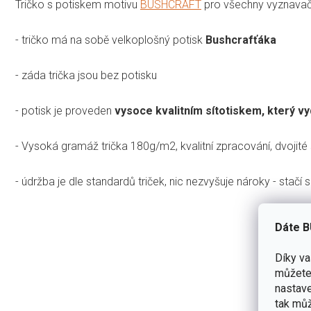
Tričko s potiskem motivu
BUSHCRAFT
pro všechny vyznavače 
- tričko má na sobě velkoplošný potisk
Bushcrafťáka
-
záda trička jsou bez potisku
- potisk je proveden
vysoce kvalitním sítotiskem, který vyd
- Vysoká gramáž trička 180g/m2, kvalitní zpracování, dvojité 
- údržba je dle standardů triček, nic nezvyšuje nároky - stačí se
Dáte B
5,0
Díky v
můžete 
nastave
Průměrn
1 hodnocení
hodnoce
tak můž