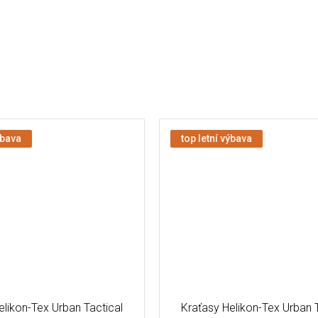
ýbava
top letní výbava
elikon-Tex Urban Tactical
Kraťasy Helikon-Tex Urban T