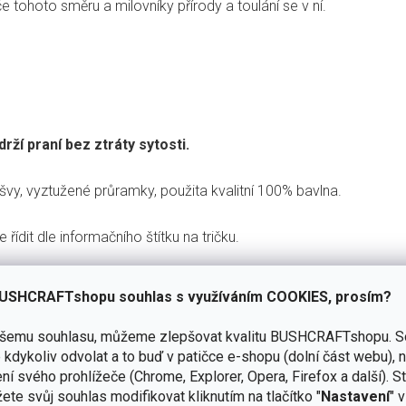
tohoto směru a milovníky přírody a toulání se v ní.
rží praní bez ztráty sytosti.
švy, vyztužené průramky, použita kvalitní 100% bavlna.
 řídit dle informačního štítku na tričku.
USHCRAFTshopu souhlas s využíváním COOKIES, prosím?
ašemu souhlasu, můžeme zlepšovat kvalitu BUSHCRAFTshopu.
S
kdykoliv odvolat a to buď v patičce e-shopu (dolní část webu), 
Kvalitní provedení a materiál, spokojenost
ní svého prohlížeče (Chrome, Explorer, Opera, Firefox a další). S
é
ní
ete svůj souhlas modifikovat kliknutím na tlačítko "
Nastavení
" 
David Dědek