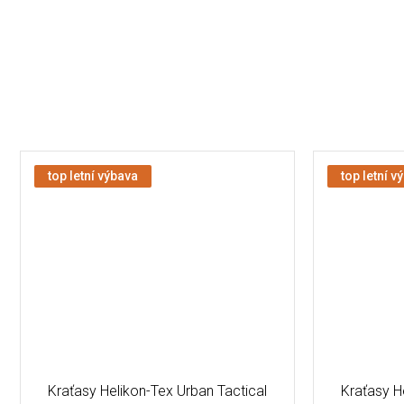
top letní výbava
top letní v
Kraťasy Helikon-Tex Urban Tactical
Kraťasy H