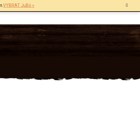
m.
VYBRAT JuBö »