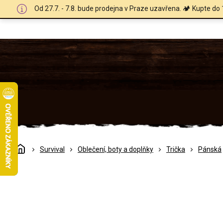
Přejít
Od 27.7. - 7.8. bude prodejna v Praze uzavřena. 🏕️ Kupte do 
na
obsah
Domů
Survival
Oblečení, boty a doplňky
Trička
Pánská