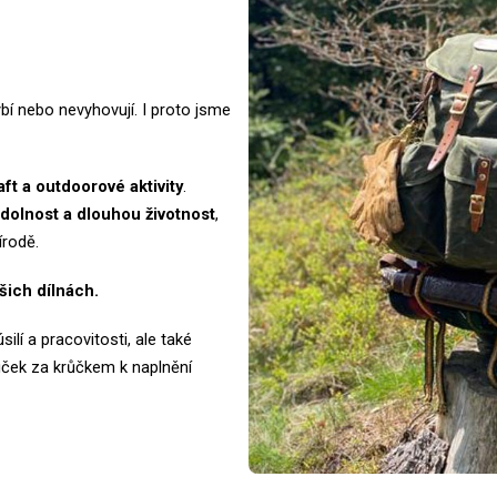
bí nebo nevyhovují. I proto jsme
ft a outdoorové aktivity
.
dolnost a dlouhou životnost
,
írodě.
šich dílnách.
lí a pracovitosti, ale také
ůček za krůčkem k naplnění