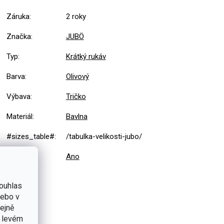
Záruka
:
2 roky
Značka
:
JUBÖ
Typ
:
Krátký rukáv
Barva
:
Olivový
Výbava
:
Tričko
Materiál
:
Bavlna
#sizes_table#
:
/tabulka-velikosti-jubo/
Potisk
:
Ano
ouhlas
nebo v
tejně
v levém