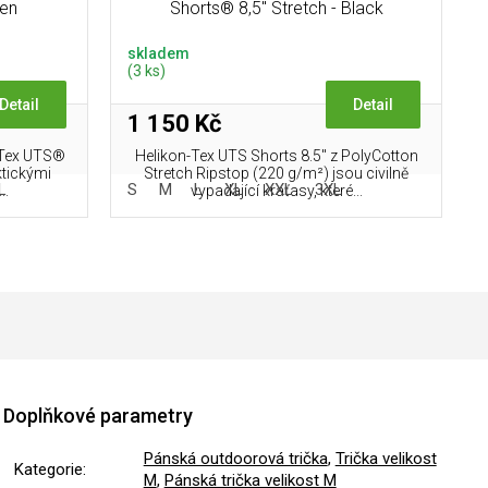
een
Shorts® 8,5" Stretch - Black
skladem
(3 ks)
Detail
Detail
1 150 Kč
-Tex UTS®
Helikon-Tex UTS Shorts 8.5" z PolyCotton
ktickými
Stretch Ripstop (220 g/m²) jsou civilně
L
S
M
L
XL
XXL
3XL
..
vypadající kraťasy, které...
Doplňkové parametry
Pánská outdoorová trička
,
Trička velikost
Kategorie
:
M
,
Pánská trička velikost M