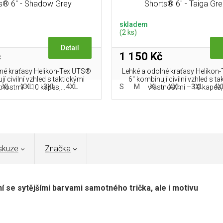
s® 6" - Shadow Grey
Shorts® 6" - Taiga Gr
skladem
(2 ks)
Detail
č
1 150 Kč
lné kraťasy Helikon-Tex UTS®
Lehké a odolné kraťasy Helikon
í civilní vzhled s taktickými
6" kombinují civilní vzhled s ta
XL
XXL
3XL
4XL
S
M
XL
XXL
3XL
4X
tnostmi – 10 kapes,...
vlastnostmi – 10 kapes,.
skuze
Značka
ní se sytějšími barvami samotného trička, ale i motivu