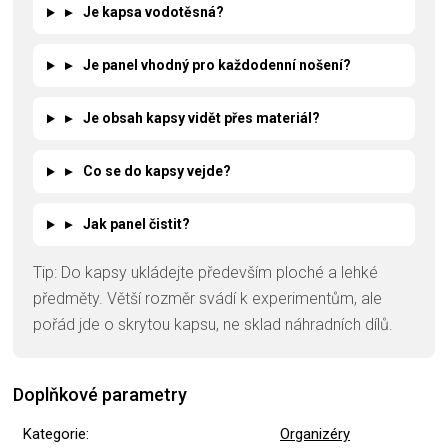
▸
Je kapsa vodotěsná?
▸
Je panel vhodný pro každodenní nošení?
▸
Je obsah kapsy vidět přes materiál?
▸
Co se do kapsy vejde?
▸
Jak panel čistit?
Tip: Do kapsy ukládejte především ploché a lehké
předměty. Větší rozměr svádí k experimentům, ale
pořád jde o skrytou kapsu, ne sklad náhradních dílů.
Doplňkové parametry
Kategorie
:
Organizéry