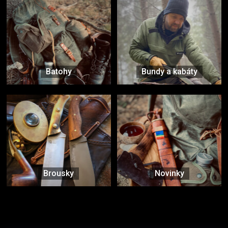
Batohy
Bundy a kabáty
Brousky
Novinky