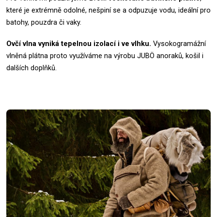
které je extrémně odolné, nešpiní se a odpuzuje vodu, ideální pro
batohy, pouzdra či vaky.
Ovčí vlna vyniká tepelnou izolací i ve vlhku.
Vysokogramážní
vlněná plátna proto využíváme na výrobu JUBÖ anoraků, košil i
dalších doplňků.