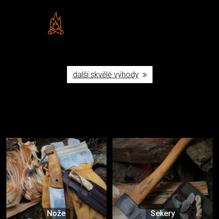
Vlastní značka JuBö
Poctivá ruční výroba v ČR
další skvělé výhody
Užijte si to v přírodě
Vybavení, na které spoléháte nejčastěji
Nože
Sekery