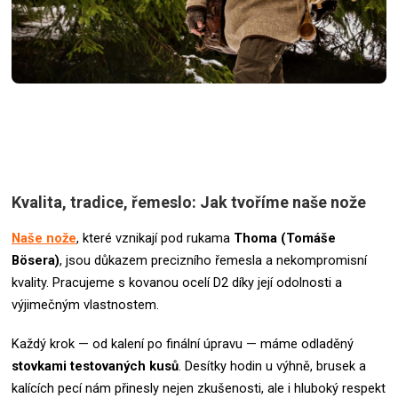
Kvalita, tradice, řemeslo: Jak tvoříme naše nože
Naše nože
, které vznikají pod rukama
Thoma (Tomáše
Bösera)
, jsou důkazem precizního řemesla a nekompromisní
kvality. Pracujeme s kovanou ocelí D2 díky její odolnosti a
výjimečným vlastnostem.
Každý krok — od kalení po finální úpravu — máme odladěný
stovkami testovaných kusů
. Desítky hodin u výhně, brusek a
kalících pecí nám přinesly nejen zkušenosti, ale i hluboký respekt