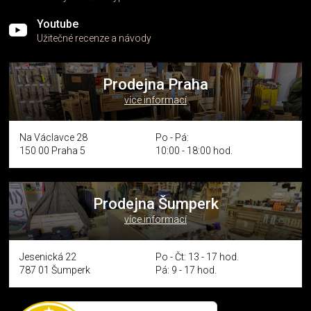
Youtube
Užitečné recenze a návody
Prodejna Praha
více informací
Na Václavce 28
Po - Pá:
150 00 Praha 5
10:00 - 18:00 hod.
Prodejna Šumperk
více informací
Jesenická 22
Po - Čt: 13 - 17 hod.
787 01 Šumperk
Pá: 9 - 17 hod.