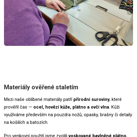
Materiály ověřené staletím
Mezi naše oblíbené materiály patří
přírodní suroviny
, které
prověřil čas —
ocel, hovězí kůže, plátno a ovčí vlna
. Kůži
využíváme především na pouzdra nožů, opasky, brašny či detaily
na košilích a batozích.
Pro venkovní použití jsme zvolili
voskované bavlněné plátno
,