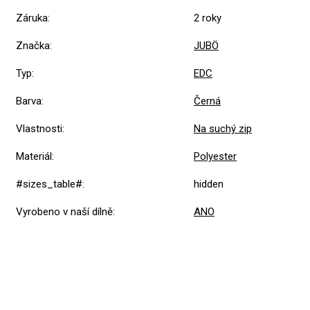
Záruka
:
2 roky
Značka
:
JUBÖ
Typ
:
EDC
Barva
:
Černá
Vlastnosti
:
Na suchý zip
Materiál
:
Polyester
#sizes_table#
:
hidden
Vyrobeno v naší dílně
:
ANO