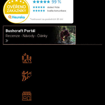
Bushcraft Portál
Recenze - Návody - Články
Rádi předáváme zkušenosti
Poradíme vám s výběrem
Zboží sami testujeme
U nás nekoupíte „zajíce v pytli“
2 kamenné prodejny
Navštivte nás v Praze a
Šumperku