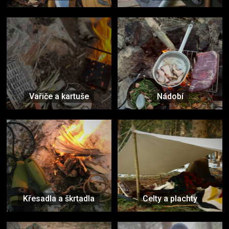
Vařiče a kartuše
Nádobí
Křesadla a škrtadla
Celty a plachty