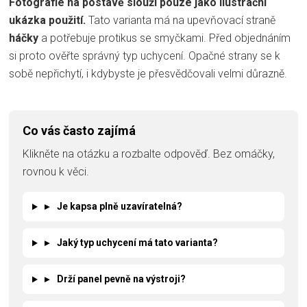
Fotografie na postavě slouží pouze jako ilustrační
ukázka použití.
Tato varianta má na upevňovací straně
háčky
a potřebuje protikus se smyčkami. Před objednáním
si proto ověřte správný typ uchycení. Opačné strany se k
sobě nepřichytí, i kdybyste je přesvědčovali velmi důrazně.
Co vás často zajímá
Klikněte na otázku a rozbalte odpověď. Bez omáčky,
rovnou k věci.
▸
Je kapsa plně uzavíratelná?
▸
Jaký typ uchycení má tato varianta?
▸
Drží panel pevně na výstroji?