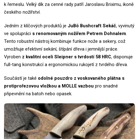
k řemeslu.
Velký dík za cenné rady patří Jaroslavu Briximu, ikoně
českého nožířství.
Jedním z klíčových produktů je
JuBö Bushcraft Sekáč
, vyvinutý
ve spolupráci
s renomovaným nožířem Petrem Dohnalem
.
Tento robustní nástroj kombinuje funkce nože a sekery, což
umožňuje efektivní sekání, štípání dřeva i jemnější práce.
Vyroben
z kvalitní oceli Sleipner s tvrdostí 58 HRC
, disponuje
full-tang konstrukcí a ergonomickou rukojetí z tvrdého dřeva.
Součástí je také
odolné pouzdro z voskovaného plátna s
protiprořezovou vložkou a MOLLE vazbou
pro snadné
připevnění na batoh nebo opasek.