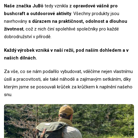
Naše značka
JuBö
tedy vznikla
z opravdové vášně pro
bushcraft a outdoorové aktivity
.
Všechny produkty jsou
navrhovány
s důrazem na praktičnost, odolnost a dlouhou
životnost
, což z nich činí spolehlivé společníky pro každé
dobrodružství v přírodě.
Každý výrobek vzniká v naší režii, pod naším dohledem a v
našich dílnách.
Za vše, co se nám podařilo vybudovat, vděčíme nejen vlastnímu
úsilí a pracovitosti, ale také náhodě a zajímavým setkáním, díky
kterým jsme se posouvali krůček za krůčkem k naplnění našeho
snu.