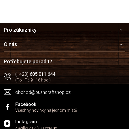
Z
Pro zákazníky
á
p
a
O nás
t
í
Potřebujete poradit?
(+420)
605 011 644
(Po - Pá 9 - 16 hod.)
obchod@bushcraftshop.cz
Facebook
Všechny novinky na jednom místě
Instagram
Zážitky z našich výprav