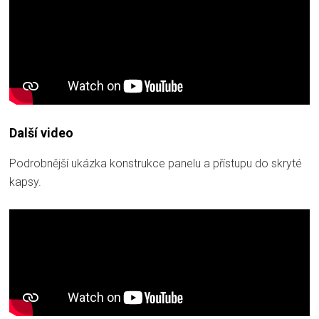
Další video
Podrobnější ukázka konstrukce panelu a přístupu do skryté
kapsy.