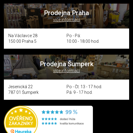
Prodejna Praha
více informací
Na Václavce 28
Po - Pá:
150 00 Praha 5
10:00 - 18:00 hod.
Prodejna Šumperk
více informací
Jesenická 22
Po - Čt: 13 - 17 hod.
787 01 Šumperk
Pá: 9 - 17 hod.