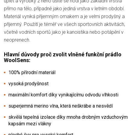
úplet a výrobky z něho ušité se hodí jako základní vrstva
přímo na tělo, případně jako jediná vrstva v letním období.
Materiál vyniká příjemným omakem a je velmi prodyšný a
příjemný. Použití je téměř ve všech sportovních aktivitách,
včetně vodních sportů jako je kanoistika nebo potápění v
neoprenech.
Hlavní důvody proč zvolit vlněné funkční prádlo
WoolSens:
100% přírodní materiál
vysoká prodyšnost
maximální komfort díky vynikajícímu odvodu vlhkosti
superjemná merino vlna, která neškrábe a nesvědí
skvělá tepelná izolace díky mnoha drobným vzduchovým
kapsám mezi vlákny
ploché švy pro vysoký komfort