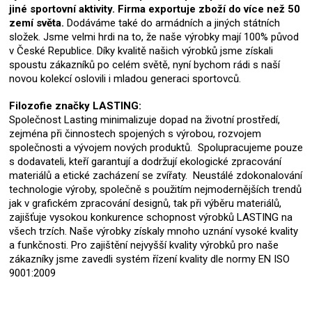
jiné sportovní aktivity. Firma exportuje zboží do více než 50
zemí světa.
Dodáváme také do armádních a jiných státních
složek. Jsme velmi hrdi na to, že naše výrobky mají 100% původ
v České Republice. Díky kvalitě našich výrobků jsme získali
spoustu zákazníků po celém světě, nyní bychom rádi s naší
novou kolekcí oslovili i mladou generaci sportovců.
Filozofie značky LASTING:
Společnost Lasting minimalizuje dopad na životní prostředí,
zejména při činnostech spojených s výrobou, rozvojem
společnosti a vývojem nových produktů. Spolupracujeme pouze
s dodavateli, kteří garantují a dodržují ekologické zpracování
materiálů a etické zacházení se zvířaty. Neustálé zdokonalování
technologie výroby, společně s použitím nejmodernějších trendů
jak v grafickém zpracování designů, tak při výběru materiálů,
zajišťuje vysokou konkurence schopnost výrobků LASTING na
všech trzích. Naše výrobky získaly mnoho uznání vysoké kvality
a funkčnosti. Pro zajištění nejvyšší kvality výrobků pro naše
zákazníky jsme zavedli systém řízení kvality dle normy EN ISO
9001:2009