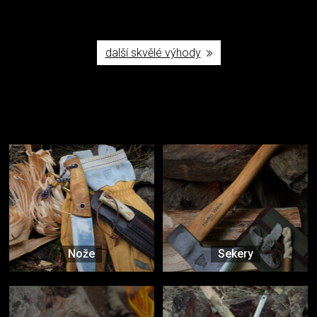
další skvělé výhody
Užijte si to v přírodě
Vybavení, na které spoléháte nejčastěji
Nože
Sekery