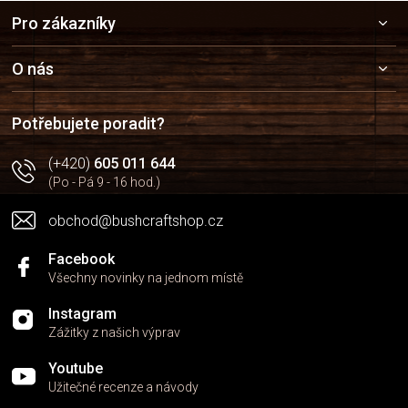
Z
Pro zákazníky
á
p
a
O nás
t
í
Potřebujete poradit?
(+420)
605 011 644
(Po - Pá 9 - 16 hod.)
obchod@bushcraftshop.cz
Facebook
Všechny novinky na jednom místě
Instagram
Zážitky z našich výprav
Youtube
Užitečné recenze a návody