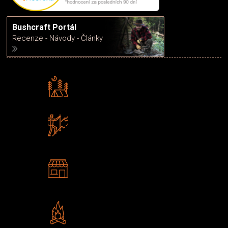
Bushcraft Portál
Recenze - Návody - Články
Rádi předáváme zkušenosti
Poradíme vám s výběrem
Zboží sami testujeme
U nás nekoupíte „zajíce v pytli“
2 kamenné prodejny
Navštivte nás v Praze a
Šumperku
Vlastní značka JuBö
Poctivá ruční výroba v ČR