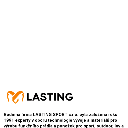
+ skvělé, příjemné na dotek
15.9.2024
Hodnocení produktu je 5 z 5 hvězdiček.
Rodinná firma LASTING SPORT s.r.o. byla založena roku
1991 experty v oboru technologie vývoje a materiálů pro
výrobu funkčního prádla a ponožek pro sport, outdoor, lov a