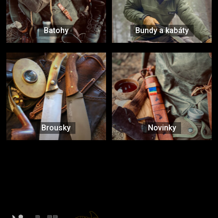
Batohy
Bundy a kabáty
Brousky
Novinky
Značky ověřené samotnou přírodou
další značky