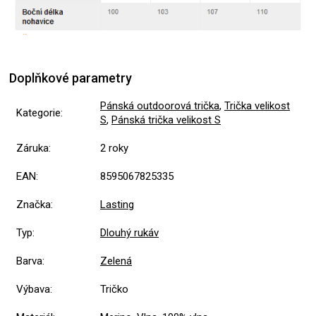
Doplňkové parametry
Pánská outdoorová trička
,
Trička velikost
Kategorie
:
S
,
Pánská trička velikost S
Záruka
:
2 roky
EAN
:
8595067825335
Značka
:
Lasting
Typ
:
Dlouhý rukáv
Barva
:
Zelená
Výbava
:
Tričko