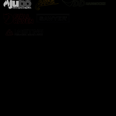
Odebírat newsletter
Vložte svůj e-mail a my vám budeme zasílat informace o
nových produktech na našem e-shopu.
E-mail
Vložením e-mailu souhlasíte s
podmínkami ochrany
osobních údajů