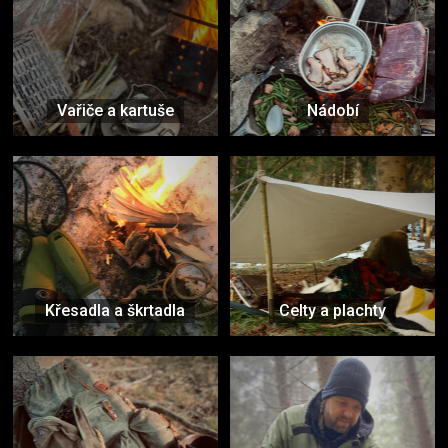
Vařiče a kartuše
Nádobí
Křesadla a škrtadla
Celty a plachty