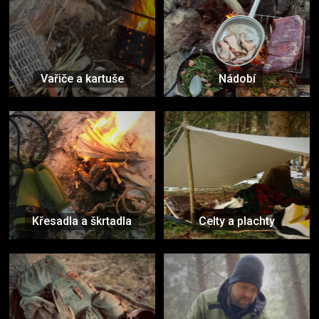
Vařiče a kartuše
Nádobí
Křesadla a škrtadla
Celty a plachty