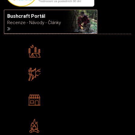
Bushcraft Portál
Recenze - Návody - Články
Rádi předáváme zkušenosti
Poradíme vám s výběrem
Zboží sami testujeme
U nás nekoupíte „zajíce v pytli“
2 kamenné prodejny
Navštivte nás v Praze a
Šumperku
Vlastní značka JuBö
Poctivá ruční výroba v ČR