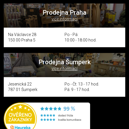
Prodejna Praha
více informací
Na Václavce 28
Po - Pá:
150 00 Praha 5
10:00 - 18:00 hod.
Prodejna Šumperk
více informací
Jesenická 22
Po - Čt: 13 - 17 hod.
787 01 Šumperk
Pá: 9 - 17 hod.