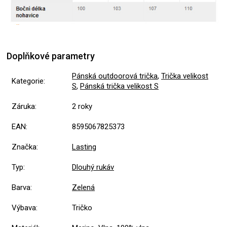
Doplňkové parametry
Pánská outdoorová trička
,
Trička velikost
Kategorie
:
S
,
Pánská trička velikost S
Záruka
:
2 roky
EAN
:
8595067825373
Značka
:
Lasting
Typ
:
Dlouhý rukáv
Barva
:
Zelená
Výbava
:
Tričko