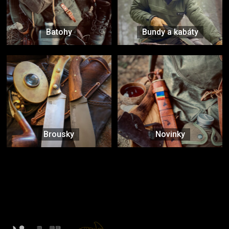
Batohy
Bundy a kabáty
Brousky
Novinky
Značky ověřené samotnou přírodou
další značky