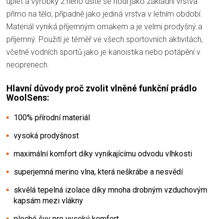
úplet a výrobky z něho ušité se hodí jako základní vrstva
přímo na tělo, případně jako jediná vrstva v letním období.
Materiál vyniká příjemným omakem a je velmi prodyšný a
příjemný. Použití je téměř ve všech sportovních aktivitách,
včetně vodních sportů jako je kanoistika nebo potápění v
neoprenech.
Hlavní důvody proč zvolit vlněné funkční prádlo
WoolSens:
100% přírodní materiál
vysoká prodyšnost
maximální komfort díky vynikajícímu odvodu vlhkosti
superjemná merino vlna, která neškrábe a nesvědí
skvělá tepelná izolace díky mnoha drobným vzduchovým
kapsám mezi vlákny
ploché švy pro vysoký komfort