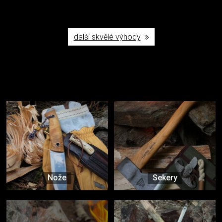
další skvělé výhody
Užijte si to v přírodě
Vybavení, na které spoléháte nejčastěji
Nože
Sekery