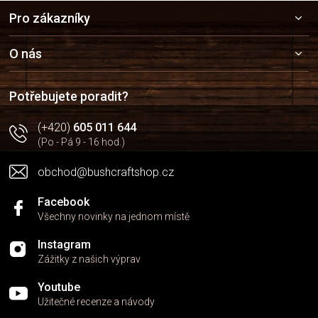
Z
Pro zákazníky
á
p
a
O nás
t
í
Potřebujete poradit?
(+420)
605 011 644
(Po - Pá 9 - 16 hod.)
obchod@bushcraftshop.cz
Facebook
Všechny novinky na jednom místě
Instagram
Zážitky z našich výprav
Youtube
Užitečné recenze a návody