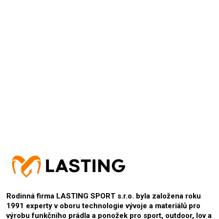
+ skvělé, příjemné na dotek
15.9.2024
Hodnocení produktu je 5 z 5 hvězdiček.
Rodinná firma LASTING SPORT s.r.o. byla založena roku
1991 experty v oboru technologie vývoje a materiálů pro
výrobu funkčního prádla a ponožek pro sport, outdoor, lov a