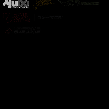
Odebírat newsletter
Vložte svůj e-mail a my vám budeme zasílat informace o
nových produktech na našem e-shopu.
E-mail
Vložením e-mailu souhlasíte s
podmínkami ochrany
osobních údajů