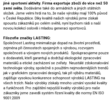
jiné sportovní aktivity. Firma exportuje zboží do více než 50
zemí světa.
Dodáváme také do armádních a jiných státních
složek. Jsme velmi hrdi na to, že naše výrobky mají 100% původ
v České Republice. Díky kvalitě našich výrobků jsme získali
spoustu zákazníků po celém světě, nyní bychom rádi s naší
novou kolekcí oslovili i mladou generaci sportovců.
Filozofie značky LASTING:
Společnost Lasting minimalizuje dopad na životní prostředí,
zejména při činnostech spojených s výrobou, rozvojem
společnosti a vývojem nových produktů. Spolupracujeme pouze
s dodavateli, kteří garantují a dodržují ekologické zpracování
materiálů a etické zacházení se zvířaty. Neustálé zdokonalování
technologie výroby, společně s použitím nejmodernějších trendů
jak v grafickém zpracování designů, tak při výběru materiálů,
zajišťuje vysokou konkurence schopnost výrobků LASTING na
všech trzích. Naše výrobky získaly mnoho uznání vysoké kvality
a funkčnosti. Pro zajištění nejvyšší kvality výrobků pro naše
zákazníky jsme zavedli systém řízení kvality dle normy EN ISO
9001:2009