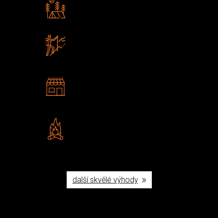
Rádi předáváme zkušenosti
Poradíme vám s výběrem
Zboží sami testujeme
U nás nekoupíte „zajíce v pytli“
2 kamenné prodejny
Navštivte nás v Praze a
Šumperku
Vlastní značka JuBö
Poctivá ruční výroba v ČR
další skvělé výhody
Užijte si to v přírodě