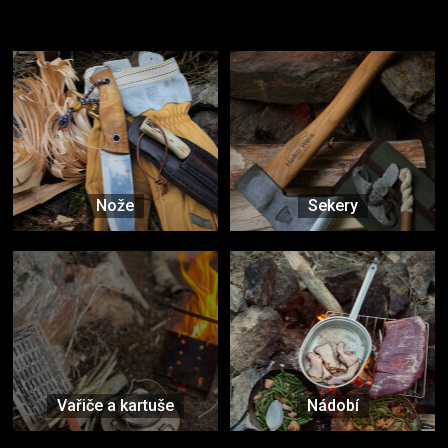
Vybavení, na které spoléháte nejčastěji
Nože
Sekery
Vařiče a kartuše
Nádobí