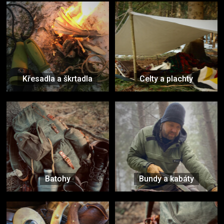
Křesadla a škrtadla
Celty a plachty
Batohy
Bundy a kabáty