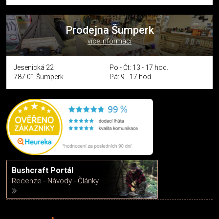
Prodejna Šumperk
více informací
Jesenická 22
Po - Čt: 13 - 17 hod.
787 01 Šumperk
Pá: 9 - 17 hod.
Bushcraft Portál
Recenze - Návody - Články