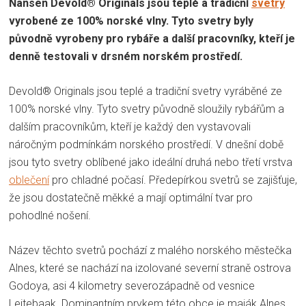
Nansen Devold® Originals jsou teplé a tradiční
svetry
vyrobené ze 100% norské vlny. Tyto svetry byly
původně vyrobeny pro rybáře a další pracovníky, kteří je
denně testovali v drsném norském prostředí.
Devold® Originals jsou teplé a tradiční svetry vyráběné ze
100% norské vlny. Tyto svetry původně sloužily rybářům a
dalším pracovníkům, kteří je každý den vystavovali
náročným podmínkám norského prostředí. V dnešní době
jsou tyto svetry oblíbené jako ideální druhá nebo třetí vrstva
oblečení
pro chladné počasí. Předepírkou svetrů se zajišťuje,
že jsou dostatečně měkké a mají optimální tvar pro
pohodlné nošení.
Název těchto svetrů pochází z malého norského městečka
Alnes, které se nachází na izolované severní straně ostrova
Godoya, asi 4 kilometry severozápadně od vesnice
Leitebaak. Dominantním prvkem této obce je maják Alnes,