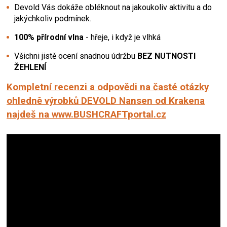
Devold Vás dokáže obléknout na jakoukoliv aktivitu a do
jakýchkoliv podmínek.
100% přírodní vlna
- hřeje, i když je vlhká
Všichni jistě ocení snadnou údržbu
BEZ NUTNOSTI
ŽEHLENÍ
Kompletní recenzi a odpovědi na časté otázky
ohledně výrobků DEVOLD Nansen od Krakena
najdeš na www.BUSHCRAFTportal.cz