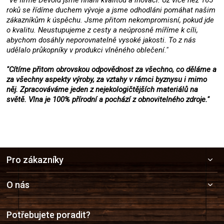
"Ve firmě Devold jsme hnáni kvalitou a inovací. Už více než 165
roků se řídíme duchem vývoje a jsme odhodláni pomáhat našim
zákazníkům k úspěchu. Jsme přitom nekompromisní, pokud jde
o kvalitu. Neustupujeme z cesty a neúprosně míříme k cíli,
abychom dosáhly neporovnatelně vysoké jakosti. To z nás
udělalo průkopníky v produkci vlněného oblečení."
"Cítíme přitom obrovskou odpovědnost za všechno, co děláme a
za všechny aspekty výroby, za vztahy v rámci byznysu i mimo
něj. Zpracováváme jeden z nejekologičtějších materiálů na
světě. Vlna je 100% přírodní a pochází z obnovitelného zdroje."
Z
Pro zákazníky
á
p
a
O nás
t
í
Potřebujete poradit?