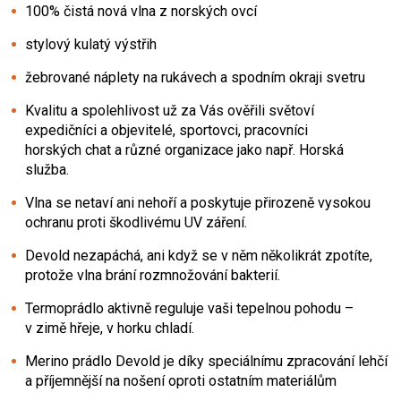
100% čistá nová vlna z norských ovcí
stylový kulatý výstřih
žebrované náplety na rukávech a spodním okraji svetru
Kvalitu a spolehlivost už za Vás ověřili světoví
expedičníci a objevitelé, sportovci, pracovníci
horských chat a různé organizace jako např. Horská
služba.
Vlna se netaví ani nehoří a poskytuje přirozeně vysokou
ochranu proti škodlivému UV záření.
Devold nezapáchá, ani když se v něm několikrát zpotíte,
protože vlna brání rozmnožování bakterií.
Termoprádlo aktivně reguluje vaši tepelnou pohodu –
v zimě hřeje, v horku chladí.
Merino prádlo Devold je díky speciálnímu zpracování lehčí
a příjemnější na nošení oproti ostatním materiálům