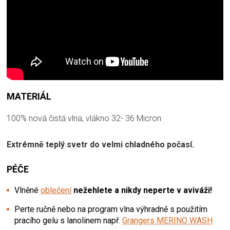
MATERIÁL
100% nová čistá vlna, vlákno 32- 36 Micron
Extrémně teplý svetr do velmi chladného počasí.
PÉČE
Vlněné
oblečení
nežehlete a nikdy neperte v aviváži!
Perte ručně nebo na program vlna výhradně s použitím
pracího gelu s lanolinem např.
Grangers MERINO WASH