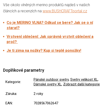
Vše okolo vlněných merino produktů najdeš v našich
článcích a recenzích na
www.BUSHCRAFTportal.cz
Co je MERINO VLNA? Odkud se bere? Jak se o ní
starat?
Vrstvení oblečení: Jak správně vrstvit oblečení a
proč?
Je ti zima na nožky? Kup si teplé ponožky!
Doplňkové parametry
Pánské outdoor svetry
,
Svetry velikost XL
,
Kategorie
:
Dámské svetry XL
,
Zobrazit další kategorie
Záruka
:
2 roky
EAN
:
7028567062647