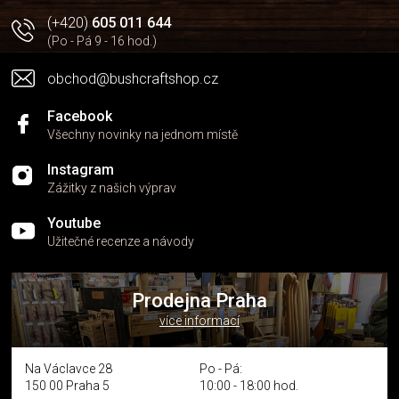
(+420)
605 011 644
(Po - Pá 9 - 16 hod.)
obchod@bushcraftshop.cz
Facebook
Všechny novinky na jednom místě
Instagram
Zážitky z našich výprav
Youtube
Užitečné recenze a návody
Prodejna Praha
více informací
Na Václavce 28
Po - Pá:
150 00 Praha 5
10:00 - 18:00 hod.