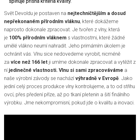
splňuje přísná kritéria kvality.
Svět Devoldu je postaven na
nejtechničtějším a dosud
nepřekonaném přírodním vláknu
, které dokážeme
naprosto dokonale zpracovat. Je tvořen z vlny, která
je
100% přírodním vláknem
s vlastnostmi, které žádné
umělé vlákno neumí nahradit. Jeho primárním úkolem je
ochránit vás. Vlnu sice nedovedeme vyrobit, nicméně
za
více než 166 let
ji umíme dokonale zpracovat a vytěžit z
ní
jedinečné vlastnosti.
Vlnu si sami zpracováváme
a
naše výrobní závody se nachází
výhradně v Evropě
. Jako
jediní celý proces produkce vlny kontrolujeme, a to od střihu
ovcí, přes předení příze, až po tkaní pletenin a šití finálního
výrobku. Jme nekompromisní, pokud jde o kvalitu a inovaci.