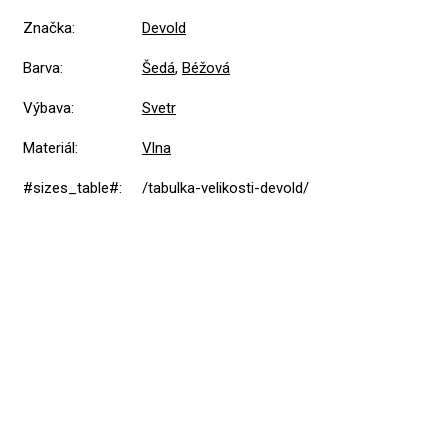
Značka
:
Devold
Barva
:
Šedá
,
Béžová
Výbava
:
Svetr
Materiál
:
Vlna
#sizes_table#
:
/tabulka-velikosti-devold/
5,0
Průměrné
1 hodnocení
hodnocení
produktu
je
5
1x
5,0
z
4
0x
5
hvězdiček.