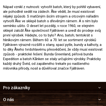
Nápad vznikl z nutnosti: vytvořit batoh, který by pohltil vybavení,
ale pohodlně seděl na zádech. Åke věděl, že musí existovat
nějaký způsob. S matčiným šicím strojem a otcovým nářadím
vytvořil Åke ve sklepě batoh s dřevěným rámem. A s ním bylo
semínko ušito. O deset let později, v roce 1960, ve stejném
sklepě založil Åke společnost Fjällräven a uvedl do prodeje svůj
první výrobek. Hádejte, co to bylo? Ano, batoh; tentokrát s
hliníkovým rámem. Během 60. a 70. let se sortiment výrobků
Fjällräven výrazně rozšířil o stany, spací pytle, bundy a kalhoty, a
to díky Åkeho tvrdohlavému přesvědčení, že vždy musí existovat
způsob - praktické řešení. Bunda Greenland, péřová bunda
Expedition a batoh Kånken se staly určujícími výrobky. Prakticky
každý druhý Švéd, od zapáleného trekaře po nadšeného
milovníka přírody, nosil a důvěřoval značce Fjällräven.
Z
Pro zákazníky
á
p
a
O nás
t