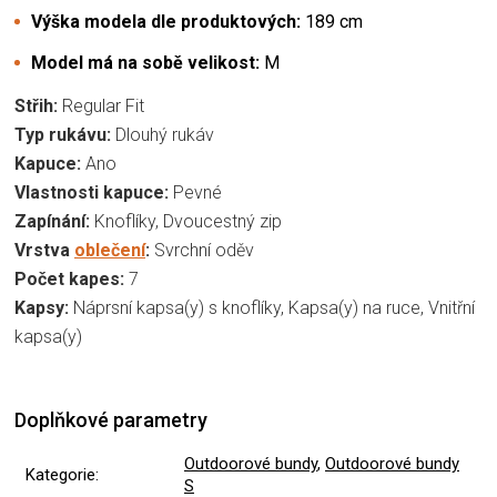
Výška modela dle produktových:
189 cm
Model má na sobě velikost:
M
Střih:
Regular Fit
Typ rukávu:
Dlouhý rukáv
Kapuce:
Ano
Vlastnosti kapuce:
Pevné
Zapínání:
Knoflíky, Dvoucestný zip
Vrstva
oblečení
:
Svrchní oděv
Počet kapes:
7
Kapsy:
Náprsní kapsa(y) s knoflíky, Kapsa(y) na ruce, Vnitřní
kapsa(y)
Doplňkové parametry
Outdoorové bundy
,
Outdoorové bundy
Kategorie
:
S