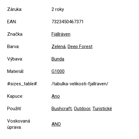
Záruka
:
2 roky
EAN
:
7323450467371
Značka
:
Fjällräven
Barva
:
Zelená
,
Deep Forest
Výbava
:
Bunda
Materiál
:
G1000
#sizes_table#
:
/tabulka-velikosti-fjallraven/
Kapuce
:
Ano
Použití
:
Bushcraft
,
Outdoor
,
Turistické
Voskovaná
ANO
úprava
: