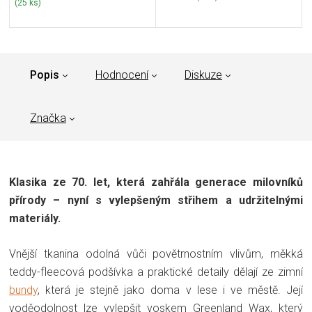
(25 ks)
Popis
Hodnocení
Diskuze
Značka
Klasika ze 70. let, která zahřála generace milovníků
přírody – nyní s vylepšeným střihem a udržitelnými
materiály.
Vnější tkanina odolná vůči povětrnostním vlivům, měkká
teddy-fleecová podšívka a praktické detaily dělají ze zimní
bundy
, která je stejně jako doma v lese i ve městě. Její
voděodolnost lze vylepšit voskem Greenland Wax, který