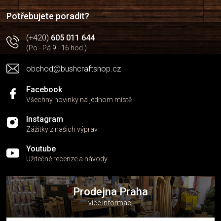
í
Potřebujete poradit?
(+420)
605 011 644
(Po - Pá 9 - 16 hod.)
obchod@bushcraftshop.cz
Facebook
Všechny novinky na jednom místě
Instagram
Zážitky z našich výprav
Youtube
Užitečné recenze a návody
Prodejna Praha
více informací