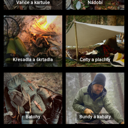
Vařiče a kartuše
Nádobí
Křesadla a škrtadla
Celty a plachty
Batohy
Bundy a kabáty