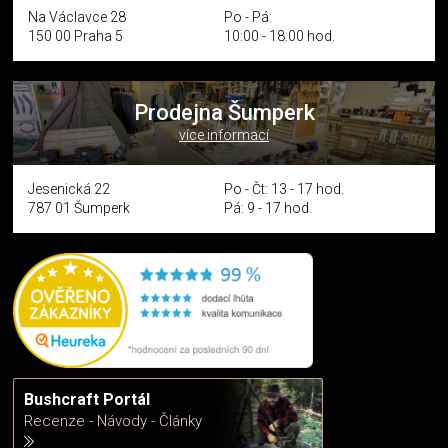
Na Václavce 28
Po - Pá:
150 00 Praha 5
10:00 - 18:00 hod.
Prodejna Šumperk
více informací
Jesenická 22
Po - Čt: 13 - 17 hod.
787 01 Šumperk
Pá: 9 - 17 hod.
Bushcraft Portál
Recenze - Návody - Články