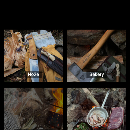
Užijte si to v přírodě
Vybavení, na které spoléháte nejčastěji
Nože
Sekery