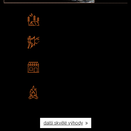
Rádi předáváme zkušenosti
Poradíme vám s výběrem
Zboží sami testujeme
U nás nekoupíte „zajíce v pytli“
2 kamenné prodejny
Navštivte nás v Praze a
Šumperku
Vlastní značka JuBö
Poctivá ruční výroba v ČR
další skvělé výhody