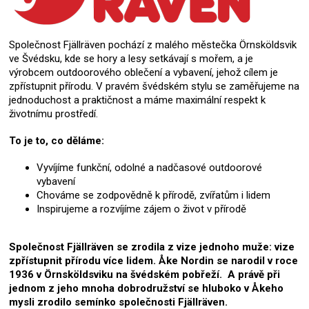
Společnost Fjällräven pochází z malého městečka Örnsköldsvik
ve Švédsku, kde se hory a lesy setkávají s mořem, a je
výrobcem outdoorového oblečení a vybavení, jehož cílem je
zpřístupnit přírodu. V pravém švédském stylu se zaměřujeme na
jednoduchost a praktičnost a máme maximální respekt k
životnímu prostředí.
To je to, co děláme:
Vyvíjíme funkční, odolné a nadčasové outdoorové
vybavení
Chováme se zodpovědně k přírodě, zvířatům i lidem
Inspirujeme a rozvíjíme zájem o život v přírodě
Společnost Fjällräven se zrodila z vize jednoho muže: vize
zpřístupnit přírodu více lidem. Åke Nordin se narodil v roce
1936 v Örnsköldsviku na švédském pobřeží. A právě při
jednom z jeho mnoha dobrodružství se hluboko v Åkeho
mysli zrodilo semínko společnosti Fjällräven.