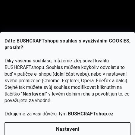
Dáte BUSHCRAFTshopu souhlas s využíváním COOKIES,
prosím?
Díky vašemu souhlasu, můžeme zlepšovat kvalitu
BUSHCRAFTshopu.
Souhlas můžete kdykoliv odvolat a to
buď v patičce e-shopu (dolní část webu), nebo v nastavení
svého prohlížeče (Chrome, Explorer, Opera, Firefox a další).
Stejně tak můžete svůj souhlas modifikovat kliknutím na
tlačítko "
Nastavení
" v levém dolním rohu a povolit jen to, co
Přihlásit se
považujete za vhodné.
Vložením e-mailu souhlasíte s
Děkujeme za vaši důvěru, tým
BUSHCRAFTshop.cz
podmínkami ochrany osobních údajů
Nastavení
Od 27.7. - 7.8. bude prodejna v Praze uzavřena.