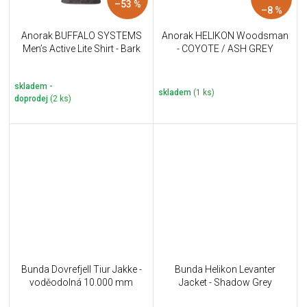
–53 %
–8 %
Anorak BUFFALO SYSTEMS
Anorak HELIKON Woodsman
Men’s Active Lite Shirt - Bark
- COYOTE / ASH GREY
skladem -
skladem
(1 ks)
doprodej
(2 ks)
Bunda Dovrefjell Tiur Jakke -
Bunda Helikon Levanter
voděodolná 10.000 mm
Jacket - Shadow Grey