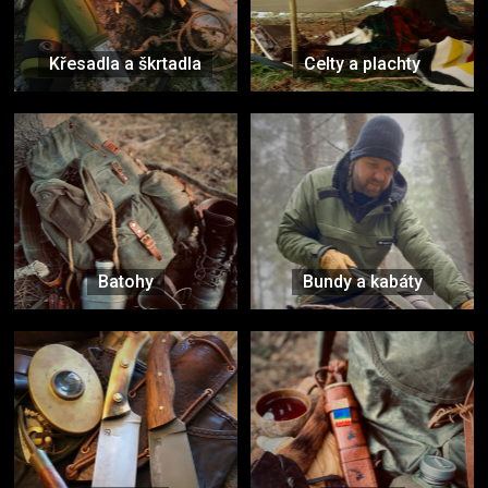
Křesadla a škrtadla
Celty a plachty
Batohy
Bundy a kabáty