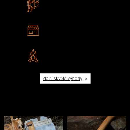
Zboží sami testujeme
U nás nekoupíte „zajíce v pytli“
2 kamenné prodejny
Navštivte nás v Praze a
Šumperku
Vlastní značka JuBö
Poctivá ruční výroba v ČR
další skvělé výhody
Užijte si to v přírodě
Vybavení, na které spoléháte nejčastěji