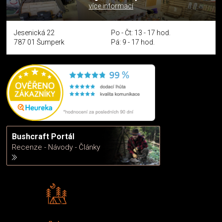
více informací
Jesenická 22
Po - Čt: 13 - 17 hod.
787 01 Šumperk
Pá: 9 - 17 hod.
Bushcraft Portál
Recenze - Návody - Články
Rádi předáváme zkušenosti
Poradíme vám s výběrem