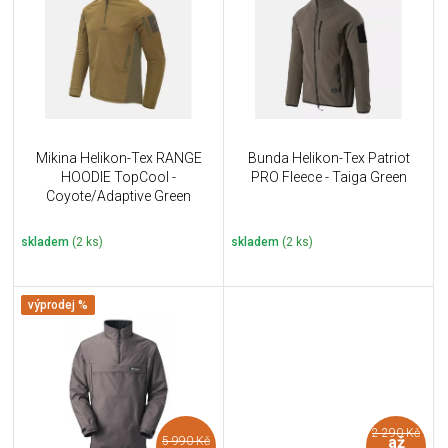
u
i
k
s
t
p
ů
r
o
d
u
Mikina Helikon-Tex RANGE
Bunda Helikon-Tex Patriot
k
HOODIE TopCool -
PRO Fleece - Taiga Green
t
Coyote/Adaptive Green
ů
skladem
(2 ks)
skladem
(2 ks)
výprodej %
2 290 Kč
až
5 990 Kč