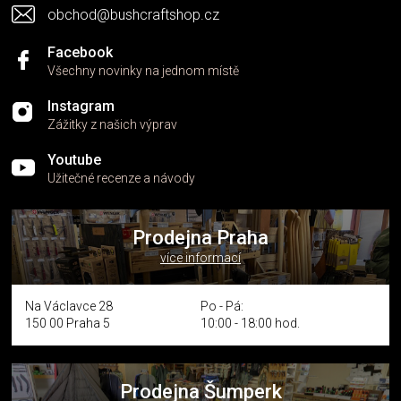
s
obchod@bushcraftshop.cz
u
Facebook
Všechny novinky na jednom místě
Instagram
Zážitky z našich výprav
Youtube
Užitečné recenze a návody
Prodejna Praha
více informací
Na Václavce 28
Po - Pá:
150 00 Praha 5
10:00 - 18:00 hod.
Prodejna Šumperk