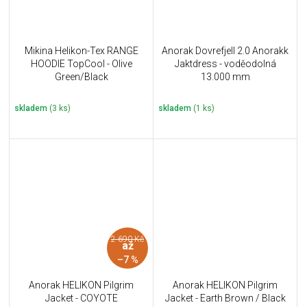
Mikina Helikon-Tex RANGE
Anorak Dovrefjell 2.0 Anorakk
HOODIE TopCool - Olive
Jaktdress - voděodolná
Green/Black
13.000 mm
skladem
(3 ks)
skladem
(1 ks)
2 690 Kč
až
–7 %
Anorak HELIKON Pilgrim
Anorak HELIKON Pilgrim
Jacket - COYOTE
Jacket - Earth Brown / Black