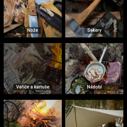
Nože
Sekery
Vařiče a kartuše
Nádobí