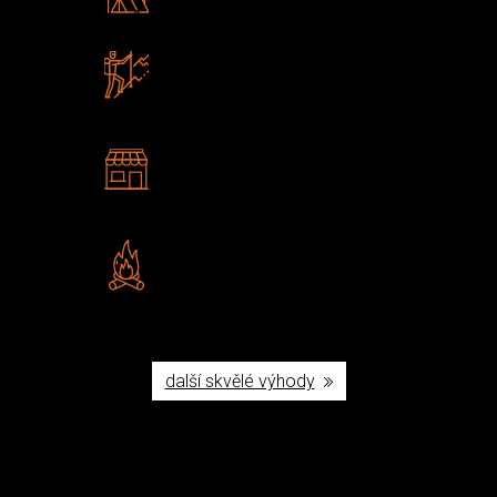
Poradíme vám s výběrem
Zboží sami testujeme
U nás nekoupíte „zajíce v pytli“
2 kamenné prodejny
Navštivte nás v Praze a
Šumperku
Vlastní značka JuBö
Poctivá ruční výroba v ČR
další skvělé výhody
Užijte si to v přírodě
Vybavení, na které spoléháte nejčastěji