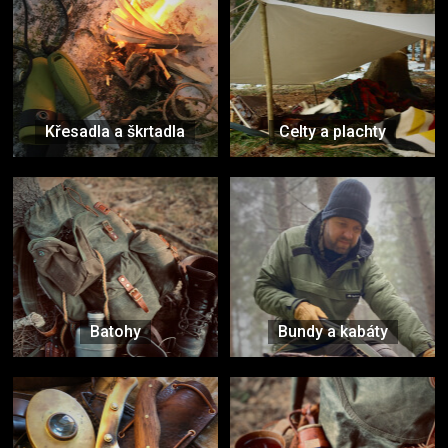
Křesadla a škrtadla
Celty a plachty
Batohy
Bundy a kabáty