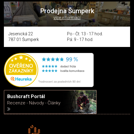
Prodejna Šumperk
více informací
Jesenická 22
Po - Čt: 13 - 17 hod.
787 01 Šumperk
Pá: 9 - 17 hod.
Bushcraft Portál
Recenze - Návody - Články
Rádi předáváme zkušenosti