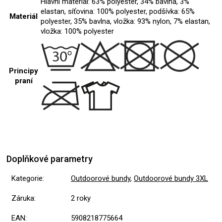
Hlavní materiál: 63% polyester, 34% bavlna, 3%
elastan, síťovina: 100% polyester, podšívka: 65%
Materiál
polyester, 35% bavlna, vložka: 93% nylon, 7% elastan,
vložka: 100% polyester
Principy
praní
Doplňkové parametry
Kategorie
:
Outdoorové bundy
,
Outdoorové bundy 3XL
Záruka
:
2 roky
EAN
:
5908218775664