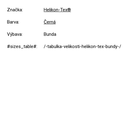
Značka
:
Helikon-Tex®
Barva
:
Černá
Výbava
:
Bunda
#sizes_table#
:
/-tabulka-velikosti-helikon-tex-bundy-/
5,0
Průměrné
1 hodnocení
hodnocení
produktu
je
5
1x
5,0
z
4
0x
5
hvězdiček.
3
0x
2
0x