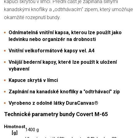
kapucí skrytou v límci. Přední část je zapínána silnými
kanadskými knoflíky a „odtrhávacím“ zipem, který umožňuje
okamžité rozepnutí bundy.
Odnímatelná vnitřní kapsa, kterou lze použít jako
ledvinku nebo organizér na drobnosti
Vnitřní velkoformátové kapsy vel. A4
Vnější bederní kapsy, které lze použít k uložení
vybavení
Kapuce skrytá v límci
Zapínání na kanadské knoflíky a "odtrhávací" zip
Vyrobeno z odolné látky DuraCanvas®
Technické parametry bundy Covert M-65
Hmotnost
1400 g
[g]