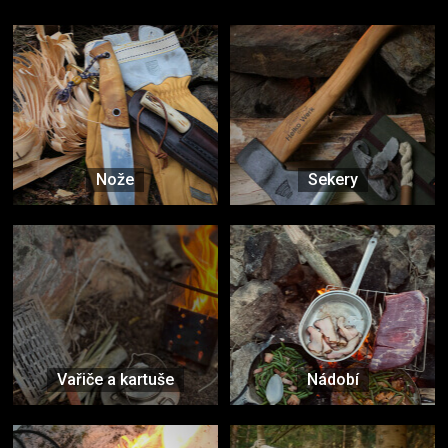
Nože
Sekery
Vařiče a kartuše
Nádobí