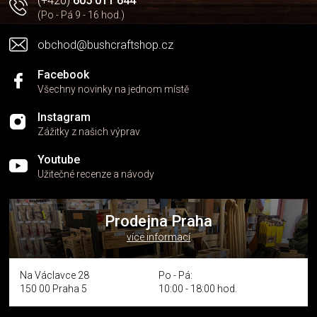
(+420)
605 011 644
(Po - Pá 9 - 16 hod.)
obchod@bushcraftshop.cz
Facebook
Všechny novinky na jednom místě
Instagram
Zážitky z našich výprav
Youtube
Užitečné recenze a návody
Prodejna Praha
více informací
Na Václavce 28
Po - Pá:
150 00 Praha 5
10:00 - 18:00 hod.