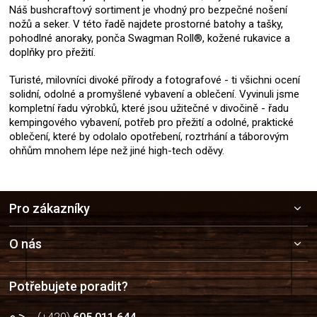
Náš bushcraftový sortiment je vhodný pro bezpečné nošení
nožů a seker. V této řadě najdete prostorné batohy a tašky,
pohodlné anoraky, ponča Swagman Roll®, kožené rukavice a
doplňky pro přežití.
Turisté, milovníci divoké přírody a fotografové - ti všichni ocení
solidní, odolné a promyšlené vybavení a oblečení. Vyvinuli jsme
kompletní řadu výrobků, které jsou užitečné v divočině - řadu
kempingového vybavení, potřeb pro přežití a odolné, praktické
oblečení, které by odolalo opotřebení, roztrhání a táborovým
ohňům mnohem lépe než jiné high-tech oděvy.
Z
Pro zákazníky
á
p
a
O nás
t
í
Potřebujete poradit?