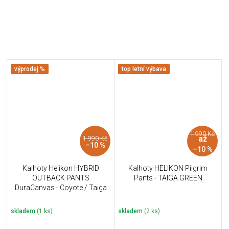
výprodej %
top letní výbava
1 990 Kč
až
1 990 Kč
–10 %
–10 %
Kalhoty Helikon HYBRID
Kalhoty HELIKON Pilgrim
OUTBACK PANTS
Pants - TAIGA GREEN
DuraCanvas - Coyote / Taiga
Green A
skladem
(1 ks)
skladem
(2 ks)