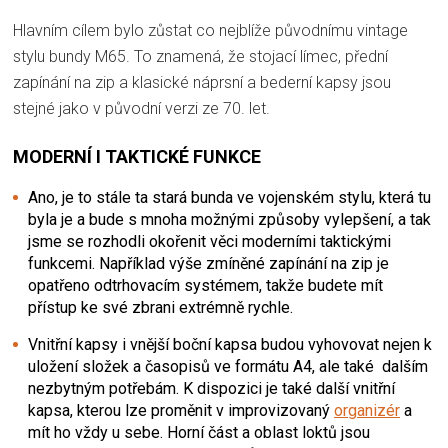
Hlavním cílem bylo zůstat co nejblíže původnímu vintage
stylu bundy M65. To znamená, že stojací límec, přední
zapínání na zip a klasické náprsní a bederní kapsy jsou
stejné jako v původní verzi ze 70. let.
MODERNÍ I TAKTICKÉ FUNKCE
Ano, je to stále ta stará bunda ve vojenském stylu, která tu
byla je a bude s mnoha možnými způsoby vylepšení, a tak
jsme se rozhodli okořenit věci moderními taktickými
funkcemi. Například výše zmíněné zapínání na zip je
opatřeno odtrhovacím systémem, takže budete mít
přístup ke své zbrani extrémně rychle.
Vnitřní kapsy i vnější boční kapsa budou vyhovovat nejen k
uložení složek a časopisů ve formátu A4, ale také dalším
nezbytným potřebám. K dispozici je také další vnitřní
kapsa, kterou lze proměnit v improvizovaný
organizér
a
mít ho vždy u sebe. Horní část a oblast loktů jsou