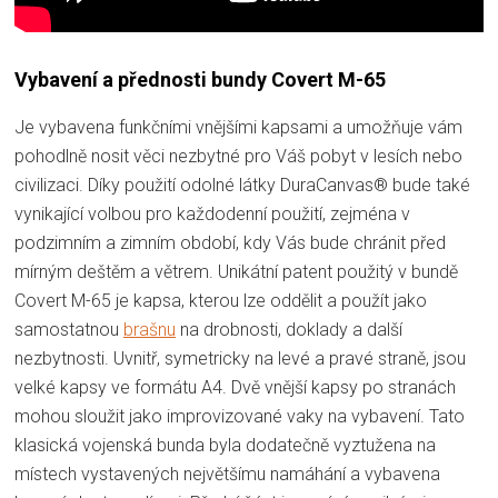
Vybavení a přednosti bundy Covert M-65
Je vybavena funkčními vnějšími kapsami a umožňuje vám
pohodlně nosit věci nezbytné pro Váš pobyt v lesích nebo
civilizaci. Díky použití odolné látky DuraCanvas® bude také
vynikající volbou pro každodenní použití, zejména v
podzimním a zimním období, kdy Vás bude chránit před
mírným deštěm a větrem. Unikátní patent použitý v bundě
Covert M-65 je kapsa, kterou lze oddělit a použít jako
samostatnou
brašnu
na drobnosti, doklady a další
nezbytnosti. Uvnitř, symetricky na levé a pravé straně, jsou
velké kapsy ve formátu A4. Dvě vnější kapsy po stranách
mohou sloužit jako improvizované vaky na vybavení. Tato
klasická vojenská bunda byla dodatečně vyztužena na
místech vystavených největšímu namáhání a vybavena