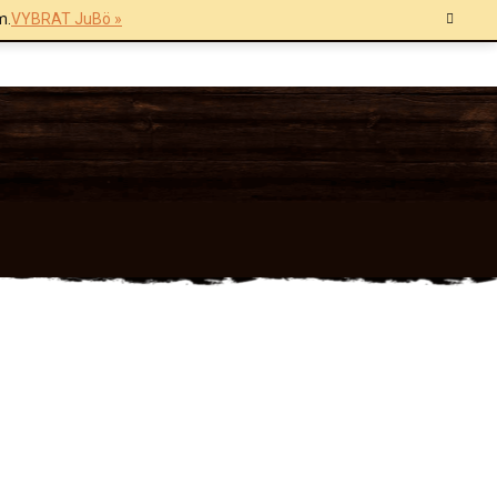
m.
VYBRAT JuBö »