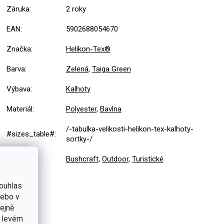
Záruka
:
2 roky
EAN
:
5902688054670
Značka
:
Helikon-Tex®
Barva
:
Zelená
,
Taiga Green
Výbava
:
Kalhoty
Materiál
:
Polyester
,
Bavlna
/-tabulka-velikosti-helikon-tex-kalhoty-
#sizes_table#
:
sortky-/
Použití
:
Bushcraft
,
Outdoor
,
Turistické
ouhlas
nebo v
tejně
v levém