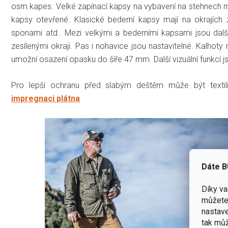
osm kapes. Velké zapínací kapsy na vybavení na stehnech mají v
kapsy otevřené. Klasické bederní kapsy mají na okrajích 
sponami atd.. Mezi velkými a bederními kapsami jsou dalš
zesílenými okraji. Pas i nohavice jsou nastavitelné. Kalhot
umožní osazení opasku do šíře 47 mm. Další vizuální funkcí 
Pro lepší ochranu před slabým deštěm může být texti
impregnaci plátna
Dáte B
Díky v
můžete 
nastave
tak můž