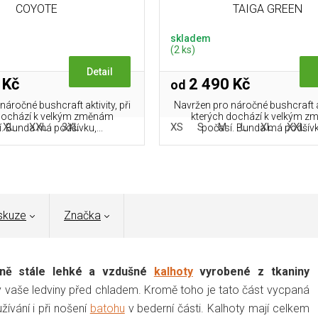
COYOTE
TAIGA GREEN
skladem
(2 ks)
Detail
 Kč
2 490 Kč
od
áročné bushcraft aktivity, při
Navržen pro náročné bushcraft akt
dochází k velkým změnám
kterých dochází k velkým 
XL
XXL
3XL
XS
S
M
L
XL
XXL
. Bunda má podšívku,...
počasí. Bunda má podšívku
skuze
Značka
sně stále lehké a vzdušné
kalhoty
vyrobené z tkaniny
y vaše ledviny před chladem. Kromě toho je tato část vycpaná
ívání i při nošení
batohu
v bederní části. Kalhoty mají celkem