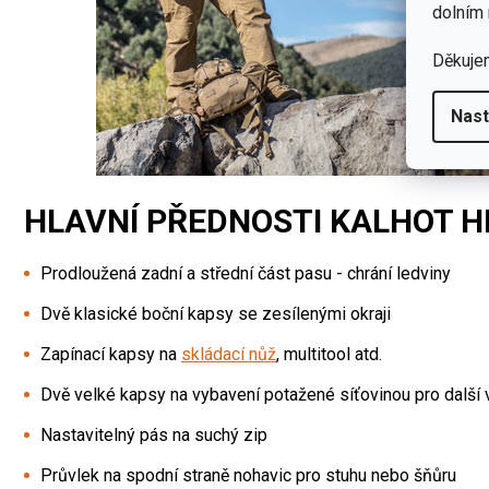
dolním 
Děkuje
Nast
HLAVNÍ PŘEDNOSTI KALHOT H
Prodloužená zadní a střední část pasu - chrání ledviny
Dvě klasické boční kapsy se zesílenými okraji
Zapínací kapsy na
skládací nůž
, multitool atd.
Dvě velké kapsy na vybavení potažené síťovinou pro další v
Nastavitelný pás na suchý zip
Průvlek na spodní straně nohavic pro stuhu nebo šňůru