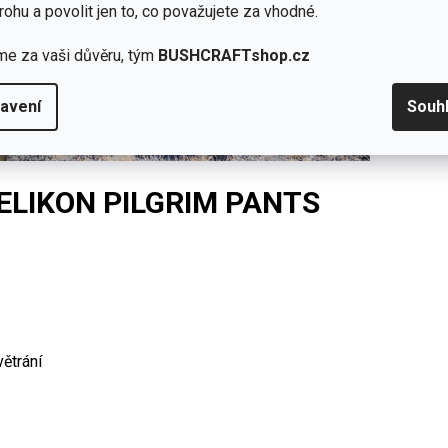
rohu a povolit jen to, co považujete za vhodné.
me za vaši důvěru, tým
BUSHCRAFTshop.cz
avení
Souh
ELIKON PILGRIM PANTS
ětrání