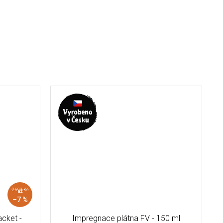
2 690 Kč
až
–7 %
cket -
Impregnace plátna FV - 150 ml