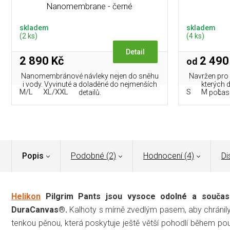
Nanomembrane - černé
skladem
skladem
(2 ks)
(4 ks)
Detail
2 890 Kč
2 490
od
Nanomembránové návleky nejen do sněhu
Navržen pro n
i vody. Vyvinuté a doladěné do nejmenších
kterých 
M/L
XL/XXL
S
M
L
detailů.
počasí
Popis
Podobné (2)
Hodnocení (4)
Di
Helikon
Pilgrim Pants jsou vysoce odolné a souča
DuraCanvas®.
Kalhoty s mírně zvedlým pasem, aby chránil
tenkou pěnou, která poskytuje ještě větší pohodlí během použ