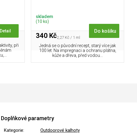
skladem
(10 ks)
Do košíku
Detail
340 Kč
Měrná
2,27 Kč / 1 ml
cena:
ivity, při
Jedná se o původní recept, starý více jak
změnám
100 let. Na impregnaci a ochranu plátna,
,...
kůže a dřeva, před vodou...
Doplňkové parametry
Kategorie
:
Outdoorové kalhoty