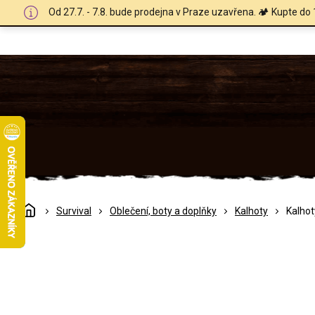
Přejít
Od 27.7. - 7.8. bude prodejna v Praze uzavřena. 🏕️ Kupte do 
na
obsah
Domů
Survival
Oblečení, boty a doplňky
Kalhoty
Kalhot