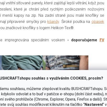
nitřní síťované panely, které zajišťují lepší větrání, když jsou
zesílení, které je chrání před rychlým poškozením nožovými
í menší kapsy na zip. Na zadní straně jsou malé knoflíky se
y mají připravené smyčky pro
kšandy
. Široké poutka na
opasek
jsou značkové knoflíky s logem Helikon-Tex®.
lie impregnována speciálním voskem
- doporučujeme
FV
USHCRAFTshopu souhlas s využíváním COOKIES, prosím?
ašemu souhlasu, můžeme zlepšovat kvalitu BUSHCRAFTshopu.
S
kdykoliv odvolat a to buď v patičce e-shopu (dolní část webu), 
ní svého prohlížeče (Chrome, Explorer, Opera, Firefox a další). S
ete svůj souhlas modifikovat kliknutím na tlačítko "
Nastavení
" 