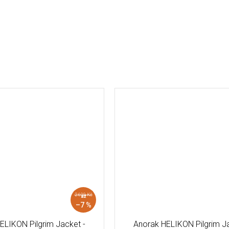
2 690 Kč
až
–7 %
ELIKON Pilgrim Jacket -
Anorak HELIKON Pilgrim Ja