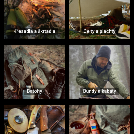
Křesadla a škrtadla
Celty a plachty
Batohy
Bundy a kabáty