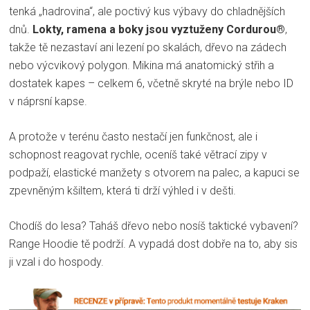
tenká „hadrovina“, ale poctivý kus výbavy do chladnějších
dnů.
Lokty, ramena a boky jsou vyztuženy Cordurou®
,
takže tě nezastaví ani lezení po skalách, dřevo na zádech
nebo výcvikový polygon. Mikina má anatomický střih a
dostatek kapes – celkem 6, včetně skryté na brýle nebo ID
v náprsní kapse.
A protože v terénu často nestačí jen funkčnost, ale i
schopnost reagovat rychle, oceníš také větrací zipy v
podpaží, elastické manžety s otvorem na palec, a kapuci se
zpevněným kšiltem, která ti drží výhled i v dešti.
Chodíš do lesa? Taháš dřevo nebo nosíš taktické vybavení?
Range Hoodie tě podrží. A vypadá dost dobře na to, aby sis
ji vzal i do hospody.