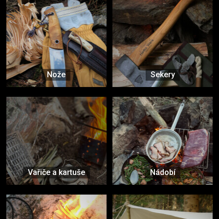
Nože
Sekery
Vařiče a kartuše
Nádobí