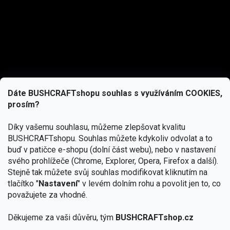
Dáte BUSHCRAFTshopu souhlas s využíváním COOKIES,
prosím?
Díky vašemu souhlasu, můžeme zlepšovat kvalitu
BUSHCRAFTshopu.
Souhlas můžete kdykoliv odvolat a to
buď v patičce e-shopu (dolní část webu), nebo v nastavení
svého prohlížeče (Chrome, Explorer, Opera, Firefox a další).
Stejně tak můžete svůj souhlas modifikovat kliknutím na
tlačítko "
Nastavení
" v levém dolním rohu a povolit jen to, co
Přihlásit se
považujete za vhodné.
Vložením e-mailu souhlasíte s
podmínkami ochrany osobních údajů
Děkujeme za vaši důvěru, tým
BUSHCRAFTshop.cz