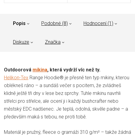
Popis
Podobné (8)
Hodnocení (1)
Diskuze
Značka
Outdoorová
mikina
, která vydrží víc než ty.
Helikon-Tex
Range Hoodie® je přesně ten typ mikiny, kterou
oblékneš ráno – a sundáš večer s pocitem, že zvládneš
klidně ještě tři dny v lese bez sprchy. Tuhle mikinu navrhli
střelci pro střelce, ale ocení ji i každý bushcrafter nebo
městský EDC nadšenec. Je teplá, odolná, skvěle padne – a
především maká s tebou, ne proti tobě.
Materiál je pružný, fleece o gramáži 310 g/m² – takže žádná