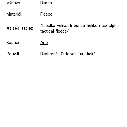
Výbava
:
Bunda
Materiál
:
Fleece
/tabulka-velikosti-bunda-helikon-tex-alpha-
#sizes_table#
:
tactical-fleece/
Kapuce
:
Ano
Použití
:
Bushcraft
,
Outdoor
,
Turistické
5,0
Průměrné
1 hodnocení
hodnocení
produktu
je
5
1x
5,0
z
4
0x
5
hvězdiček.