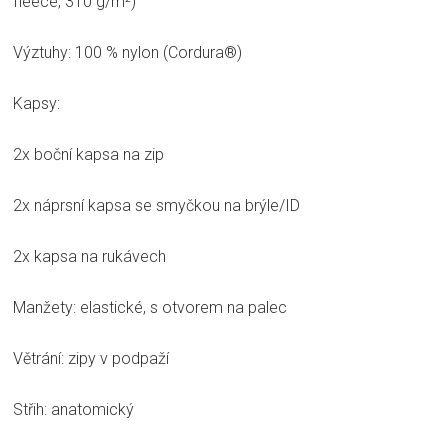
fleece, 310 g/m²)
Výztuhy: 100 % nylon (Cordura®)
Kapsy:
2x boční kapsa na zip
2x náprsní kapsa se smyčkou na brýle/ID
2x kapsa na rukávech
Manžety: elastické, s otvorem na palec
Větrání: zipy v podpaží
Střih: anatomický