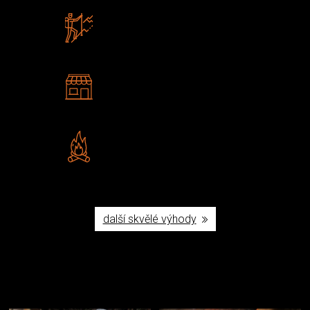
Zboží sami testujeme
U nás nekoupíte „zajíce v pytli“
2 kamenné prodejny
Navštivte nás v Praze a
Šumperku
Vlastní značka JuBö
Poctivá ruční výroba v ČR
další skvělé výhody
Užijte si to v přírodě
Vybavení, na které spoléháte nejčastěji