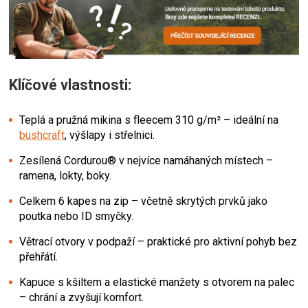
Klíčové vlastnosti:
Teplá a pružná mikina s fleecem 310 g/m² – ideální na
bushcraft
, výšlapy i střelnici.
Zesílená Cordurou® v nejvíce namáhaných místech –
ramena, lokty, boky.
Celkem 6 kapes na zip – včetně skrytých prvků jako
poutka nebo ID smyčky.
Větrací otvory v podpaží – praktické pro aktivní pohyb bez
přehřátí.
Kapuce s kšiltem a elastické manžety s otvorem na palec
– chrání a zvyšují komfort.