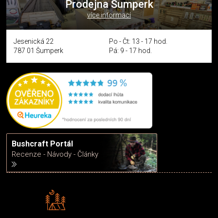
Prodejna Šumperk
více informací
Jesenická 22
Po - Čt: 13 - 17 hod.
787 01 Šumperk
Pá: 9 - 17 hod.
Bushcraft Portál
Recenze - Návody - Články
Rádi předáváme zkušenosti
Poradíme vám s výběrem