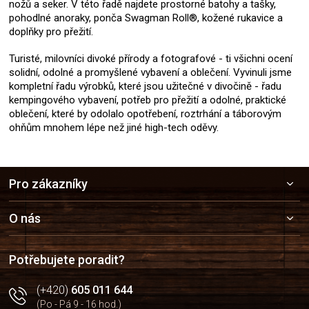
nožů a seker. V této řadě najdete prostorné batohy a tašky,
pohodlné anoraky, ponča Swagman Roll®, kožené rukavice a
doplňky pro přežití.
Turisté, milovníci divoké přírody a fotografové - ti všichni ocení
solidní, odolné a promyšlené vybavení a oblečení. Vyvinuli jsme
kompletní řadu výrobků, které jsou užitečné v divočině - řadu
kempingového vybavení, potřeb pro přežití a odolné, praktické
oblečení, které by odolalo opotřebení, roztrhání a táborovým
ohňům mnohem lépe než jiné high-tech oděvy.
Z
Pro zákazníky
á
p
a
O nás
t
í
Potřebujete poradit?
(+420)
605 011 644
(Po - Pá 9 - 16 hod.)