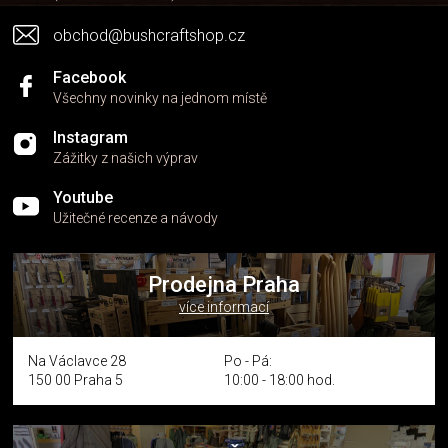
obchod@bushcraftshop.cz
Facebook
Všechny novinky na jednom místě
Instagram
Zážitky z našich výprav
Youtube
Užitečné recenze a návody
Prodejna Praha
více informací
Na Václavce 28
Po - Pá:
150 00 Praha 5
10:00 - 18:00 hod.