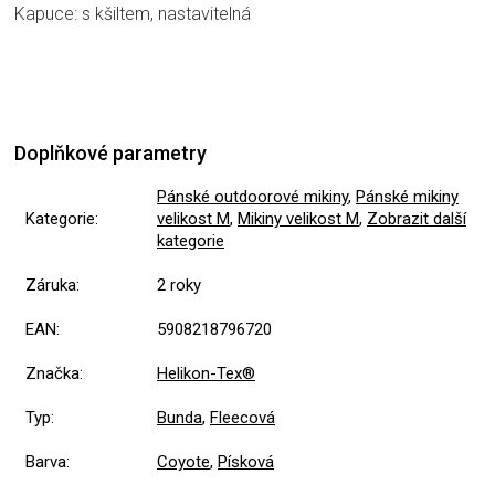
Kapuce: s kšiltem, nastavitelná
Doplňkové parametry
Pánské outdoorové mikiny
,
Pánské mikiny
Kategorie
:
velikost M
,
Mikiny velikost M
,
Zobrazit další
kategorie
Záruka
:
2 roky
EAN
:
5908218796720
Značka
:
Helikon-Tex®
Typ
:
Bunda
,
Fleecová
Barva
:
Coyote
,
Písková