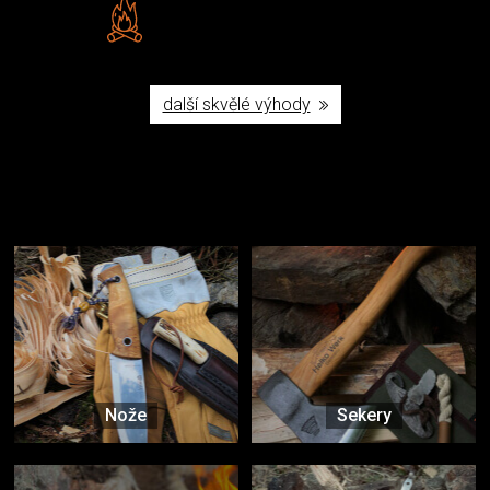
Vlastní značka JuBö
Poctivá ruční výroba v ČR
další skvělé výhody
Užijte si to v přírodě
Vybavení, na které spoléháte nejčastěji
Nože
Sekery