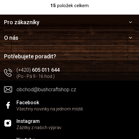
15
položek celkem
O
v
Z
l
Pro zákazníky
á
á
p
d
a
a
O nás
c
t
í
í
p
Potřebujete poradit?
r
v
(+420)
605 011 644
k
(Po - Pá 9 - 16 hod.)
y
v
obchod@bushcraftshop.cz
ý
p
i
Facebook
s
Všechny novinky na jednom místě
u
Instagram
Zážitky z našich výprav