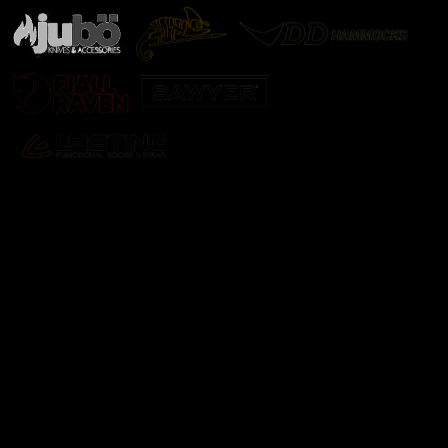
Odebírat newsletter
Vložte svůj e-mail a my vám budeme zasílat informace o
nových produktech na našem e-shopu.
E-mail
Vložením e-mailu souhlasíte s
podmínkami ochrany