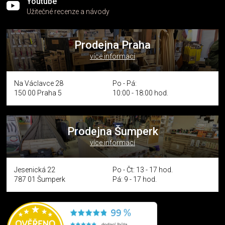
Youtube
Užitečné recenze a návody
Prodejna Praha
více informací
Na Václavce 28
Po - Pá:
150 00 Praha 5
10:00 - 18:00 hod.
Prodejna Šumperk
více informací
Jesenická 22
Po - Čt: 13 - 17 hod.
787 01 Šumperk
Pá: 9 - 17 hod.