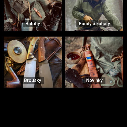
Batohy
Bundy a kabáty
Brousky
Novinky
Značky ověřené samotnou přírodou
další značky