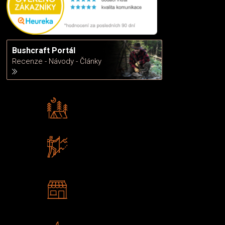
Bushcraft Portál
Recenze - Návody - Články
Rádi předáváme zkušenosti
Poradíme vám s výběrem
Zboží sami testujeme
U nás nekoupíte „zajíce v pytli“
2 kamenné prodejny
Navštivte nás v Praze a
Šumperku