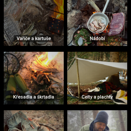
Vařiče a kartuše
Nádobí
Křesadla a škrtadla
Celty a plachty