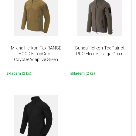
u
i
k
s
t
p
ů
r
o
d
u
Mikina Helikon-Tex RANGE
Bunda Helikon-Tex Patriot
k
HOODIE TopCool -
PRO Fleece - Taiga Green
t
Coyote/Adaptive Green
ů
skladem
(2 ks)
skladem
(2 ks)