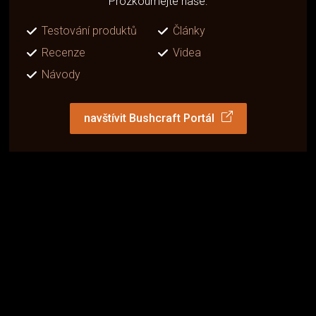
Prozkoumejte naše:
Testování produktů
Články
Recenze
Videa
Návody
navštívit Bushcraft Portál