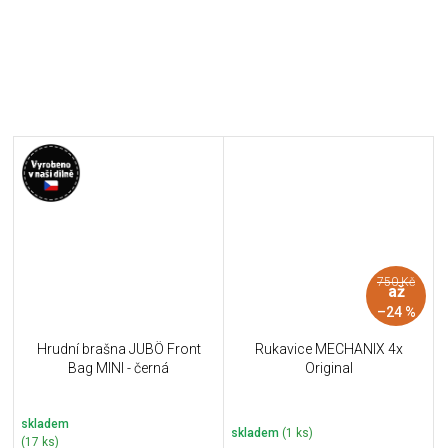
750 Kč
až
–24 %
Hrudní brašna JUBÖ Front
Rukavice MECHANIX 4x
Bag MINI - černá
Original
skladem
skladem
(1 ks)
(17 ks)