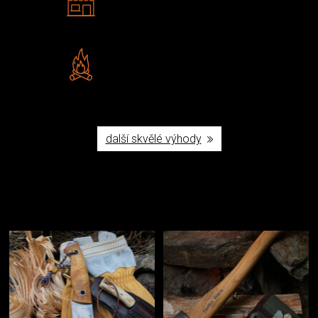
Navštivte nás v Praze a
Šumperku
Vlastní značka JuBö
Poctivá ruční výroba v ČR
další skvělé výhody
Užijte si to v přírodě
Vybavení, na které spoléháte nejčastěji