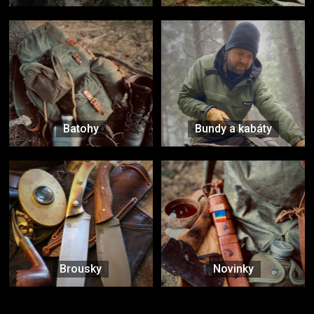
Batohy
Bundy a kabáty
Brousky
Novinky