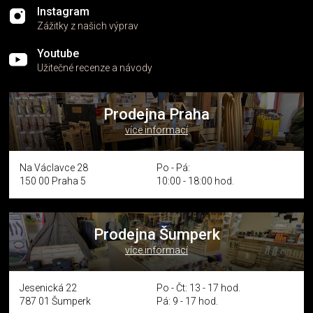
Instagram
Zážitky z našich výprav
Youtube
Užitečné recenze a návody
Prodejna Praha
více informací
Na Václavce 28
Po - Pá:
150 00 Praha 5
10:00 - 18:00 hod.
Prodejna Šumperk
více informací
Jesenická 22
Po - Čt: 13 - 17 hod.
787 01 Šumperk
Pá: 9 - 17 hod.