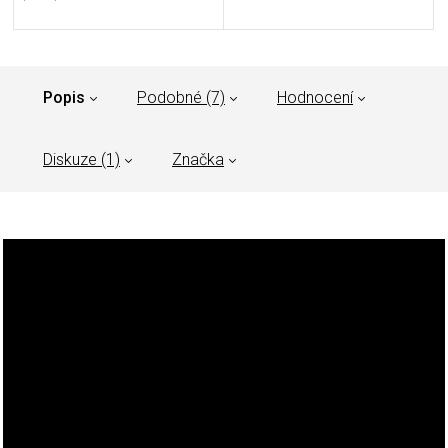
Popis
Podobné (7)
Hodnocení
Diskuze (1)
Značka
Legendární Patriot Jacket dostal novou verzi! Po
letech se oblíbená
bunda
dočkala update - modernější,
chytřejší a s lepším designem.
Po letech dobré služby jsme naši osvědčenou bundu opepřili
modernějším, chytřejším designem. První verze byla hit, ale
teď byl čas posunout tuhle klasiku na novou úroveň. Patriot
Jacket Mk2 přichází s novým materiálem Hybrid Fleece