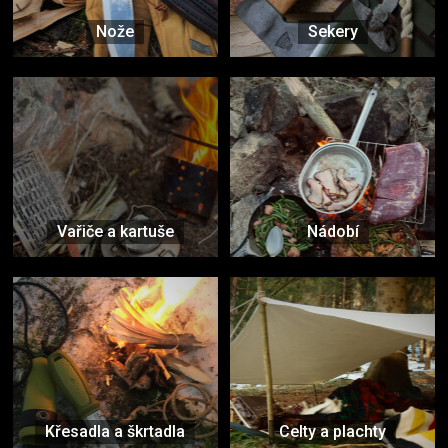
Nože
Sekery
Vařiče a kartuše
Nádobí
Křesadla a škrtadla
Celty a plachty