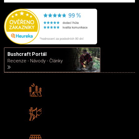
Bushcraft Portál
Recenze - Návody - Články
Rádi předáváme zkušenosti
Poradíme vám s výběrem
Zboží sami testujeme
U nás nekoupíte „zajíce v pytli“
2 kamenné prodejny