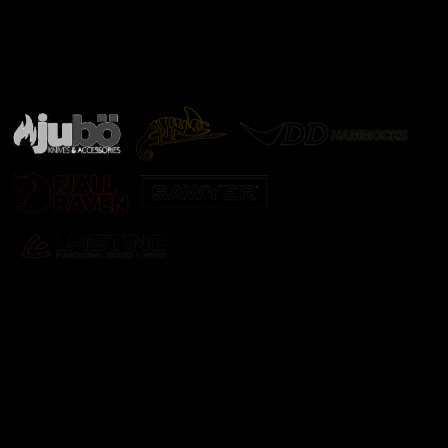
Značky ověřené samotnou přírodou
další značky
Odebírat newsletter
Vložte svůj e-mail a my vám budeme zasílat informace o
nových produktech na našem e-shopu.