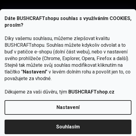
Dáte BUSHCRAFTshopu souhlas s využíváním COOKIES,
prosím?
Díky vašemu souhlasu, můžeme zlepšovat kvalitu
BUSHCRAFTshopu.
Souhlas můžete kdykoliv odvolat a to
buď v patičce e-shopu (dolní část webu), nebo v nastavení
svého prohlížeče (Chrome, Explorer, Opera, Firefox a další).
Stejně tak můžete svůj souhlas modifikovat kliknutím na
tlačítko "
Nastavení
" v levém dolním rohu a povolit jen to, co
Přihlásit se
považujete za vhodné.
Vložením e-mailu souhlasíte s
podmínkami ochrany osobních údajů
Děkujeme za vaši důvěru, tým
BUSHCRAFTshop.cz
Nastavení
Od 27.7. - 7.8. bude prodejna v Praze uzavřena.
Copyright 2026
BUSHCRAFTshop.cz
. Všechna práva
🏕️ Kupte do 12. 8. jakýkoliv produkt JuBö a
vyhrazena.
Upravit nastavení cookies
zapojte se do slosování o kurz s
Souhlasím
Krakenem.
VYBRAT JuBö »
Vytvořil Shoptet