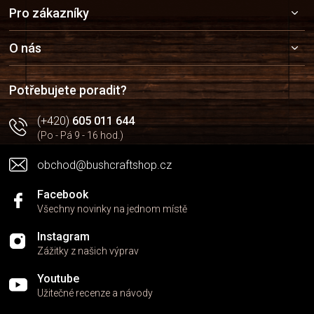
Z
Pro zákazníky
á
p
a
O nás
t
í
Potřebujete poradit?
(+420)
605 011 644
(Po - Pá 9 - 16 hod.)
obchod@bushcraftshop.cz
Facebook
Všechny novinky na jednom místě
Instagram
Zážitky z našich výprav
Youtube
Užitečné recenze a návody