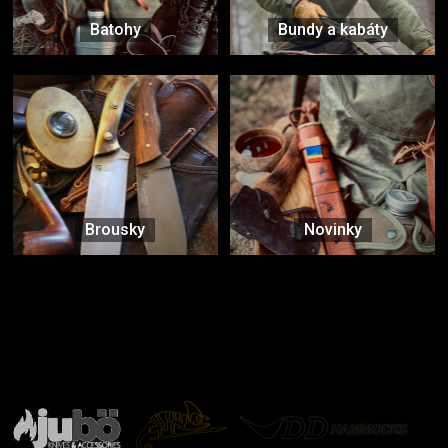
Batohy
Bundy a kabáty
Brousky
Novinky
Značky ověřené samotnou přírodou
další značky