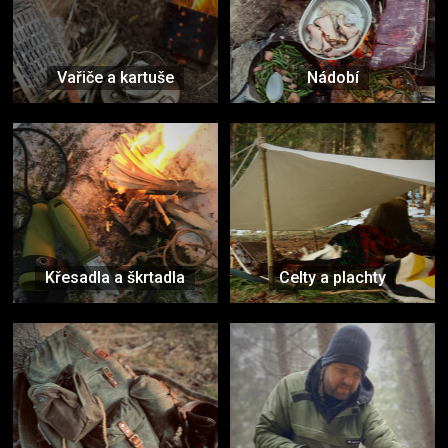
Vařiče a kartuše
Nádobí
Křesadla a škrtadla
Celty a plachty