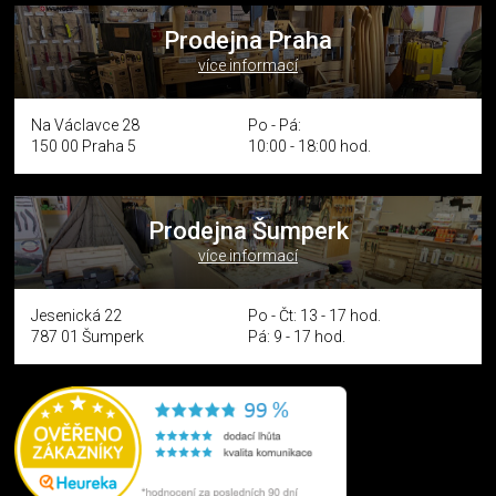
Prodejna Praha
více informací
Na Václavce 28
Po - Pá:
150 00 Praha 5
10:00 - 18:00 hod.
Prodejna Šumperk
více informací
Jesenická 22
Po - Čt: 13 - 17 hod.
787 01 Šumperk
Pá: 9 - 17 hod.