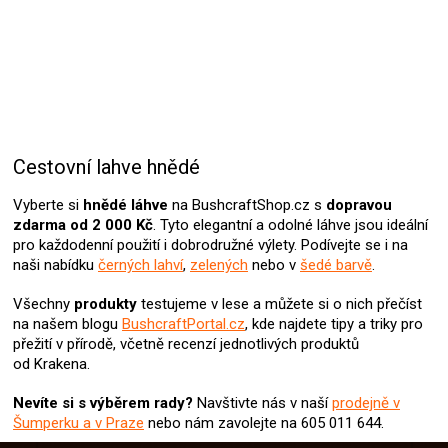
Cestovní lahve hnědé
Vyberte si
hnědé
láhve
na BushcraftShop.cz s
dopravou
zdarma od 2 000 Kč
. Tyto elegantní a odolné láhve jsou ideální
pro každodenní použití i dobrodružné výlety. Podívejte se i na
naši nabídku
černých lahví
,
zelených
nebo v
šedé barvě
.
Všechny
produkty
testujeme v lese a můžete si o nich přečíst
na našem blogu
BushcraftPortal.cz
, kde najdete tipy a triky pro
přežití v přírodě, včetně recenzí jednotlivých produktů
od Krakena.
Nevíte si s výběrem rady?
Navštivte nás v naší
prodejně v
Šumperku a v Praze
nebo nám zavolejte na 605 011 644.