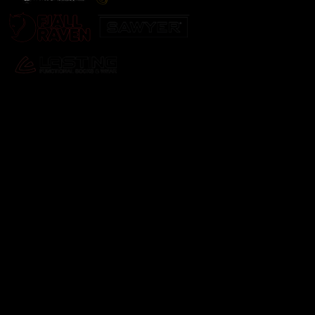
Odebírat newsletter
Vložte svůj e-mail a my vám budeme zasílat informace o
nových produktech na našem e-shopu.
E-mail
Vložením e-mailu souhlasíte s
podmínkami ochrany
osobních údajů