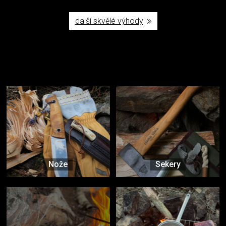
další skvělé výhody
Užijte si to v přírodě
Vybavení, na které spoléháte nejčastěji
Nože
Sekery