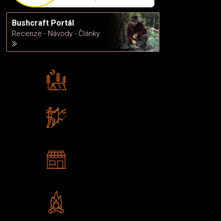
Bushcraft Portál
Recenze - Návody - Články
Rádi předáváme zkušenosti
Poradíme vám s výběrem
Zboží sami testujeme
U nás nekoupíte „zajíce v pytli“
2 kamenné prodejny
Navštivte nás v Praze a
Šumperku
Vlastní značka JuBö
Poctivá ruční výroba v ČR