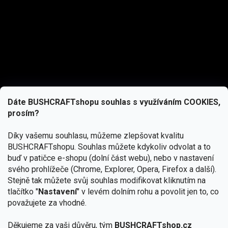
Dáte BUSHCRAFTshopu souhlas s využíváním COOKIES,
prosím?
Díky vašemu souhlasu, můžeme zlepšovat kvalitu
BUSHCRAFTshopu.
Souhlas můžete kdykoliv odvolat a to
buď v patičce e-shopu (dolní část webu), nebo v nastavení
svého prohlížeče (Chrome, Explorer, Opera, Firefox a další).
Stejně tak můžete svůj souhlas modifikovat kliknutím na
tlačítko "
Nastavení
" v levém dolním rohu a povolit jen to, co
Přihlásit se
považujete za vhodné.
Vložením e-mailu souhlasíte s
Děkujeme za vaši důvěru, tým
BUSHCRAFTshop.cz
podmínkami ochrany osobních údajů