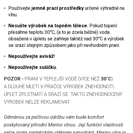
Používejte
jemné prací prostředky
určené výhradně na
vlnu.
Nesušte výrobek na topném tělese.
Pokud topení
přesáhne teplotu 30°C, (a to je zcela běžné) voda
obsažená v úpletu se zahřeje taktéž nad 30°C a výrobek
se srazí stejným způsobem jako při nevhodném praní.
Nepoužívejte aviváž!
Nepoužívejte sušičku.
POZOR -
PRANÍ V TEPLEJŠÍ VODĚ (VÍCE NEŽ
30°C
)
A DLOUHÉ MLETÍ V PRAČCE VÝROBEK ZNEHODNOTÍ,
ÚPLET ZPLSTNATÍ A SRAZÍ SE. TAKTO ZNEHODNOCENÝ
VÝROBEK NELZE REKLAMOVAT.
Odměnou za pečlivou údržbu vám bude komfort
poskytovaný přírodní Merino vlnou. Její funkční vlastnosti
nelze jiným syntetickým vláknem napodobit. Merino vlna je