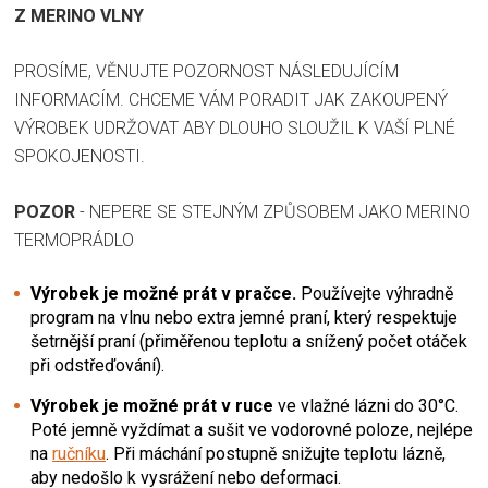
Z MERINO VLNY
PROSÍME, VĚNUJTE POZORNOST NÁSLEDUJÍCÍM
INFORMACÍM. CHCEME VÁM PORADIT JAK ZAKOUPENÝ
VÝROBEK UDRŽOVAT ABY DLOUHO SLOUŽIL K VAŠÍ PLNÉ
SPOKOJENOSTI.
POZOR
- NEPERE SE STEJNÝM ZPŮSOBEM JAKO MERINO
TERMOPRÁDLO
Výrobek je možné prát v pračce.
Používejte výhradně
program na vlnu nebo extra jemné praní, který respektuje
šetrnější praní (přiměřenou teplotu a snížený počet otáček
při odstřeďování).
Výrobek je možné prát v ruce
ve vlažné lázni do 30°C.
Poté jemně vyždímat a sušit ve vodorovné poloze, nejlépe
na
ručníku
. Při máchání postupně snižujte teplotu lázně,
aby nedošlo k vysrážení nebo deformaci.