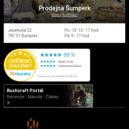
Prodejna Šumperk
více informací
Jesenická 22
Po - Čt: 13 - 17 hod.
787 01 Šumperk
Pá: 9 - 17 hod.
Bushcraft Portál
Recenze - Návody - Články
Rádi předáváme zkušenosti
Poradíme vám s výběrem