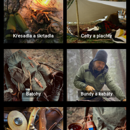
Křesadla a škrtadla
Celty a plachty
Batohy
Bundy a kabáty