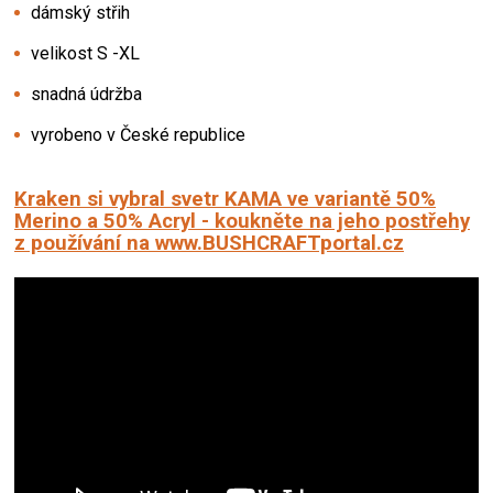
dámský střih
velikost S -XL
snadná údržba
vyrobeno v České republice
Kraken si vybral svetr KAMA ve variantě 50%
Merino a 50% Acryl
- koukněte na jeho postřehy
z používání na www.BUSHCRAFTportal.cz