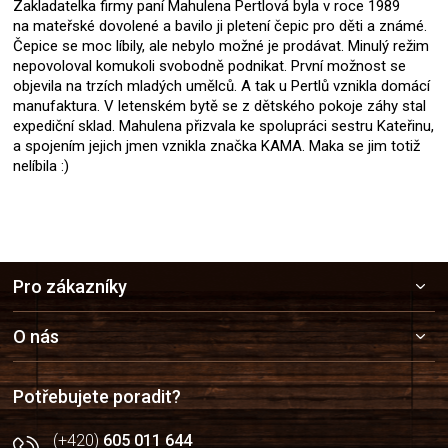
Zakladatelka firmy paní Mahulena Pertlová byla v roce 1989
na mateřské dovolené a bavilo ji pletení čepic pro děti a známé.
Čepice se moc líbily, ale nebylo možné je prodávat. Minulý režim
nepovoloval komukoli svobodně podnikat. První možnost se
objevila na trzích mladých umělců. A tak u Pertlů vznikla domácí
manufaktura. V letenském bytě se z dětského pokoje záhy stal
expediční sklad. Mahulena přizvala ke spolupráci sestru Kateřinu,
a spojením jejich jmen vznikla značka KAMA. Maka se jim totiž
nelíbila :)
Z
Pro zákazníky
á
p
a
O nás
t
í
Potřebujete poradit?
(+420)
605 011 644