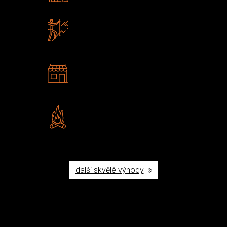
Zboží sami testujeme
U nás nekoupíte „zajíce v pytli“
2 kamenné prodejny
Navštivte nás v Praze a
Šumperku
Vlastní značka JuBö
Poctivá ruční výroba v ČR
další skvělé výhody
Užijte si to v přírodě
Vybavení, na které spoléháte nejčastěji