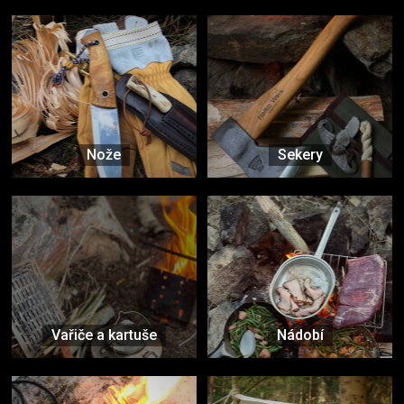
Nože
Sekery
Vařiče a kartuše
Nádobí