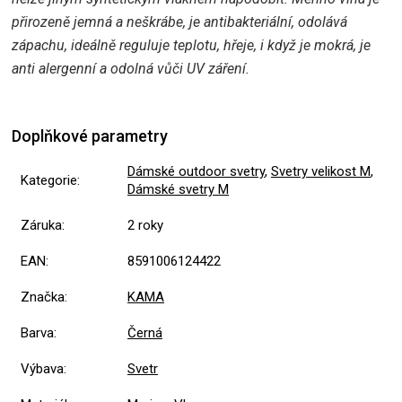
přirozeně jemná a neškrábe, je antibakteriální, odolává
zápachu, ideálně reguluje teplotu, hřeje, i když je mokrá, je
anti alergenní a odolná vůči UV záření.
Doplňkové parametry
Dámské outdoor svetry
,
Svetry velikost M
,
Kategorie
:
Dámské svetry M
Záruka
:
2 roky
EAN
:
8591006124422
Značka
:
KAMA
Barva
:
Černá
Výbava
:
Svetr