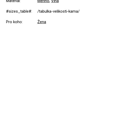
Materiál
:
Merino
,
Vlna
#sizes_table#
:
/tabulka-velikosti-kama/
Pro koho
:
Žena
Přidat hodnocení