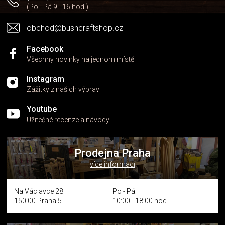
(Po - Pá 9 - 16 hod.)
obchod@bushcraftshop.cz
Facebook
Všechny novinky na jednom místě
Instagram
Zážitky z našich výprav
Youtube
Užitečné recenze a návody
Prodejna Praha
více informací
Na Václavce 28
Po - Pá:
150 00 Praha 5
10:00 - 18:00 hod.