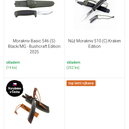
i
k
s
t
p
ů
r
o
d
u
Morakniv Basic 546 (S)
Nůž Morakniv 510 (C) Kraken
k
Black/MG - Bushcraft Edition
Edition
t
2025
ů
skladem
skladem
(19 ks)
(252 ks)
top letní výbava