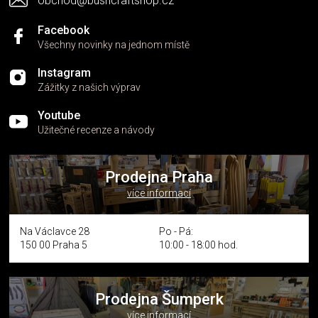
obchod@bushcraftshop.cz
u
Facebook
Všechny novinky na jednom místě
Instagram
Zážitky z našich výprav
Youtube
Užitečné recenze a návody
Prodejna Praha
více informací
Na Václavce 28
Po - Pá:
150 00 Praha 5
10:00 - 18:00 hod.
Prodejna Šumperk
více informací