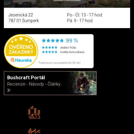
Jesenická 22
Po - Čt: 13 - 17 hod.
787 01 Šumperk
Pá: 9 - 17 hod.
Bushcraft Portál
Recenze - Návody - Články
Rádi předáváme zkušenosti
Poradíme vám s výběrem
Zboží sami testujeme