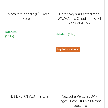
Morakniv Risberg (S) - Deep
Nářaďový nůž Leatherman
Forests
WAVE Alpha Obsidian + Bitkit
Black ZDARMA
skladem
skladem
(3 ks)
(26 ks)
top letní výbava
Nůž BPS KNIVES Finn Lite
Nůž Juha Perttula JSP -
CSH
Finger Guard Puukko 80 mm
+ pouzdro