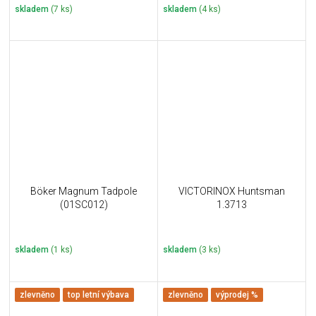
skladem
(7 ks)
skladem
(4 ks)
Böker Magnum Tadpole
VICTORINOX Huntsman
(01SC012)
1.3713
skladem
(1 ks)
skladem
(3 ks)
zlevněno
top letní výbava
zlevněno
výprodej %