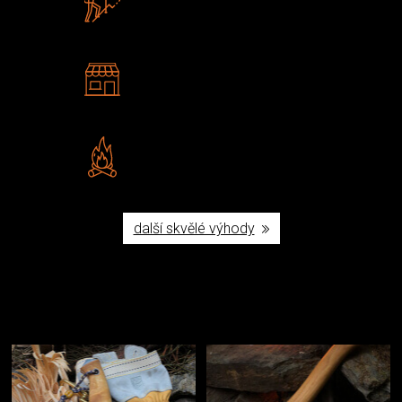
U nás nekoupíte „zajíce v pytli“
2 kamenné prodejny
Navštivte nás v Praze a
Šumperku
Vlastní značka JuBö
Poctivá ruční výroba v ČR
další skvělé výhody
Užijte si to v přírodě
Vybavení, na které spoléháte nejčastěji