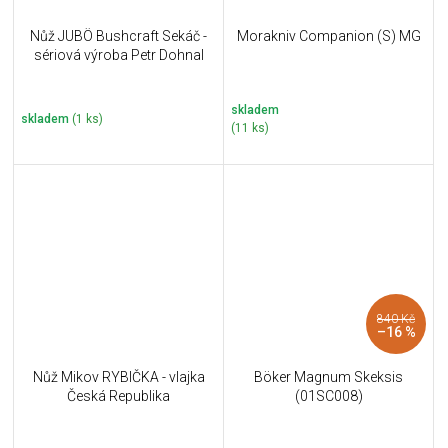
Nůž JUBÖ Bushcraft Sekáč -
Morakniv Companion (S) MG
sériová výroba Petr Dohnal
skladem
skladem
(1 ks)
(11 ks)
840 Kč
–16 %
Nůž Mikov RYBIČKA - vlajka
Böker Magnum Skeksis
Česká Republika
(01SC008)