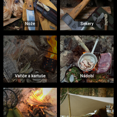
Nože
Sekery
Vařiče a kartuše
Nádobí