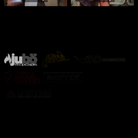
Značky ověřené samotnou přírodou
další značky
Odebírat newsletter