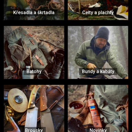
Křesadla a škrtadla
Celty a plachty
Batohy
Bundy a kabáty
Brousky
Novinky