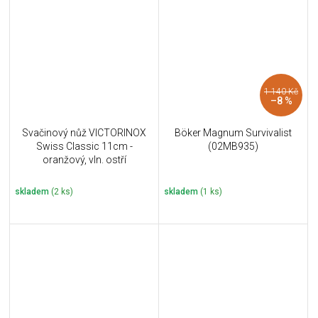
1 140 Kč
–8 %
Svačinový nůž VICTORINOX
Böker Magnum Survivalist
Swiss Classic 11cm -
(02MB935)
oranžový, vln. ostří
skladem
(2 ks)
skladem
(1 ks)