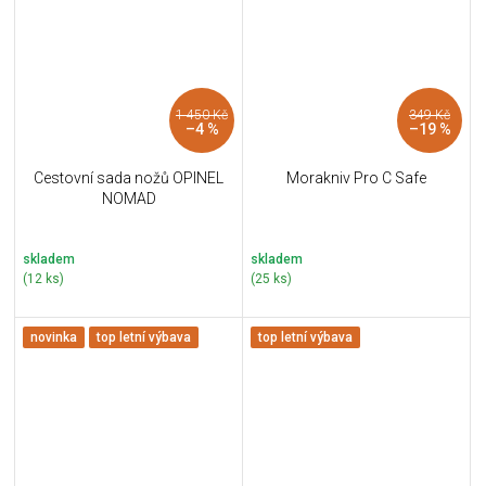
1 450 Kč
349 Kč
–4 %
–19 %
Cestovní sada nožů OPINEL
Morakniv Pro C Safe
NOMAD
skladem
skladem
(12 ks)
(25 ks)
novinka
top letní výbava
top letní výbava