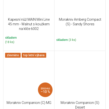
Kapesní nůž MAIN Mini Line
Morakniv Amberg Compact
45 mm - Walnut s koužkem
(S) - Sandy Shores
na klíče 6002
skladem
skladem
(3 ks)
(18 ks)
zlevněno
top letní výbava
390 Kč
–10 %
Morakniv Companion (C) MG
Morakniv Companion (S)
Desert