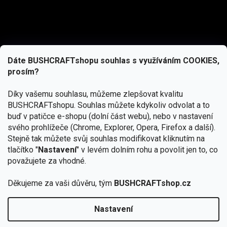
Dáte BUSHCRAFTshopu souhlas s využíváním COOKIES,
prosím?
Díky vašemu souhlasu, můžeme zlepšovat kvalitu
BUSHCRAFTshopu.
Souhlas můžete kdykoliv odvolat a to
buď v patičce e-shopu (dolní část webu), nebo v nastavení
svého prohlížeče (Chrome, Explorer, Opera, Firefox a další).
Stejně tak můžete svůj souhlas modifikovat kliknutím na
tlačítko "
Nastavení
" v levém dolním rohu a povolit jen to, co
Přihlásit se
považujete za vhodné.
Vložením e-mailu souhlasíte s
Děkujeme za vaši důvěru, tým
BUSHCRAFTshop.cz
podmínkami ochrany osobních údajů
Nastavení
Od 27.7. - 7.8. bude prodejna v Praze uzavřena.
Copyright 2026
BUSHCRAFTshop.cz
. Všechna práva
🏕️ Kupte do 12. 8. jakýkoliv produkt JuBö a