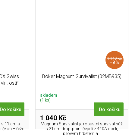
1 140 Kč
–8 %
OX Swiss
Böker Magnum Survivalist (02MB935)
ln. ostří
skladem
(1 ks)
Do košíku
Do košíku
1 040 Kč
ž s 11 cm s
Magnum Survivalist je robustní survival nůž
pičkou – řeže
s 21 cm drop‑point čepelí z 440A oceli,
.
pilovým hřbetem a...