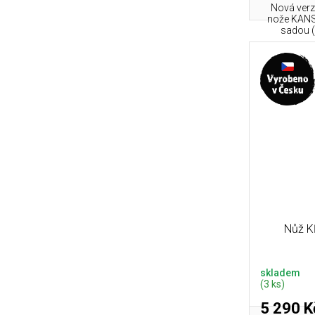
Nová verz
nože KANS
sadou (
Nůž K
skladem
(3 ks)
5 290 K