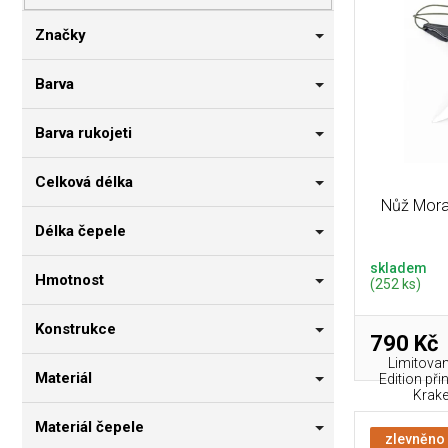
p
i
n
r
s
n
Značky
o
p
í
d
r
p
Barva
u
o
a
k
d
n
Barva rukojeti
t
u
e
ů
k
l
Celková délka
t
Nůž Morak
ů
Délka čepele
skladem
Hmotnost
(252 ks)
Konstrukce
790 Kč
Limitova
Materiál
Edition př
Krake
Materiál čepele
zlevněno