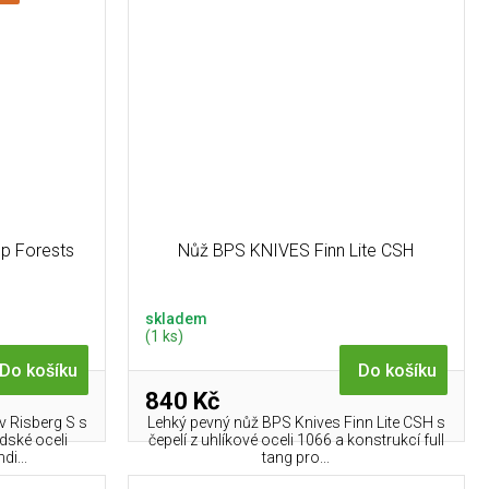
ep Forests
Nůž BPS KNIVES Finn Lite CSH
skladem
(1 ks)
Do košíku
Do košíku
840 Kč
 Risberg S s
Lehký pevný nůž BPS Knives Finn Lite CSH s
dské oceli
čepelí z uhlíkové oceli 1066 a konstrukcí full
di...
tang pro...