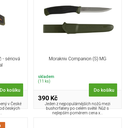
 - sériová
Morakniv Companion (S) MG
al
skladem
(11 ks)
Do košíku
Do košíku
390 Kč
bený v České
Jeden z nejpopulárnějších nožů mezi
 od českých
bushcrfatery po celém světě. Nůž s
..
nejlepším poměrem cena x...
a