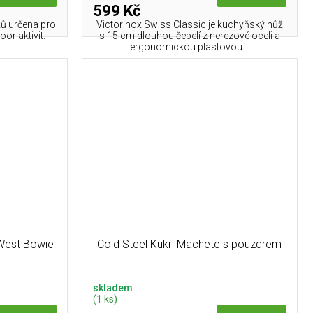
599 Kč
ů určena pro
Victorinox Swiss Classic je kuchyňský nůž
or aktivit.
s 15 cm dlouhou čepelí z nerezové oceli a
..
ergonomickou plastovou...
 West Bowie
Cold Steel Kukri Machete s pouzdrem
skladem
(1 ks)