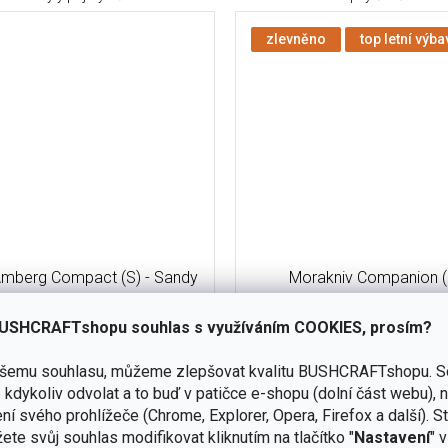
zlevněno
top letní výba
Amberg Compact (S) - Sandy
Morakniv Companion 
Shores
USHCRAFTshopu souhlas s využíváním COOKIES, prosím?
skladem
(73 ks)
ašemu souhlasu, můžeme zlepšovat kvalitu BUSHCRAFTshopu.
S
Do košíku
kdykoliv odvolat a to buď v patičce e-shopu (dolní část webu), 
č
350 Kč
ní svého prohlížeče (Chrome, Explorer, Opera, Firefox a další). S
Amberg S je odolnější outdoor
Jeden z nejpopulárnějších 
ete svůj souhlas modifikovat kliknutím na tlačítko "
Nastavení
" 