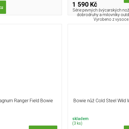
1 590 Kč
ku
Série pevných švýcarských nož
dobrodruhy a milovníky outdo
Vyrobeno z vysoce.
agnum Ranger Field Bowie
Bowie nůž Cold Steel Wild
skladem
(3 ks)