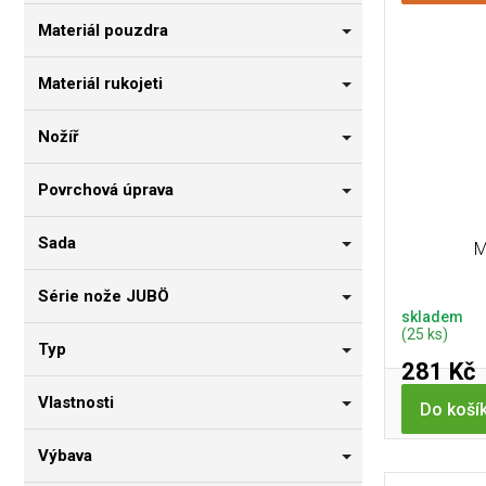
Materiál pouzdra
Materiál rukojeti
Nožíř
Povrchová úprava
Sada
M
Série nože JUBÖ
skladem
(25 ks)
Typ
281 Kč
Vlastnosti
Do koší
Výbava