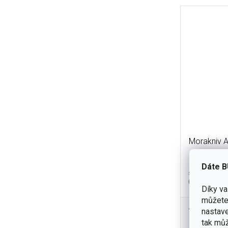
Morakniv 
Dáte B
skladem
(3 ks)
Díky v
můžete 
1 250 K
nastave
Morakniv 
tak můž