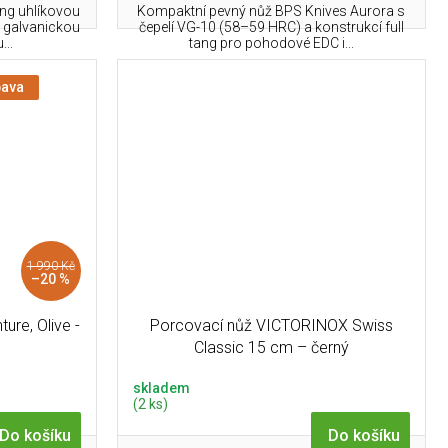
tang uhlíkovou
Kompaktní pevný nůž BPS Knives Aurora s
s galvanickou
čepelí VG-10 (58–59 HRC) a konstrukcí full
..
tang pro pohodové EDC i...
bava
1 990 Kč
–20 %
re, Olive -
Porcovací nůž VICTORINOX Swiss
Classic 15 cm – černý
skladem
(2 ks)
Do košíku
Do košíku