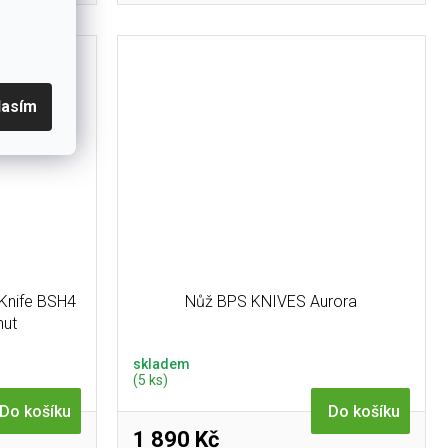
tě. Nůž s
výkon...
lasím
 Knife BSH4
Nůž BPS KNIVES Aurora
nut
skladem
(5 ks)
Do košíku
Do košíku
1 890 Kč