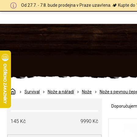
Přejít
Od 27.7. - 7.8. bude prodejna v Praze uzavřena. 🏕️ Kupte do 
na
obsah
Domů
Survival
Nože a nářadí
Nože
Nože s pevnou čepe
Ř
P
a
Doporučuje
o
z
s
e
V
t
145
Kč
9990
Kč
n
ý
r
í
p
a