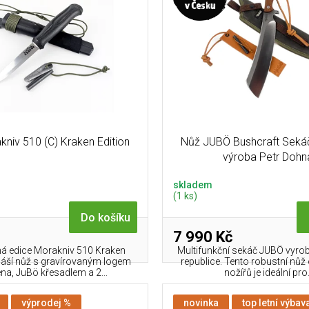
niv 510 (C) Kraken Edition
Nůž JUBÖ Bushcraft Sekáč
výroba Petr Dohn
skladem
(1 ks)
Do košíku
7 990 Kč
ná edice Morakniv 510 Kraken
Multifunkční sekáč JUBÖ vyro
ináší nůž s gravírovaným logem
republice. Tento robustní nůž
na, JuBö křesadlem a 2...
nožířů je ideální pro.
výprodej %
novinka
top letní výbav