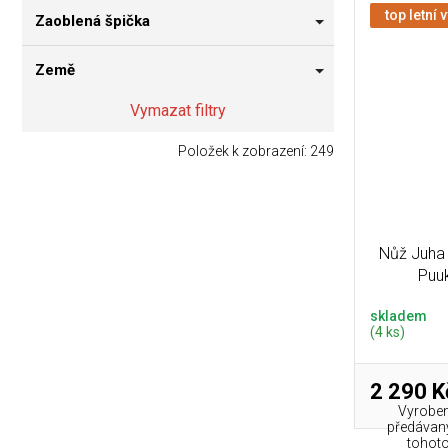
top letní 
Zaoblená špička
Země
Vymazat filtry
Položek k zobrazení:
249
Nůž Juha 
Puu
skladem
(4 ks)
2 290 K
Vyroben
předávaný
tohoto 