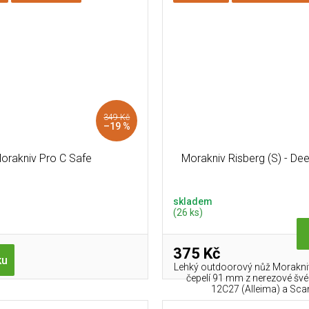
349 Kč
–19 %
orakniv Pro C Safe
Morakniv Risberg (S) - De
skladem
(26 ks)
375 Kč
ku
Lehký outdoorový nůž Morakniv
čepelí 91 mm z nerezové švé
12C27 (Alleima) a Scan