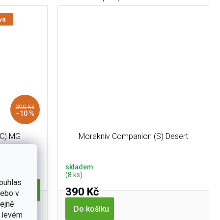
va
390 Kč
–10 %
(C) MG
Morakniv Companion (S) Desert
skladem
(8 ks)
ouhlas
390 Kč
Do košíku
nebo v
tejně
Do košíku
nožů mezi
v levém