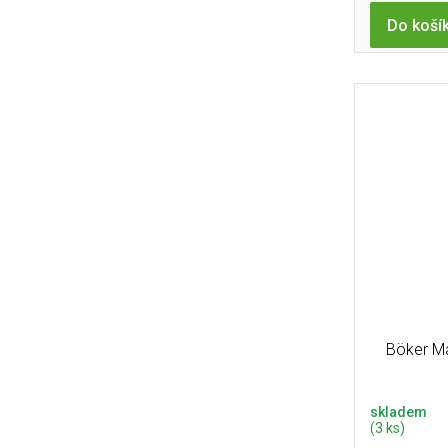
Do koší
Böker M
skladem
(3 ks)