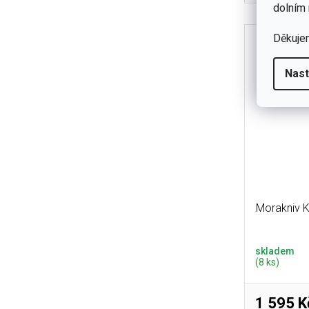
nůž s nere
dolním 
výbr
Děkuje
Nast
Morakniv K
skladem
(8 ks)
1 595 K