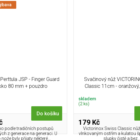
výbava
Perttula JSP - Finger Guard
Svačinový nůž VICTORIN
kko 80 mm + pouzdro
Classic 11cm - oranžový, v
skladem
(2 ks)
Do košíku
č
179 Kč
o podle tradičních postupů
Victorinox Swiss Classic nů
ch z generace na generaci. U
vlnkovaným ostřím a kulatou š
nože byly přijaty některé...
slupky čistě a bez..