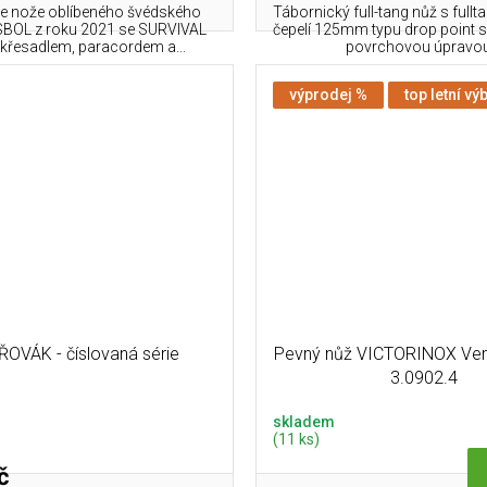
e nože oblíbeného švédského
Tábornický full-tang nůž s full
BOL z roku 2021 se SURVIVAL
čepelí 125mm typu drop point 
křesadlem, paracordem a...
povrchovou úpravou.
výprodej %
top letní vý
ŘOVÁK - číslovaná série
Pevný nůž VICTORINOX Ventu
3.0902.4
skladem
(11 ks)
č