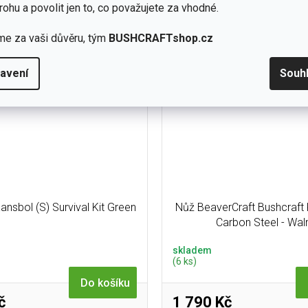
zovou 12C27 (Alleima) a Scandi
bushcrfatery po celém svě
rohu a povolit jen to, co považujete za vhodné.
usem, ideální na dřevo...
nejlepším poměrem cena x 
me za vaši důvěru, tým
BUSHCRAFTshop.cz
avení
Souh
ansbol (S) Survival Kit Green
Nůž BeaverCraft Bushcraft
Carbon Steel - Wal
skladem
(6 ks)
Do košíku
č
1 790 Kč