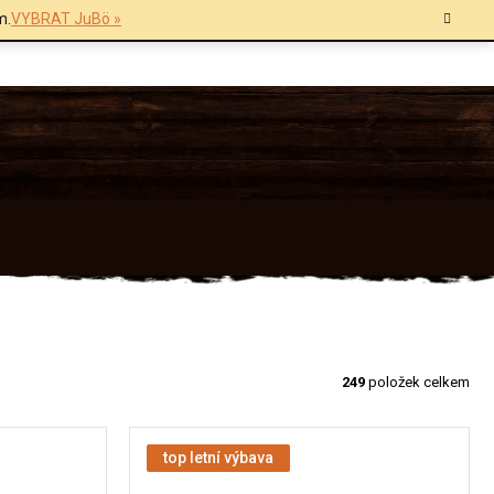
m.
VYBRAT JuBö »
249
položek celkem
top letní výbava