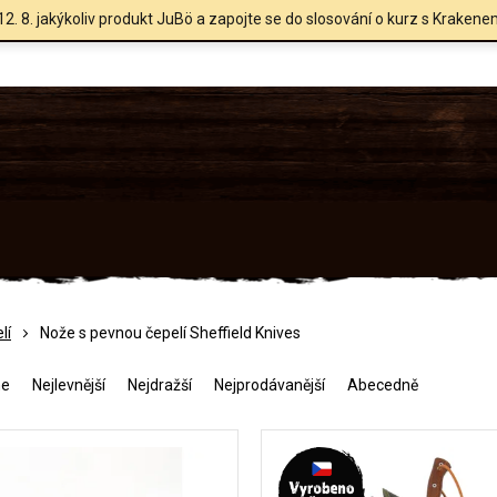
12. 8. jakýkoliv produkt JuBö a zapojte se do slosování o kurz s Krakene
lí
Nože s pevnou čepelí Sheffield Knives
me
Nejlevnější
Nejdražší
Nejprodávanější
Abecedně