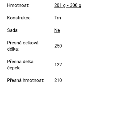
Hmotnost
:
201 g - 300 g
Konstrukce
:
Trn
Sada
:
Ne
Přesná celková
250
délka
:
Přesná délka
122
čepele
:
Přesná hmotnost
:
210