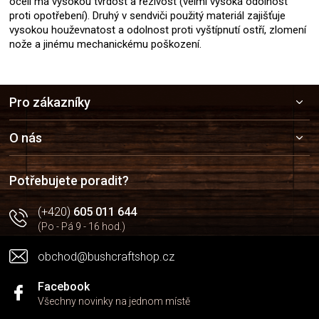
oceli má vysokou tvrdost a řezivost (velmi vysoká odolnost
proti opotřebení). Druhý v sendviči použitý materiál zajišťuje
vysokou houževnatost a odolnost proti vyštípnutí ostří, zlomení
nože a jinému mechanickému poškození.
Z
Pro zákazníky
á
p
a
O nás
t
í
Potřebujete poradit?
(+420)
605 011 644
(Po - Pá 9 - 16 hod.)
obchod@bushcraftshop.cz
Facebook
Všechny novinky na jednom místě