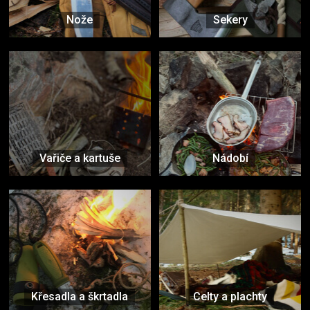
Nože
Sekery
Vařiče a kartuše
Nádobí
Křesadla a škrtadla
Celty a plachty