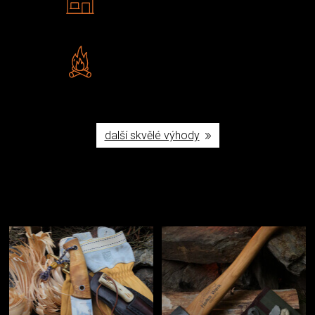
Navštivte nás v Praze a
Šumperku
Vlastní značka JuBö
Poctivá ruční výroba v ČR
další skvělé výhody
Užijte si to v přírodě
Vybavení, na které spoléháte nejčastěji