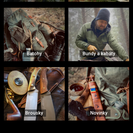
Batohy
Bundy a kabáty
Brousky
Novinky