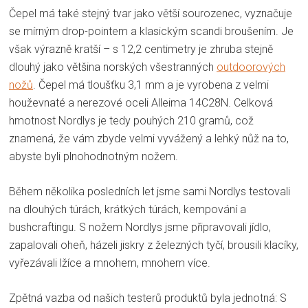
Čepel má také stejný tvar jako větší sourozenec, vyznačuje
se mírným drop-pointem a klasickým scandi broušením. Je
však výrazně kratší – s 12,2 centimetry je zhruba stejně
dlouhý jako většina norských všestranných
outdoorových
nožů
. Čepel má tloušťku 3,1 mm a je vyrobena z velmi
houževnaté a nerezové oceli Alleima 14C28N. Celková
hmotnost Nordlys je tedy pouhých 210 gramů, což
znamená, že vám zbyde velmi vyvážený a lehký nůž na to,
abyste byli plnohodnotným nožem.
Během několika posledních let jsme sami Nordlys testovali
na dlouhých túrách, krátkých túrách, kempování a
bushcraftingu. S nožem Nordlys jsme připravovali jídlo,
zapalovali oheň, házeli jiskry z železných tyčí, brousili klacíky,
vyřezávali lžíce a mnohem, mnohem více.
Zpětná vazba od našich testerů produktů byla jednotná: S