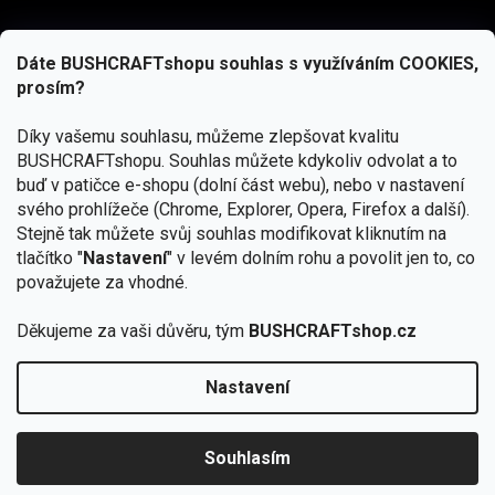
Dáte BUSHCRAFTshopu souhlas s využíváním COOKIES,
prosím?
Díky vašemu souhlasu, můžeme zlepšovat kvalitu
BUSHCRAFTshopu.
Souhlas můžete kdykoliv odvolat a to
buď v patičce e-shopu (dolní část webu), nebo v nastavení
svého prohlížeče (Chrome, Explorer, Opera, Firefox a další).
Stejně tak můžete svůj souhlas modifikovat kliknutím na
tlačítko "
Nastavení
" v levém dolním rohu a povolit jen to, co
Přihlásit se
považujete za vhodné.
Vložením e-mailu souhlasíte s
Děkujeme za vaši důvěru, tým
BUSHCRAFTshop.cz
podmínkami ochrany osobních údajů
Nastavení
Od 27.7. - 7.8. bude prodejna v Praze uzavřena.
Copyright 2026
BUSHCRAFTshop.cz
. Všechna práva
🏕️ Kupte do 12. 8. jakýkoliv produkt JuBö a
vyhrazena.
Upravit nastavení cookies
zapojte se do slosování o kurz s
Souhlasím
Krakenem.
VYBRAT JuBö »
Vytvořil Shoptet