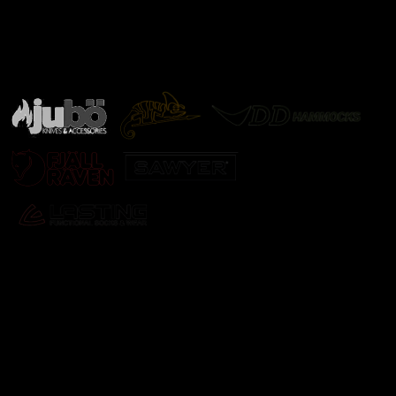
Značky ověřené samotnou přírodou
další značky
Odebírat newsletter
Vložte svůj e-mail a my vám budeme zasílat informace o
nových produktech na našem e-shopu.