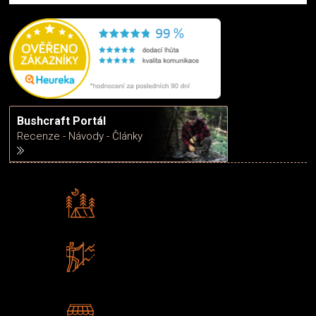
Bushcraft Portál
Recenze - Návody - Články
Rádi předáváme zkušenosti
Poradíme vám s výběrem
Zboží sami testujeme
U nás nekoupíte „zajíce v pytli“
2 kamenné prodejny