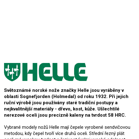
Přidat hodnocení
Světoznámé norské nože značky Helle jsou vyráběny v
oblasti Sognefjorden (Holmedal) od roku 1932. Při jejich
ruční výrobě jsou používány staré tradiční postupy a
nejkvalitnější materiály - dřevo, kost, kůže. Ušlechtilé
nerezové oceli jsou precizně kaleny na tvrdost 58 HRC.
Vybrané modely nožů Helle mají čepele vyrobené sendvičovou
metodou, kdy čepel tvoří více druhů oceli. Střední řezný plát