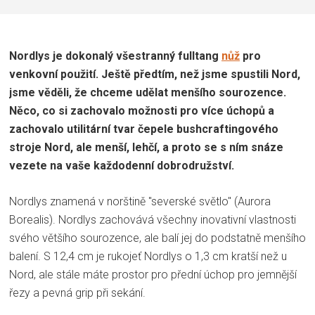
Nordlys je dokonalý všestranný fulltang
nůž
pro
venkovní použití. Ještě předtím, než jsme spustili Nord,
jsme věděli, že chceme udělat menšího sourozence.
Něco, co si zachovalo možnosti pro více úchopů a
zachovalo utilitární tvar čepele bushcraftingového
stroje Nord, ale menší, lehčí, a proto se s ním snáze
vezete na vaše každodenní dobrodružství.
Nordlys znamená v norštině "severské světlo" (Aurora
Borealis). Nordlys zachovává všechny inovativní vlastnosti
svého většího sourozence, ale balí jej do podstatně menšího
balení. S 12,4 cm je rukojeť Nordlys o 1,3 cm kratší než u
Nord, ale stále máte prostor pro přední úchop pro jemnější
řezy a pevná grip při sekání.