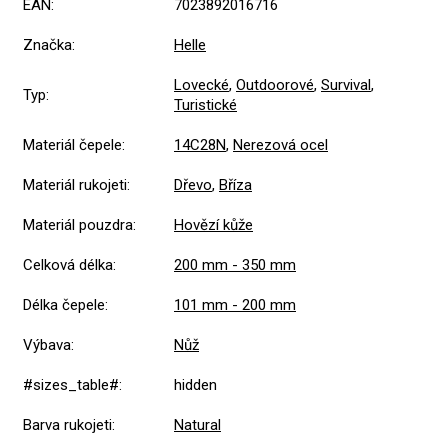
EAN
:
7023892016716
Značka
:
Helle
Lovecké
,
Outdoorové
,
Survival
,
Typ
:
Turistické
Materiál čepele
:
14C28N
,
Nerezová ocel
Materiál rukojeti
:
Dřevo
,
Bříza
Materiál pouzdra
:
Hovězí kůže
Celková délka
:
200 mm - 350 mm
Délka čepele
:
101 mm - 200 mm
Výbava
:
Nůž
#sizes_table#
:
hidden
Barva rukojeti
:
Natural