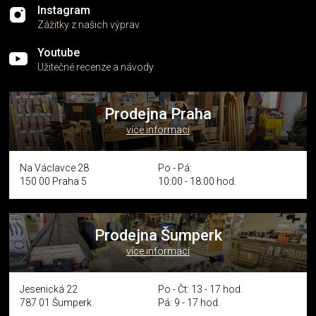
Instagram
Zážitky z našich výprav
Youtube
Užitečné recenze a návody
Prodejna Praha
více informací
Na Václavce 28
Po - Pá:
150 00 Praha 5
10:00 - 18:00 hod.
Prodejna Šumperk
více informací
Jesenická 22
Po - Čt: 13 - 17 hod.
787 01 Šumperk
Pá: 9 - 17 hod.