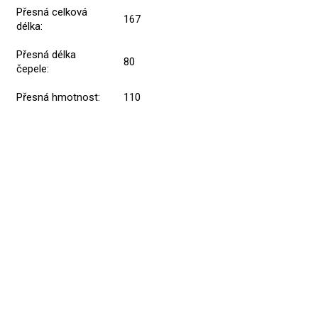
Přesná celková
167
délka
:
Přesná délka
80
čepele
:
Přesná hmotnost
:
110
Přidat hodnocení