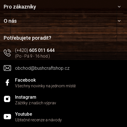
Z
Pro zákazníky
á
p
a
O nás
t
í
Potřebujete poradit?
(+420)
605 011 644
(Po - Pá 9 - 16 hod.)
obchod@bushcraftshop.cz
Facebook
Všechny novinky na jednom místě
Instagram
Zážitky z našich výprav
Youtube
Užitečné recenze a návody