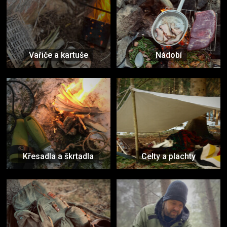
Vařiče a kartuše
Nádobí
Křesadla a škrtadla
Celty a plachty