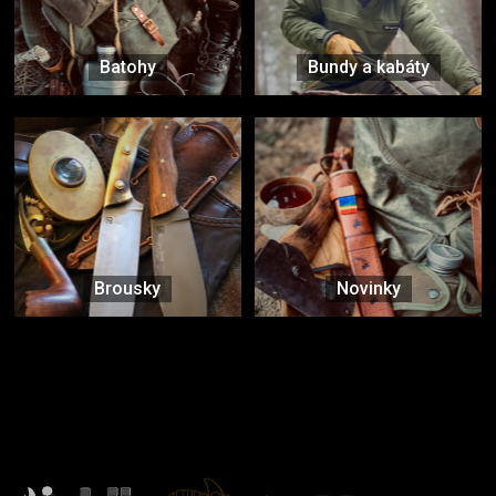
Batohy
Bundy a kabáty
Brousky
Novinky
Značky ověřené samotnou přírodou
další značky