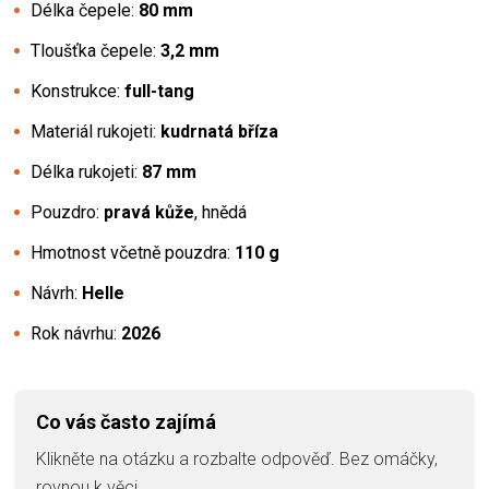
Délka čepele:
80 mm
Tloušťka čepele:
3,2 mm
Konstrukce:
full-tang
Materiál rukojeti:
kudrnatá bříza
Délka rukojeti:
87 mm
Pouzdro:
pravá kůže
, hnědá
Hmotnost včetně pouzdra:
110 g
Návrh:
Helle
Rok návrhu:
2026
Co vás často zajímá
Klikněte na otázku a rozbalte odpověď. Bez omáčky,
rovnou k věci.