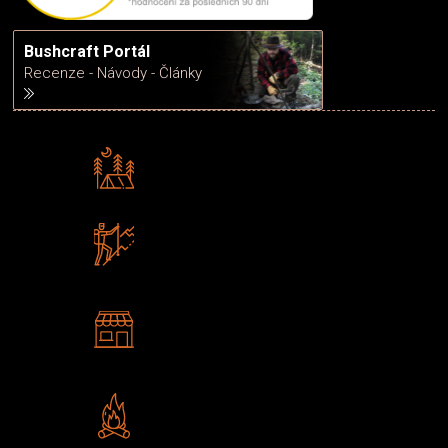
Bushcraft Portál
Recenze - Návody - Články
Rádi předáváme zkušenosti
Poradíme vám s výběrem
Zboží sami testujeme
U nás nekoupíte „zajíce v pytli“
2 kamenné prodejny
Navštivte nás v Praze a
Šumperku
Vlastní značka JuBö
Poctivá ruční výroba v ČR