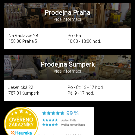
Prodejna Praha
více informací
Na Václavce 28
Po - Pá:
150 00 Praha 5
10:00 - 18:00 hod.
Prodejna Šumperk
více informací
Jesenická 22
Po - Čt: 13 - 17 hod.
787 01 Šumperk
Pá: 9 - 17 hod.