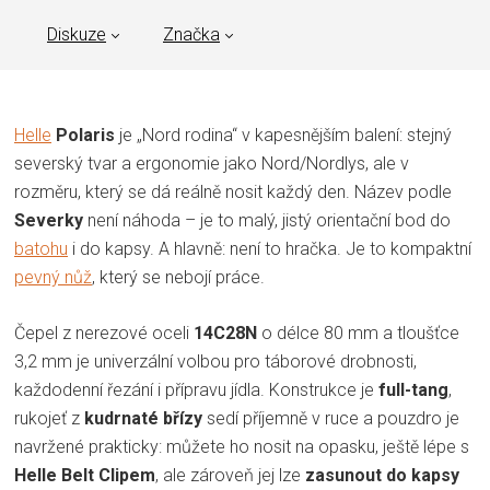
Diskuze
Značka
Helle
Polaris
je „Nord rodina“ v kapesnějším balení: stejný
severský tvar a ergonomie jako Nord/Nordlys, ale v
rozměru, který se dá reálně nosit každý den. Název podle
Severky
není náhoda – je to malý, jistý orientační bod do
batohu
i do kapsy. A hlavně: není to hračka. Je to kompaktní
pevný nůž
, který se nebojí práce.
Čepel z nerezové oceli
14C28N
o délce 80 mm a tloušťce
3,2 mm je univerzální volbou pro táborové drobnosti,
každodenní řezání i přípravu jídla. Konstrukce je
full-tang
,
rukojeť z
kudrnaté břízy
sedí příjemně v ruce a pouzdro je
navržené prakticky: můžete ho nosit na opasku, ještě lépe s
Helle Belt Clipem
, ale zároveň jej lze
zasunout do kapsy