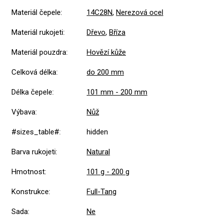
Materiál čepele
:
14C28N
,
Nerezová ocel
Materiál rukojeti
:
Dřevo
,
Bříza
Materiál pouzdra
:
Hovězí kůže
Celková délka
:
do 200 mm
Délka čepele
:
101 mm - 200 mm
Výbava
:
Nůž
#sizes_table#
:
hidden
Barva rukojeti
:
Natural
Hmotnost
:
101 g - 200 g
Konstrukce
:
Full-Tang
Sada
:
Ne