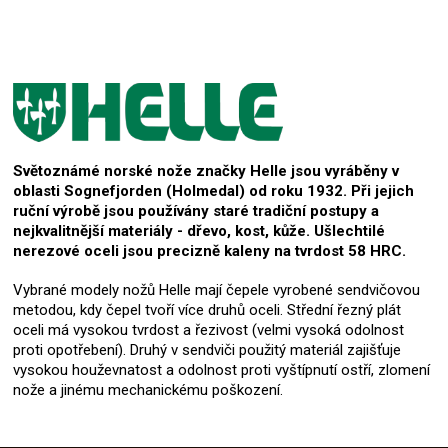
Světoznámé norské nože značky Helle jsou vyráběny v
oblasti Sognefjorden (Holmedal) od roku 1932. Při jejich
ruční výrobě jsou používány staré tradiční postupy a
nejkvalitnější materiály - dřevo, kost, kůže. Ušlechtilé
nerezové oceli jsou precizně kaleny na tvrdost 58 HRC.
Vybrané modely nožů Helle mají čepele vyrobené sendvičovou
metodou, kdy čepel tvoří více druhů oceli. Střední řezný plát
oceli má vysokou tvrdost a řezivost (velmi vysoká odolnost
proti opotřebení). Druhý v sendviči použitý materiál zajišťuje
vysokou houževnatost a odolnost proti vyštípnutí ostří, zlomení
nože a jinému mechanickému poškození.