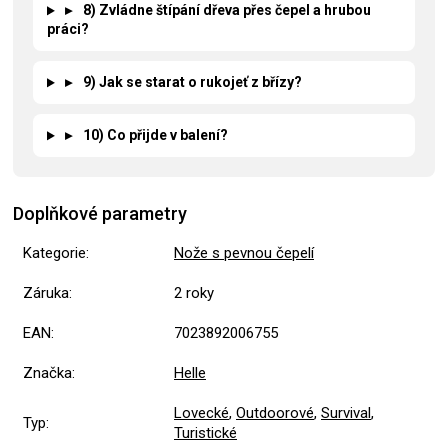
▸
8) Zvládne štípání dřeva přes čepel a hrubou
práci?
▸
9) Jak se starat o rukojeť z břízy?
▸
10) Co přijde v balení?
Doplňkové parametry
Kategorie
:
Nože s pevnou čepelí
Záruka
:
2 roky
EAN
:
7023892006755
Značka
:
Helle
Lovecké
,
Outdoorové
,
Survival
,
Typ
:
Turistické