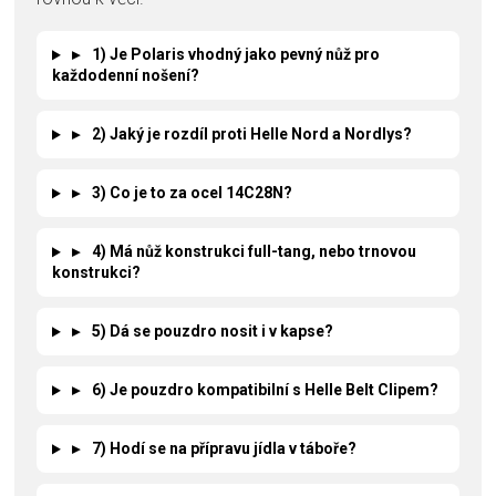
▸
1) Je Polaris vhodný jako pevný nůž pro
každodenní nošení?
▸
2) Jaký je rozdíl proti Helle Nord a Nordlys?
▸
3) Co je to za ocel 14C28N?
▸
4) Má nůž konstrukci full-tang, nebo trnovou
konstrukci?
▸
5) Dá se pouzdro nosit i v kapse?
▸
6) Je pouzdro kompatibilní s Helle Belt Clipem?
▸
7) Hodí se na přípravu jídla v táboře?