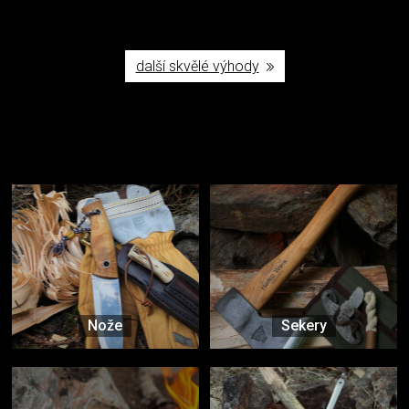
další skvělé výhody
Užijte si to v přírodě
Vybavení, na které spoléháte nejčastěji
Nože
Sekery