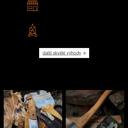
2 kamenné prodejny
Navštivte nás v Praze a
Šumperku
Vlastní značka JuBö
Poctivá ruční výroba v ČR
další skvělé výhody
Užijte si to v přírodě
Vybavení, na které spoléháte nejčastěji