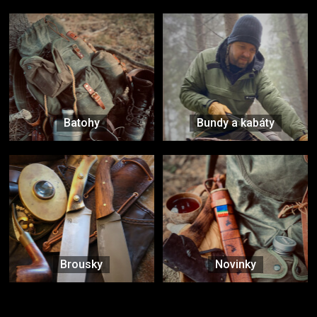
Batohy
Bundy a kabáty
Brousky
Novinky