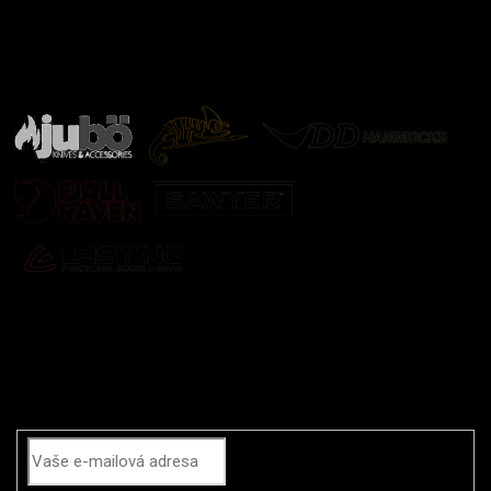
Značky ověřené samotnou přírodou
další značky
Odebírat newsletter