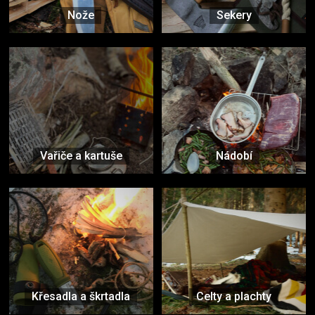
Nože
Sekery
Vařiče a kartuše
Nádobí
Křesadla a škrtadla
Celty a plachty