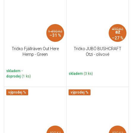
490 Kč
až
1 490 Kč
–31 %
–27 %
Tričko Fjällräven Out Here
Tričko JUBÖ BUSHCRAFT
Hemp - Green
Ötzi - olivové
skladem -
skladem
(3 ks)
doprodej
(1 ks)
výprodej %
výprodej %
490 Kč
490 Kč