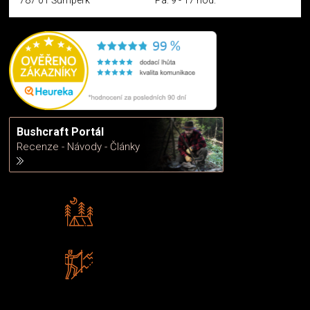
Bushcraft Portál
Recenze - Návody - Články
Rádi předáváme zkušenosti
Poradíme vám s výběrem
Zboží sami testujeme
U nás nekoupíte „zajíce v pytli“