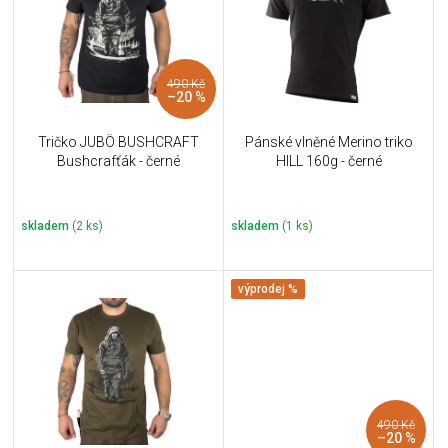
i
k
s
t
p
ů
r
490 Kč
o
–20 %
d
u
Tričko JUBÖ BUSHCRAFT
Pánské vlněné Merino triko
k
Bushcrafťák - černé
HILL 160g - černé
t
ů
skladem
(2 ks)
skladem
(1 ks)
výprodej %
490 Kč
–20 %