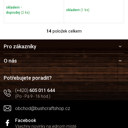
skladem -
skladem
(1 ks)
doprodej
(2 ks)
14
položek celkem
O
v
Z
l
Pro zákazníky
á
á
p
d
a
a
O nás
c
t
í
í
p
Potřebujete poradit?
r
v
(+420)
605 011 644
k
(Po - Pá 9 - 16 hod.)
y
v
obchod@bushcraftshop.cz
ý
p
i
Facebook
s
Všechny novinky na jednom místě