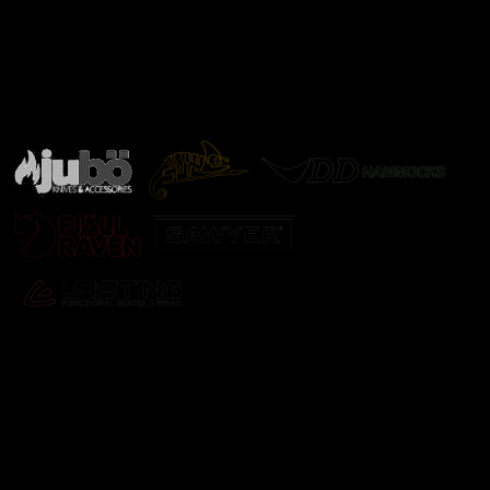
Značky ověřené samotnou přírodou
další značky
Odebírat newsletter
Vložte svůj e-mail a my vám budeme zasílat informace o