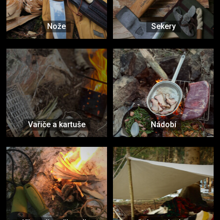
Nože
Sekery
Vařiče a kartuše
Nádobí