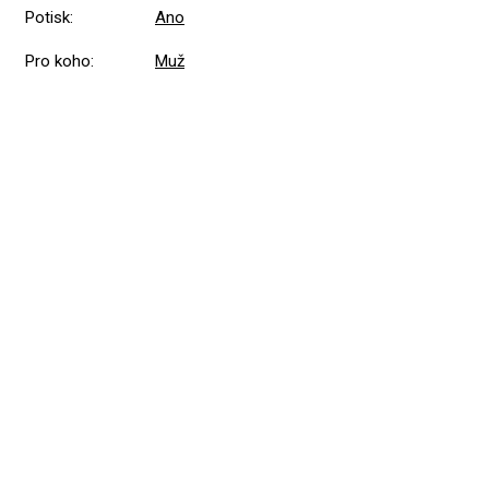
Potisk
:
Ano
Pro koho
:
Muž
Přidat hodnocení