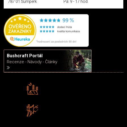
787 01 Šumperk
Pá: 9 - 17 hod.
Bushcraft Portál
Recenze - Návody - Články
Rádi předáváme zkušenosti
Poradíme vám s výběrem
Zboží sami testujeme
U nás nekoupíte „zajíce v pytli“