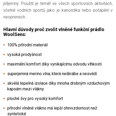
příjemný. Použití je téměř ve všech sportovních aktivitách,
včetně vodních sportů jako je kanoistika nebo potápění v
neoprenech.
Hlavní důvody proč zvolit vlněné funkční prádlo
WoolSens:
100% přírodní materiál
vysoká prodyšnost
maximální komfort díky vynikajícímu odvodu vlhkosti
superjemná merino vlna, která neškrábe a nesvědí
skvělá tepelná izolace díky mnoha drobným vzduchovým
kapsám mezi vlákny
ploché švy pro vysoký komfort
přírodní vlněné vlákno má lepší ohnivzdornost než
syntetické