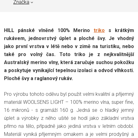
Značka
HILL pánské vlněné 100% Merino
triko
s krátkým
rukávem, jednovrstvý úplet a ploché švy. Je vhodný
jako první vrstva v létě nebo v zimě na turistiku, nebo
také pro volný čas. Toto triko je z nejkvalitnější
Australský merino vlny, která zaručuje suchou pokožku
a poskytuje vynikající tepelnou izolaci a odvod vlhkosti.
Ploché švy a raglanový rukáv.
Pro výrobu tohoto oděvu byl použit velmi kvalitní a příjemný
materiál WOOLSENS LIGHT – 100% merino vlna, super fine,
16 mikronů - s gramáží 160 g. Jedná se o hladký jemný
úplet a výrobky z něho ušité se hodí jako základní vrstva
přímo na tělo, případně jako jediná vrstva v letním období.
Materiál vyniká příjemným omakem a je velmi prodyšný a