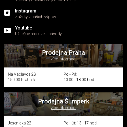
Instagram
Zážitky z našich výprav
Youtube
Užitečné recenze a návody
Prodejna Praha
více informací
Na Václavce 28
Po - Pá:
150 00 Praha 5
10:00 - 18:00 hod.
Prodejna Šumperk
více informací
Jesenická 22
Po - Čt: 13 - 17 hod.