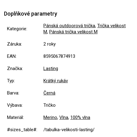
Doplňkové parametry
Pánská outdoorová trička
,
Trička velikost
Kategorie
:
M
,
Pánská trička velikost M
Záruka
:
2 roky
EAN
:
8595067874913
Značka
:
Lasting
Typ
:
Krátký rukáv
Barva
:
Černá
Výbava
:
Tričko
Materiál
:
Merino
,
Vlna
,
100% vlna
#sizes_table#
:
/tabulka-velikosti-lasting/