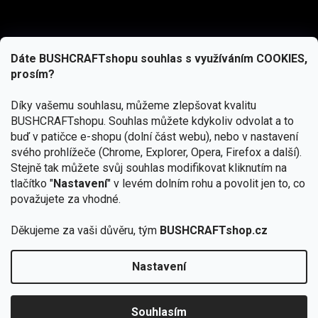
Dáte BUSHCRAFTshopu souhlas s využíváním COOKIES,
prosím?
Díky vašemu souhlasu, můžeme zlepšovat kvalitu
BUSHCRAFTshopu.
Souhlas můžete kdykoliv odvolat a to
buď v patičce e-shopu (dolní část webu), nebo v nastavení
svého prohlížeče (Chrome, Explorer, Opera, Firefox a další).
Stejně tak můžete svůj souhlas modifikovat kliknutím na
tlačítko "
Nastavení
" v levém dolním rohu a povolit jen to, co
Přihlásit se
považujete za vhodné.
Vložením e-mailu souhlasíte s
podmínkami ochrany osobních údajů
Děkujeme za vaši důvěru, tým
BUSHCRAFTshop.cz
Nastavení
Od 27.7. - 7.8. bude prodejna v Praze uzavřena.
Copyright 2026
BUSHCRAFTshop.cz
. Všechna práva
🏕️ Kupte do 12. 8. jakýkoliv produkt JuBö a
vyhrazena.
Upravit nastavení cookies
zapojte se do slosování o kurz s
Souhlasím