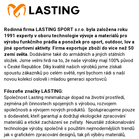
Rodinná firma LASTING SPORT s.r.o. byla založena roku
1991 experty v oboru technologie vývoje a materiálů pro
výrobu funkčního prádla a ponožek pro sport, outdoor, lov a
jiné sportovní aktivity. Firma exportuje zboží do více než 50
zemí světa.
Dodáváme také do armádních a jiných státních
složek. Jsme velmi hrdi na to, že naše výrobky mají 100% původ
v České Republice. Díky kvalitě našich výrobků jsme získali
spoustu zákazníků po celém světě, nyní bychom rádi s naší
novou kolekcí oslovili i mladou generaci sportovců.
Filozofie značky LASTING:
Společnost Lasting minimalizuje dopad na životní prostředí,
zejména při činnostech spojených s výrobou, rozvojem
společnosti a vývojem nových produktů. Spolupracujeme pouze
s dodavateli, kteří garantují a dodržují ekologické zpracování
materiálů a etické zacházení se zvířaty. Neustálé zdokonalování
technologie výroby, společně s použitím nejmodernějších trendů
jak v grafickém zpracování designů, tak při výběru materiálů,