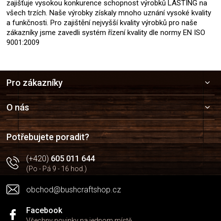
zajišťuje vysokou konkurence schopnost výrobků LASTING na
všech trzích. Naše výrobky získaly mnoho uznání vysoké kvality
a funkčnosti. Pro zajištění nejvyšší kvality výrobků pro naše
zákazníky jsme zavedli systém řízení kvality dle normy EN ISO
9001:2009
Z
Pro zákazníky
á
p
a
O nás
t
í
Potřebujete poradit?
(+420)
605 011 644
(Po - Pá 9 - 16 hod.)
obchod@bushcraftshop.cz
Facebook
Všechny novinky na jednom místě