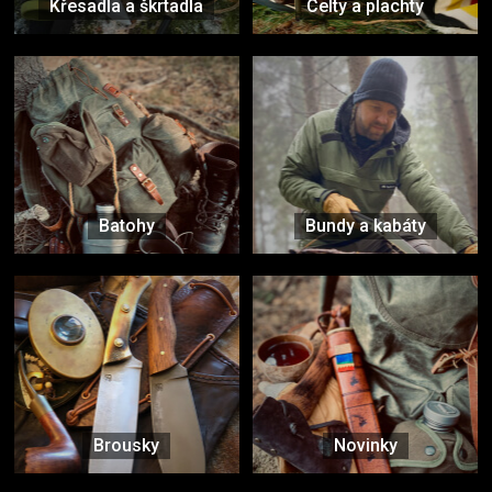
Křesadla a škrtadla
Celty a plachty
Batohy
Bundy a kabáty
Brousky
Novinky