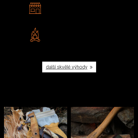
2 kamenné prodejny
Navštivte nás v Praze a
Šumperku
Vlastní značka JuBö
Poctivá ruční výroba v ČR
další skvělé výhody
Užijte si to v přírodě
Vybavení, na které spoléháte nejčastěji