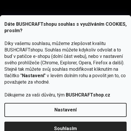
Dáte BUSHCRAFTshopu souhlas s využíváním COOKIES,
prosím?
Díky vašemu souhlasu, můžeme zlepšovat kvalitu
BUSHCRAFTshopu.
Souhlas můžete kdykoliv odvolat a to
buď v patičce e-shopu (dolní část webu), nebo v nastavení
svého prohlížeče (Chrome, Explorer, Opera, Firefox a další).
Stejně tak můžete svůj souhlas modifikovat kliknutím na
tlačítko "
Nastavení
" v levém dolním rohu a povolit jen to, co
Přihlásit se
považujete za vhodné.
Vložením e-mailu souhlasíte s
podmínkami ochrany osobních údajů
Děkujeme za vaši důvěru, tým
BUSHCRAFTshop.cz
Nastavení
Od 27.7. - 7.8. bude prodejna v Praze uzavřena.
Copyright 2026
BUSHCRAFTshop.cz
. Všechna práva
🏕️ Kupte do 12. 8. jakýkoliv produkt JuBö a
vyhrazena.
Upravit nastavení cookies
zapojte se do slosování o kurz s
Souhlasím