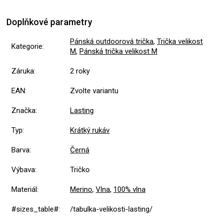
Doplňkové parametry
Pánská outdoorová trička
,
Trička velikost
Kategorie
:
M
,
Pánská trička velikost M
Záruka
:
2 roky
EAN
:
Zvolte variantu
Značka
:
Lasting
Typ
:
Krátký rukáv
Barva
:
Černá
Výbava
:
Tričko
Materiál
:
Merino
,
Vlna
,
100% vlna
#sizes_table#
:
/tabulka-velikosti-lasting/