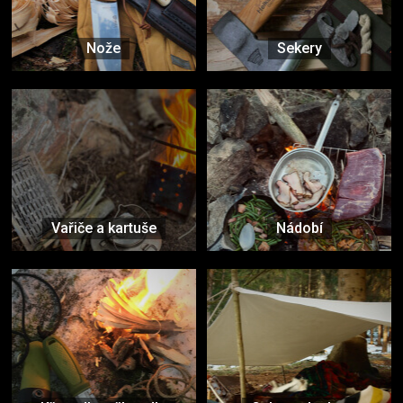
Nože
Sekery
Vařiče a kartuše
Nádobí