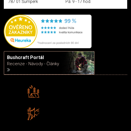
787 01 Šumperk
Pá: 9 - 17 hod.
Bushcraft Portál
Recenze - Návody - Články
Rádi předáváme zkušenosti
Poradíme vám s výběrem
Zboží sami testujeme
U nás nekoupíte „zajíce v pytli“