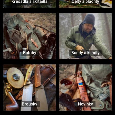
Křesadla a škrtadla
Celty a plachty
Batohy
Bundy a kabáty
Brousky
Novinky