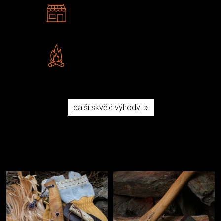
2 kamenné prodejny
Navštivte nás v Praze a
Šumperku
Vlastní značka JuBö
Poctivá ruční výroba v ČR
další skvělé výhody
Užijte si to v přírodě
Vybavení, na které spoléháte nejčastěji