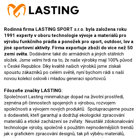
Rodinná firma LASTING SPORT s.r.o. byla založena roku
1991 experty v oboru technologie vývoje a materiálů pro
výrobu funkčního prádla a ponožek pro sport, outdoor, lov a
jiné sportovní aktivity. Firma exportuje zboží do více než 50
zemí světa.
Dodáváme také do armádních a jiných státních
složek. Jsme velmi hrdi na to, že naše výrobky mají 100% původ
v České Republice. Díky kvalitě našich výrobků jsme získali
spoustu zákazníků po celém světě, nyní bychom rádi s naší
novou kolekcí oslovili i mladou generaci sportovců.
Filozofie značky LASTING:
Společnost Lasting minimalizuje dopad na životní prostředí,
zejména při činnostech spojených s výrobou, rozvojem
společnosti a vývojem nových produktů. Spolupracujeme pouze
s dodavateli, kteří garantují a dodržují ekologické zpracování
materiálů a etické zacházení se zvířaty. Neustálé zdokonalování
technologie výroby, společně s použitím nejmodernějších trendů
jak v grafickém zpracování designů, tak při výběru materiálů,