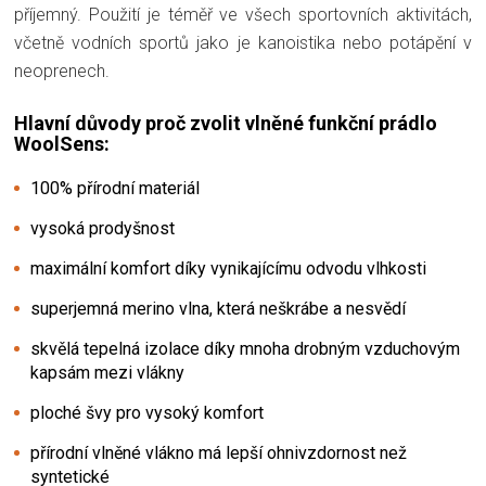
příjemný. Použití je téměř ve všech sportovních aktivitách,
včetně vodních sportů jako je kanoistika nebo potápění v
neoprenech.
Hlavní důvody proč zvolit vlněné funkční prádlo
WoolSens:
100% přírodní materiál
vysoká prodyšnost
maximální komfort díky vynikajícímu odvodu vlhkosti
superjemná merino vlna, která neškrábe a nesvědí
skvělá tepelná izolace díky mnoha drobným vzduchovým
kapsám mezi vlákny
ploché švy pro vysoký komfort
přírodní vlněné vlákno má lepší ohnivzdornost než
syntetické