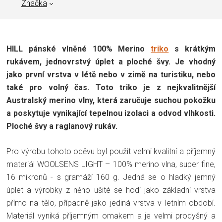
Značka
HILL pánské vlněné 100% Merino
triko
s krátkým
rukávem, jednovrstvý úplet a ploché švy. Je vhodný
jako první vrstva v létě nebo v zimě na turistiku, nebo
také pro volný čas. Toto triko je z nejkvalitnější
Australský merino vlny, která zaručuje suchou pokožku
a poskytuje vynikající tepelnou izolaci a odvod vlhkosti.
Ploché švy a raglanový rukáv.
Pro výrobu tohoto oděvu byl použit velmi kvalitní a příjemný
materiál WOOLSENS LIGHT – 100% merino vlna, super fine,
16 mikronů - s gramáží 160 g. Jedná se o hladký jemný
úplet a výrobky z něho ušité se hodí jako základní vrstva
přímo na tělo, případně jako jediná vrstva v letním období.
Materiál vyniká příjemným omakem a je velmi prodyšný a