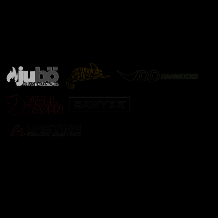
Značky ověřené samotnou přírodou
další značky
Odebírat newsletter
Vložte svůj e-mail a my vám budeme zasílat informace o