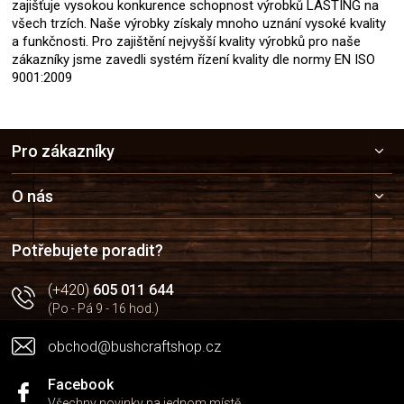
zajišťuje vysokou konkurence schopnost výrobků LASTING na
všech trzích. Naše výrobky získaly mnoho uznání vysoké kvality
a funkčnosti. Pro zajištění nejvyšší kvality výrobků pro naše
zákazníky jsme zavedli systém řízení kvality dle normy EN ISO
9001:2009
Z
Pro zákazníky
á
p
a
O nás
t
í
Potřebujete poradit?
(+420)
605 011 644
(Po - Pá 9 - 16 hod.)
obchod@bushcraftshop.cz
Facebook
Všechny novinky na jednom místě