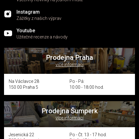
Instagram
Zážitky z našich výprav
Youtube
Užitečné recenze a návody
Prodejna Praha
více informací
Na Václavce 28
Po - Pá:
150 00 Praha 5
10:00 - 18:00 hod.
Prodejna Šumperk
více informací
Jesenická 22
Po - Čt: 13 - 17 hod.