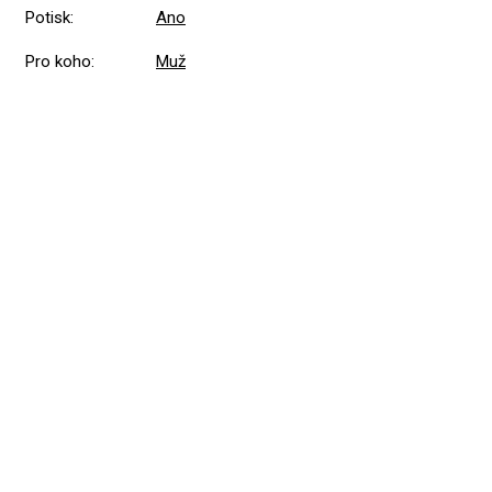
Potisk
:
Ano
Pro koho
:
Muž
Přidat hodnocení