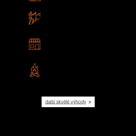
Zboží sami testujeme
U nás nekoupíte „zajíce v pytli“
2 kamenné prodejny
Navštivte nás v Praze a
Šumperku
Vlastní značka JuBö
Poctivá ruční výroba v ČR
další skvělé výhody
Užijte si to v přírodě
Vybavení, na které spoléháte nejčastěji