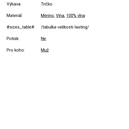
Výbava
:
Tričko
Materiál
:
Merino
,
Vlna
,
100% vlna
#sizes_table#
:
/tabulka-velikosti-lasting/
Potisk
:
Ne
Pro koho
:
Muž
Přidat hodnocení