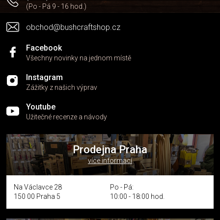
(Po - Pá 9 - 16 hod.)
obchod@bushcraftshop.cz
Facebook
Všechny novinky na jednom místě
Instagram
Zážitky z našich výprav
Youtube
Užitečné recenze a návody
Prodejna Praha
více informací
Na Václavce 28
Po - Pá:
150 00 Praha 5
10:00 - 18:00 hod.