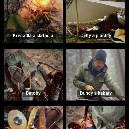
Křesadla a škrtadla
Celty a plachty
Batohy
Bundy a kabáty