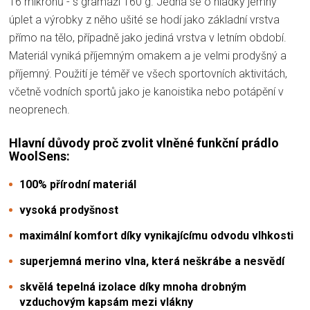
16 mikronů - s gramáží 160 g. Jedná se o hladký jemný
úplet a výrobky z něho ušité se hodí jako základní vrstva
přímo na tělo, případně jako jediná vrstva v letním období.
Materiál vyniká příjemným omakem a je velmi prodyšný a
příjemný. Použití je téměř ve všech sportovních aktivitách,
včetně vodních sportů jako je kanoistika nebo potápění v
neoprenech.
Hlavní důvody proč zvolit vlněné funkční prádlo
WoolSens:
100% přírodní materiál
vysoká prodyšnost
maximální komfort díky vynikajícímu odvodu vlhkosti
superjemná merino vlna, která neškrábe a nesvědí
skvělá tepelná izolace díky mnoha drobným
vzduchovým kapsám mezi vlákny