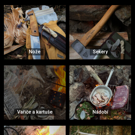
Nože
Sekery
Vařiče a kartuše
Nádobí