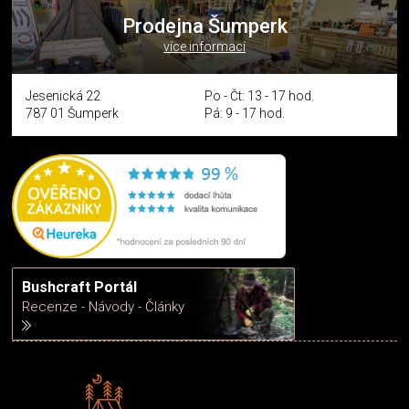
Prodejna Šumperk
více informací
Jesenická 22
Po - Čt: 13 - 17 hod.
787 01 Šumperk
Pá: 9 - 17 hod.
Bushcraft Portál
Recenze - Návody - Články
Rádi předáváme zkušenosti
Poradíme vám s výběrem