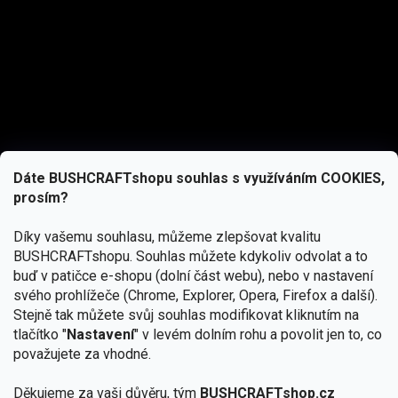
Dáte BUSHCRAFTshopu souhlas s využíváním COOKIES,
prosím?
Díky vašemu souhlasu, můžeme zlepšovat kvalitu
BUSHCRAFTshopu.
Souhlas můžete kdykoliv odvolat a to
buď v patičce e-shopu (dolní část webu), nebo v nastavení
svého prohlížeče (Chrome, Explorer, Opera, Firefox a další).
Stejně tak můžete svůj souhlas modifikovat kliknutím na
tlačítko "
Nastavení
" v levém dolním rohu a povolit jen to, co
Přihlásit se
považujete za vhodné.
Vložením e-mailu souhlasíte s
Děkujeme za vaši důvěru, tým
BUSHCRAFTshop.cz
podmínkami ochrany osobních údajů