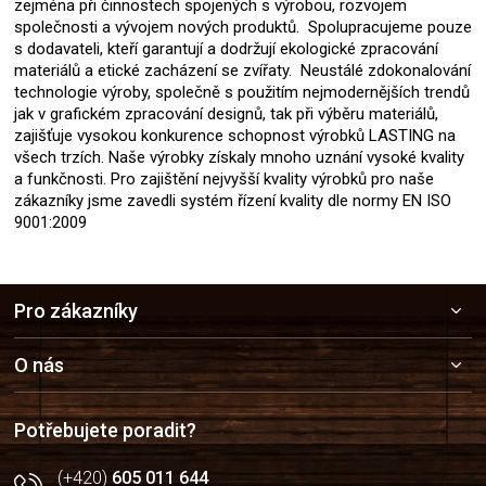
zejména při činnostech spojených s výrobou, rozvojem
společnosti a vývojem nových produktů. Spolupracujeme pouze
s dodavateli, kteří garantují a dodržují ekologické zpracování
materiálů a etické zacházení se zvířaty. Neustálé zdokonalování
technologie výroby, společně s použitím nejmodernějších trendů
jak v grafickém zpracování designů, tak při výběru materiálů,
zajišťuje vysokou konkurence schopnost výrobků LASTING na
všech trzích. Naše výrobky získaly mnoho uznání vysoké kvality
a funkčnosti. Pro zajištění nejvyšší kvality výrobků pro naše
zákazníky jsme zavedli systém řízení kvality dle normy EN ISO
9001:2009
Z
Pro zákazníky
á
p
a
O nás
t
í
Potřebujete poradit?
(+420)
605 011 644