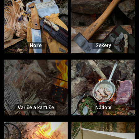
Nože
Sekery
Vařiče a kartuše
Nádobí