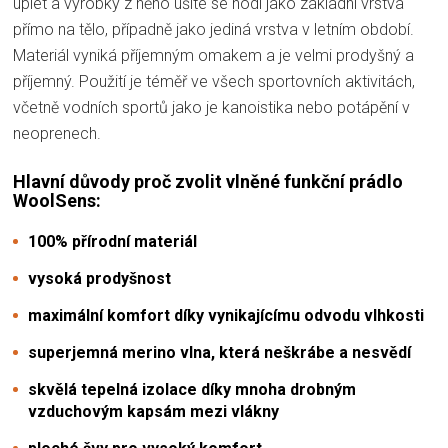
úplet a výrobky z něho ušité se hodí jako základní vrstva
přímo na tělo, případně jako jediná vrstva v letním období.
Materiál vyniká příjemným omakem a je velmi prodyšný a
příjemný. Použití je téměř ve všech sportovních aktivitách,
včetně vodních sportů jako je kanoistika nebo potápění v
neoprenech.
Hlavní důvody proč zvolit vlněné funkční prádlo
WoolSens:
100% přírodní materiál
vysoká prodyšnost
maximální komfort díky vynikajícímu odvodu vlhkosti
superjemná merino vlna, která neškrábe a nesvědí
skvělá tepelná izolace díky mnoha drobným
vzduchovým kapsám mezi vlákny