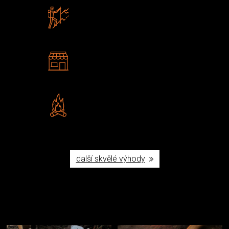
Zboží sami testujeme
U nás nekoupíte „zajíce v pytli“
2 kamenné prodejny
Navštivte nás v Praze a
Šumperku
Vlastní značka JuBö
Poctivá ruční výroba v ČR
další skvělé výhody
Užijte si to v přírodě
Vybavení, na které spoléháte nejčastěji