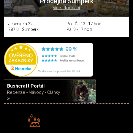
Prodejna Šumperk
více informací
Jesenická 22
Po - Čt: 13 - 17 hod.
787 01 Šumperk
Pá: 9 - 17 hod.
Bushcraft Portál
Recenze - Návody - Články
Rádi předáváme zkušenosti
Poradíme vám s výběrem