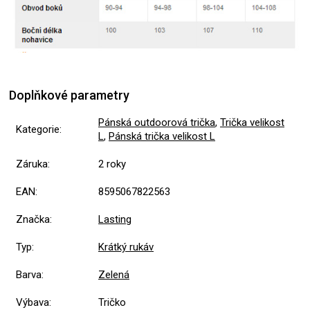
Doplňkové parametry
Pánská outdoorová trička
,
Trička velikost
Kategorie
:
L
,
Pánská trička velikost L
Záruka
:
2 roky
EAN
:
8595067822563
Značka
:
Lasting
Typ
:
Krátký rukáv
Barva
:
Zelená
Výbava
:
Tričko