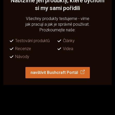
Nabízíme jen produkty, které bychom
si my sami pořídili
Všechny produkty testujeme - víme
jak pracují a jak je správně používat.
Prozkoumejte naše:
Testování produktů
Články
Recenze
Videa
Návody
navštívit Bushcraft Portál