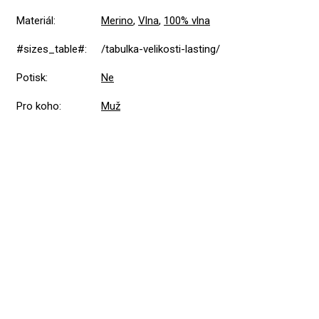
Materiál
:
Merino
,
Vlna
,
100% vlna
#sizes_table#
:
/tabulka-velikosti-lasting/
Potisk
:
Ne
Pro koho
:
Muž
Přidat hodnocení