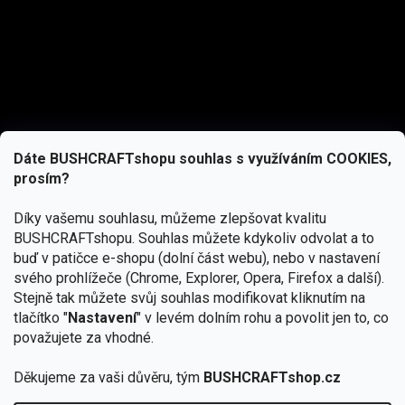
Dáte BUSHCRAFTshopu souhlas s využíváním COOKIES,
prosím?
Díky vašemu souhlasu, můžeme zlepšovat kvalitu
BUSHCRAFTshopu.
Souhlas můžete kdykoliv odvolat a to
buď v patičce e-shopu (dolní část webu), nebo v nastavení
svého prohlížeče (Chrome, Explorer, Opera, Firefox a další).
Stejně tak můžete svůj souhlas modifikovat kliknutím na
tlačítko "
Nastavení
" v levém dolním rohu a povolit jen to, co
Přihlásit se
považujete za vhodné.
Vložením e-mailu souhlasíte s
Děkujeme za vaši důvěru, tým
BUSHCRAFTshop.cz
podmínkami ochrany osobních údajů