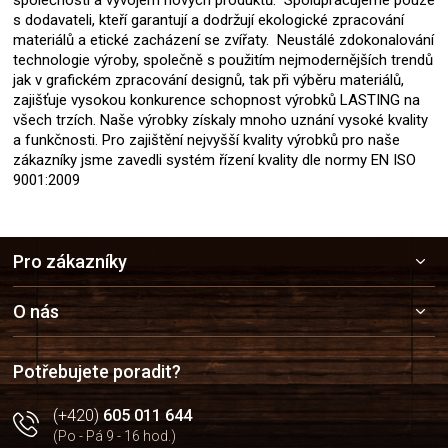
s dodavateli, kteří garantují a dodržují ekologické zpracování
materiálů a etické zacházení se zvířaty. Neustálé zdokonalování
technologie výroby, společně s použitím nejmodernějších trendů
jak v grafickém zpracování designů, tak při výběru materiálů,
zajišťuje vysokou konkurence schopnost výrobků LASTING na
všech trzích. Naše výrobky získaly mnoho uznání vysoké kvality
a funkčnosti. Pro zajištění nejvyšší kvality výrobků pro naše
zákazníky jsme zavedli systém řízení kvality dle normy EN ISO
9001:2009
Z
Pro zákazníky
á
p
a
O nás
t
í
Potřebujete poradit?
(+420)
605 011 644
(Po - Pá 9 - 16 hod.)