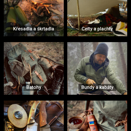
Křesadla a škrtadla
Celty a plachty
Batohy
Bundy a kabáty