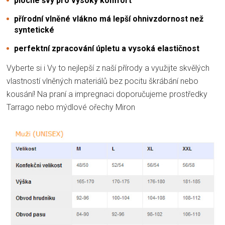
ploché švy pro vysoký komfort
přírodní vlněné vlákno má lepší ohnivzdornost než
syntetické
perfektní zpracování úpletu a vysoká elastičnost
Vyberte si i Vy to nejlepší z naší přírody a využijte skvělých
vlastností vlněných materiálů bez pocitu škrábání nebo
kousání! Na praní a impregnaci doporučujeme prostředky
Tarrago nebo mýdlové ořechy Miron