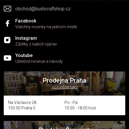
obchod@bushcraftshop.cz
Facebook
Všechny novinky na jednom místě
Instagram
Zážitky z našich výprav
Youtube
Užitečné recenze a návody
Prodejna Praha
více informací
Na Václavce 28
Po - Pá:
150 00 Praha 5
10:00 - 18:00 hod.