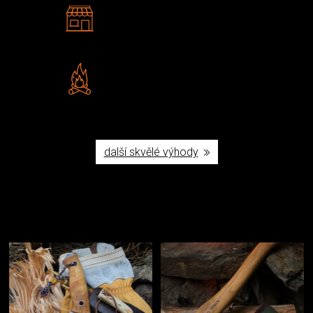
2 kamenné prodejny
Navštivte nás v Praze a
Šumperku
Vlastní značka JuBö
Poctivá ruční výroba v ČR
další skvělé výhody
Užijte si to v přírodě
Vybavení, na které spoléháte nejčastěji