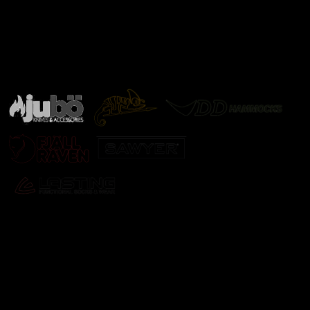
Značky ověřené samotnou přírodou
další značky
Odebírat newsletter
Vložte svůj e-mail a my vám budeme zasílat informace o