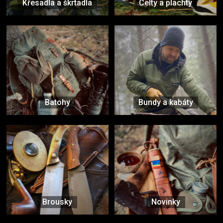
Křesadla a škrtadla
Celty a plachty
Batohy
Bundy a kabáty
Brousky
Novinky