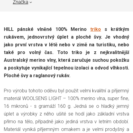
Značka
HILL pánské vlněné 100% Merino
triko
s krátkým
rukávem, jednovrstvý úplet a ploché švy. Je vhodný
jako první vrstva v létě nebo v zimě na turistiku, nebo
také pro volný čas. Toto triko je z nejkvalitnější
Australský merino vlny, která zaručuje suchou pokožku
a poskytuje vynikající tepelnou izolaci a odvod vlhkosti.
Ploché švy a raglanový rukáv.
Pro výrobu tohoto oděvu byl použit velmi kvalitní a příjemný
materiál WOOLSENS LIGHT – 100% merino vlna, super fine,
16 mikronů - s gramáží 160 g. Jedná se o hladký jemný
úplet a výrobky z něho ušité se hodí jako základní vrstva
přímo na tělo, případně jako jediná vrstva v letním období.
Materiál vyniká příjemným omakem a je velmi prodyšný a