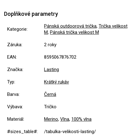
Doplňkové parametry
Pánská outdoorová trička
,
Trička velikost
Kategorie
:
M
,
Pánská trička velikost M
Záruka
:
2 roky
EAN
:
8595067876702
Značka
:
Lasting
Typ
:
Krátký rukáv
Barva
:
Černá
Výbava
:
Tričko
Materiál
:
Merino
,
Vlna
,
100% vlna
#sizes_table#
:
/tabulka-velikosti-lasting/