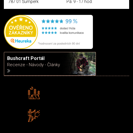
787 01 Šumperk
Pá: 9 - 17 hod.
Bushcraft Portál
Recenze - Návody - Články
Rádi předáváme zkušenosti
Poradíme vám s výběrem
Zboží sami testujeme
U nás nekoupíte „zajíce v pytli“