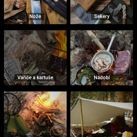
Nože
Sekery
Vařiče a kartuše
Nádobí