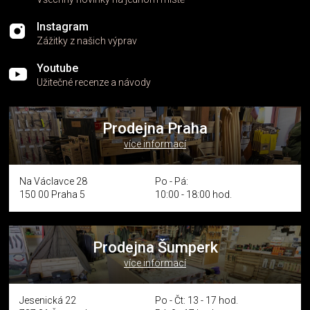
Instagram
Zážitky z našich výprav
Youtube
Užitečné recenze a návody
Prodejna Praha
více informací
Na Václavce 28
Po - Pá:
150 00 Praha 5
10:00 - 18:00 hod.
Prodejna Šumperk
více informací
Jesenická 22
Po - Čt: 13 - 17 hod.