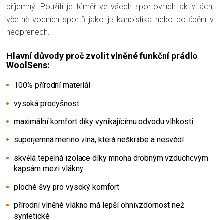
příjemný. Použití je téměř ve všech sportovních aktivitách,
včetně vodních sportů jako je kanoistika nebo potápění v
neoprenech.
Hlavní důvody proč zvolit vlněné funkční prádlo
WoolSens:
100% přírodní materiál
vysoká prodyšnost
maximální komfort díky vynikajícímu odvodu vlhkosti
superjemná merino vlna, která neškrábe a nesvědí
skvělá tepelná izolace díky mnoha drobným vzduchovým
kapsám mezi vlákny
ploché švy pro vysoký komfort
přírodní vlněné vlákno má lepší ohnivzdornost než
syntetické