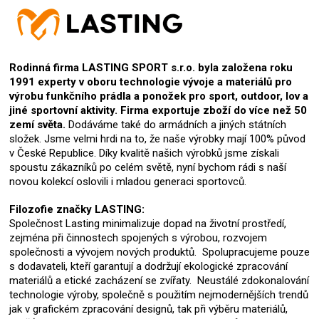
Rodinná firma LASTING SPORT s.r.o. byla založena roku
1991 experty v oboru technologie vývoje a materiálů pro
výrobu funkčního prádla a ponožek pro sport, outdoor, lov a
jiné sportovní aktivity. Firma exportuje zboží do více než 50
zemí světa.
Dodáváme také do armádních a jiných státních
složek. Jsme velmi hrdi na to, že naše výrobky mají 100% původ
v České Republice. Díky kvalitě našich výrobků jsme získali
spoustu zákazníků po celém světě, nyní bychom rádi s naší
novou kolekcí oslovili i mladou generaci sportovců.
Filozofie značky LASTING:
Společnost Lasting minimalizuje dopad na životní prostředí,
zejména při činnostech spojených s výrobou, rozvojem
společnosti a vývojem nových produktů. Spolupracujeme pouze
s dodavateli, kteří garantují a dodržují ekologické zpracování
materiálů a etické zacházení se zvířaty. Neustálé zdokonalování
technologie výroby, společně s použitím nejmodernějších trendů
jak v grafickém zpracování designů, tak při výběru materiálů,