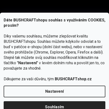
Dáte BUSHCRAFTshopu souhlas s využíváním COOKIES,
prosím?
Díky vašemu souhlasu, můžeme zlepšovat kvalitu
BUSHCRAFTshopu.
Souhlas můžete kdykoliv odvolat a to
buď v patičce e-shopu (dolní část webu), nebo v nastavení
svého prohlížeče (Chrome, Explorer, Opera, Firefox a další).
Stejně tak můžete svůj souhlas modifikovat kliknutím na
tlačítko "
Nastavení
" v levém dolním rohu a povolit jen to, co
Přihlásit se
považujete za vhodné.
Vložením e-mailu souhlasíte s
podmínkami ochrany osobních údajů
Děkujeme za vaši důvěru, tým
BUSHCRAFTshop.cz
Nastavení
Od 27.7. - 7.8. bude prodejna v Praze uzavřena.
Copyright 2026
BUSHCRAFTshop.cz
. Všechna práva
🏕️ Kupte do 12. 8. jakýkoliv produkt JuBö a
vyhrazena.
Upravit nastavení cookies
zapojte se do slosování o kurz s
Souhlasím