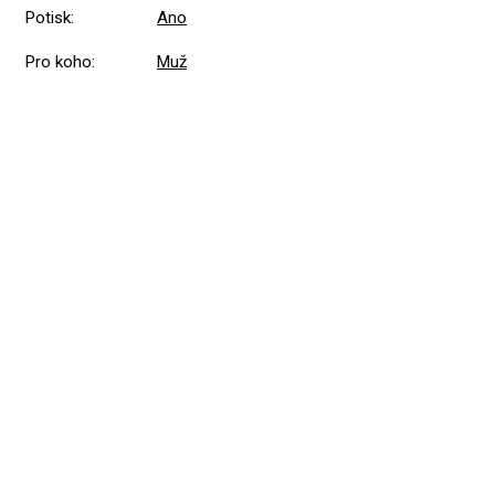
Potisk
:
Ano
Pro koho
:
Muž
Přidat hodnocení