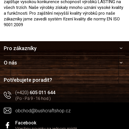
zajišťuje vysokou konkurence schopnost výrobků LASTING na
všech trzích. Naše výrobky získaly mnoho uznání vysoké kvality
a funkčnosti. Pro zajištění nejvyšší kvality výrobků pro naše
zákazníky jsme zavedli systém řízení kvality dle normy EN ISO
9001:2009
Z
Pro zákazníky
á
p
a
O nás
t
í
Potřebujete poradit?
(+420)
605 011 644
(Po - Pá 9 - 16 hod.)
obchod@bushcraftshop.cz
Facebook
Všechny novinky na jednom místě