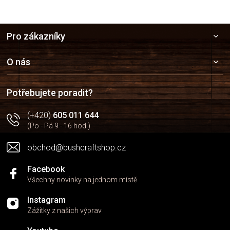
Z
Pro zákazníky
á
p
a
O nás
t
í
Potřebujete poradit?
(+420)
605 011 644
(Po - Pá 9 - 16 hod.)
obchod@bushcraftshop.cz
Facebook
Všechny novinky na jednom místě
Instagram
Zážitky z našich výprav