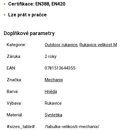
Certifikace: EN388, EN420
Lze prát v pračce
Doplňkové parametry
Kategorie
:
Outdoor rukavice
,
Rukavice velikost M
Záruka
:
2 roky
EAN
:
0781513644355
Značka
:
Mechanix
Barva
:
Hnědá
Výbava
:
Rukavice
Materiál
:
Syntetika
#sizes_table#
:
/tabulka-velikosti-mechanix/