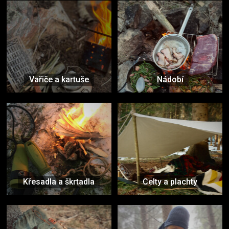
Vařiče a kartuše
Nádobí
Křesadla a škrtadla
Celty a plachty