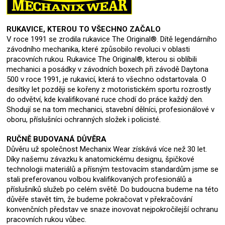
RUKAVICE, KTEROU TO VŠECHNO ZAČALO
V roce 1991 se zrodila rukavice The Original®. Dítě legendárního
závodního mechanika, které způsobilo revoluci v oblasti
pracovních rukou. Rukavice The Original®, kterou si oblíbili
mechanici a posádky v závodních boxech při závodě Daytona
500 v roce 1991, je rukavicí, která to všechno odstartovala. O
desítky let později se kořeny z motoristickém sportu rozrostly
do odvětví, kde kvalifikované ruce chodí do práce každý den.
Shodují se na tom mechanici, stavební dělníci, profesionálové v
oboru, příslušníci ochranných složek i policisté.
RUČNĚ BUDOVANÁ DŮVĚRA
Důvěru už společnost Mechanix Wear získává více než 30 let.
Díky našemu závazku k anatomickému designu, špičkové
technologii materiálů a přísným testovacím standardům jsme se
stali preferovanou volbou kvalifikovaných profesionálů a
příslušníků služeb po celém světě. Do budoucna budeme na této
důvěře stavět tím, že budeme pokračovat v překračování
konvenčních představ ve snaze inovovat nejpokročilejší ochranu
pracovních rukou vůbec.