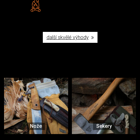
Vlastní značka JuBö
Poctivá ruční výroba v ČR
další skvělé výhody
Užijte si to v přírodě
Vybavení, na které spoléháte nejčastěji
Nože
Sekery