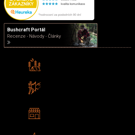
Bushcraft Portál
Recenze - Návody - Články
Rádi předáváme zkušenosti
Poradíme vám s výběrem
Zboží sami testujeme
U nás nekoupíte „zajíce v pytli“
2 kamenné prodejny
Navštivte nás v Praze a
Šumperku