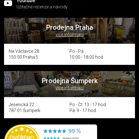
Youtube
Užitečné recenze a návody
Prodejna Praha
více informací
Na Václavce 28
Po - Pá:
150 00 Praha 5
10:00 - 18:00 hod.
Prodejna Šumperk
více informací
Jesenická 22
Po - Čt: 13 - 17 hod.
787 01 Šumperk
Pá: 9 - 17 hod.