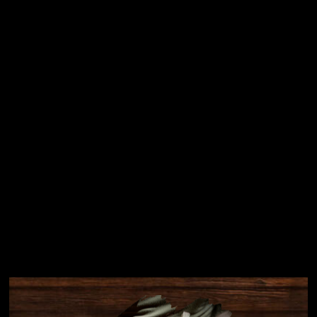
Vložením e-mailu souhlasíte s
podmínkami ochrany
osobních údajů
Přihlásit se
Instagram