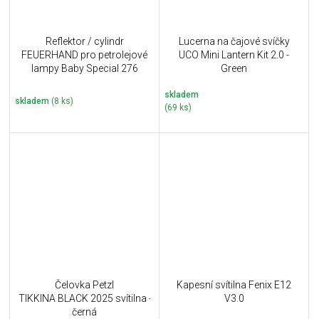
Reflektor / cylindr
Lucerna na čajové svíčky
FEUERHAND pro petrolejové
UCO Mini Lantern Kit 2.0 -
lampy Baby Special 276
Green
Reflector Shade ZINK
skladem
skladem
(8 ks)
(69 ks)
Čelovka Petzl
Kapesní svítilna Fenix E12
TIKKINA BLACK 2025 svítilna -
V3.0
černá