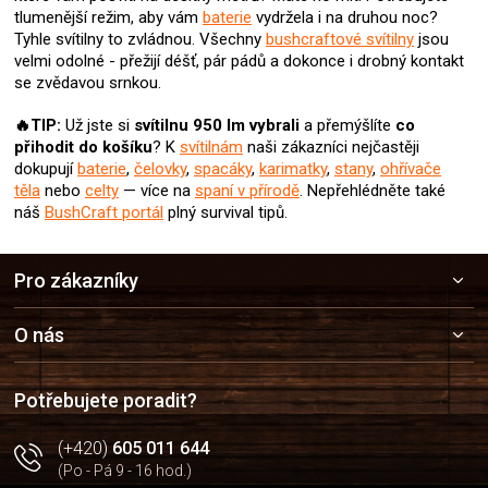
u
tlumenější režim, aby vám
baterie
vydržela i na druhou noc?
Tyhle svítilny to zvládnou. Všechny
bushcraftové svítilny
jsou
velmi odolné - přežijí déšť, pár pádů a dokonce i drobný kontakt
se zvědavou srnkou.
🔥TIP:
Už jste si
svítilnu 950 lm
vybrali
a přemýšlíte
co
přihodit do košíku
? K
svítilnám
naši zákazníci nejčastěji
dokupují
baterie
,
čelovky
,
spacáky
,
karimatky
,
stany
,
ohřívače
těla
nebo
celty
— více na
spaní v přírodě
. Nepřehlédněte také
náš
BushCraft portál
plný survival tipů.
Z
Pro zákazníky
á
p
a
O nás
t
í
Potřebujete poradit?
(+420)
605 011 644
(Po - Pá 9 - 16 hod.)