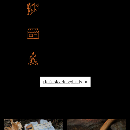
Zboží sami testujeme
U nás nekoupíte „zajíce v pytli“
2 kamenné prodejny
Navštivte nás v Praze a
Šumperku
Vlastní značka JuBö
Poctivá ruční výroba v ČR
další skvělé výhody
Užijte si to v přírodě
Vybavení, na které spoléháte nejčastěji