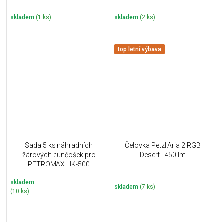
skladem
(1 ks)
skladem
(2 ks)
top letní výbava
Sada 5 ks náhradních
Čelovka Petzl Aria 2 RGB
žárových punčošek pro
Desert - 450 lm
PETROMAX HK-500
skladem
skladem
(7 ks)
(10 ks)