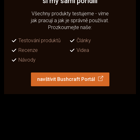
si my sami pořídili
Všechny produkty testujeme - víme
jak pracují a jak je správně používat.
Prozkoumejte naše:
Testování produktů
Články
Recenze
Videa
Návody
navštívit Bushcraft Portál