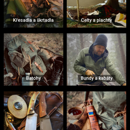
Křesadla a škrtadla
Celty a plachty
Batohy
Bundy a kabáty