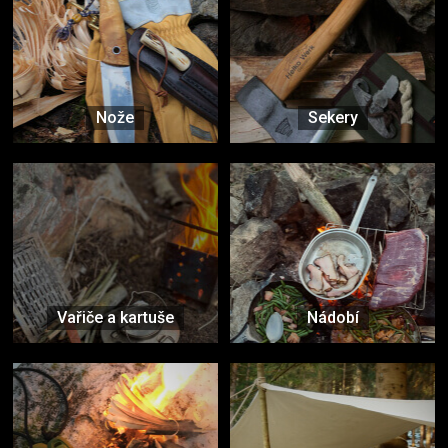
Nože
Sekery
Vařiče a kartuše
Nádobí