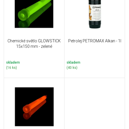
i
k
s
t
p
ů
r
o
d
u
Chemické světlo GLOWSTICK
Petrolej PETROMAX Alkan - 1l
k
15x150 mm - zelené
t
ů
skladem
skladem
(16 ks)
(40 ks)