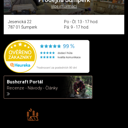
více informací
Jesenická 22
Po - Čt: 13 - 17 hod.
787 01 Šumperk
Pá: 9 - 17 hod.
Bushcraft Portál
Recenze - Návody - Články
Rádi předáváme zkušenosti
Poradíme vám s výběrem