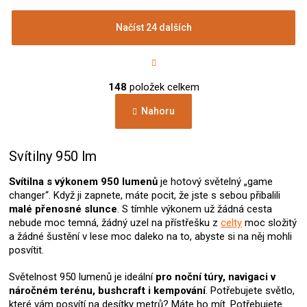
Načíst 24 dalších
S
t
r
O
á
148
položek celkem
v
n
l
k
Nahoru
á
o
d
v
a
á
c
Svítilny 950 lm
n
í
í
p
Svítilna s výkonem 950 lumenů
je hotový světelný „game
r
changer“. Když ji zapnete, máte pocit, že jste s sebou přibalili
v
malé přenosné slunce
. S tímhle výkonem už žádná cesta
k
nebude moc temná, žádný uzel na přístřešku z
celty
moc složitý
y
a žádné šustění v lese moc daleko na to, abyste si na něj mohli
v
posvítit.
ý
p
Světelnost 950 lumenů je ideální
pro noční túry, navigaci v
i
náročném terénu, bushcraft i kempování
. Potřebujete světlo,
s
které vám posvítí na desítky metrů? Máte ho mít. Potřebujete