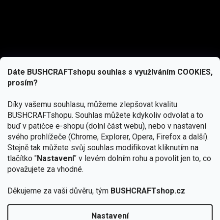
Dáte BUSHCRAFTshopu souhlas s využíváním COOKIES,
prosím?
Díky vašemu souhlasu, můžeme zlepšovat kvalitu
BUSHCRAFTshopu.
Souhlas můžete kdykoliv odvolat a to
buď v patičce e-shopu (dolní část webu), nebo v nastavení
svého prohlížeče (Chrome, Explorer, Opera, Firefox a další).
Stejně tak můžete svůj souhlas modifikovat kliknutím na
tlačítko "
Nastavení
" v levém dolním rohu a povolit jen to, co
Přihlásit se
považujete za vhodné.
Vložením e-mailu souhlasíte s
podmínkami ochrany osobních údajů
Děkujeme za vaši důvěru, tým
BUSHCRAFTshop.cz
Nastavení