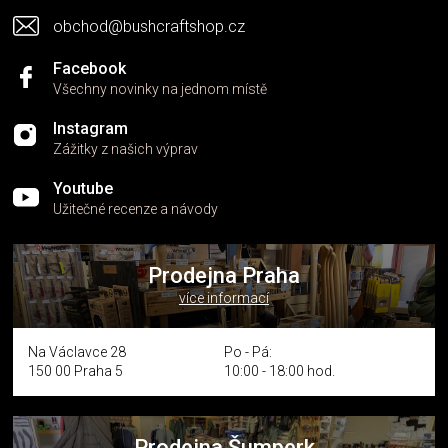
obchod@bushcraftshop.cz
Facebook
Všechny novinky na jednom místě
Instagram
Zážitky z našich výprav
Youtube
Užitečné recenze a návody
Prodejna Praha
více informací
Na Václavce 28
Po - Pá:
150 00 Praha 5
10:00 - 18:00 hod.
Prodejna Šumperk