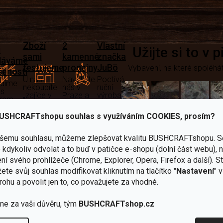
Zboží
2
Vlastní
i
Užijte si to v 
sami
kamenné
značka
dáváme
testujeme
prodejny
JuBö
Vybavení, na které spoléhát
šenosti
U nás
Navštivte
Poctivá
adíme
nekoupíte
nás v
ruční
 s
„zajíce v
Praze a
výroba
ěrem
pytli“
Šumperku
v ČR
USHCRAFTshopu souhlas s využíváním COOKIES, prosím?
Vařiče
lší skvělé výhody
a
ašemu souhlasu, můžeme zlepšovat kvalitu BUSHCRAFTshopu.
S
kdykoliv odvolat a to buď v patičce e-shopu (dolní část webu), 
Nože
Sekery
kartuše
Ná
ní svého prohlížeče (Chrome, Explorer, Opera, Firefox a další). S
ete svůj souhlas modifikovat kliknutím na tlačítko "
Nastavení
" 
rohu a povolit jen to, co považujete za vhodné.
me za vaši důvěru, tým
BUSHCRAFTshop.cz
Bundy