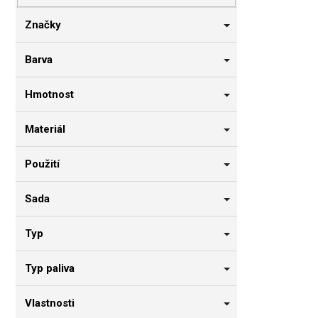
n
n
Značky
í
p
Barva
a
n
Hmotnost
e
l
Materiál
Použití
Sada
Typ
Typ paliva
Vlastnosti