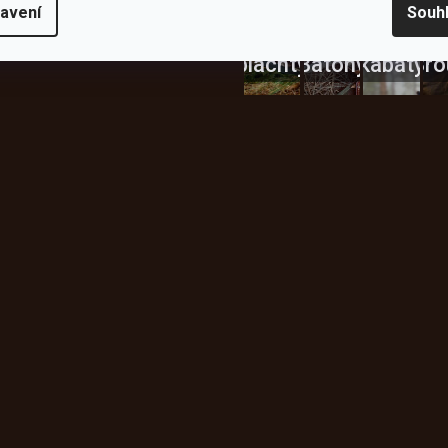
avení
Souh
Celty a
a
plachty
Batohy
kabáty
Bro
Instagram
h produktech na našem e-
údajů