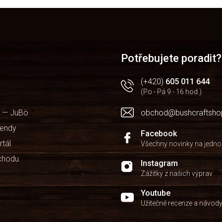
Potřebujete poradit?
(+420)
605 011 644
(Po - Pá 9 - 16 hod.)
 — JuBö
obchod@bushcraftsho
kendy
Facebook
rtál
Všechny novinky na jedn
chodu
Instagram
Zážitky z našich výprav
Youtube
Užitečné recenze a návod