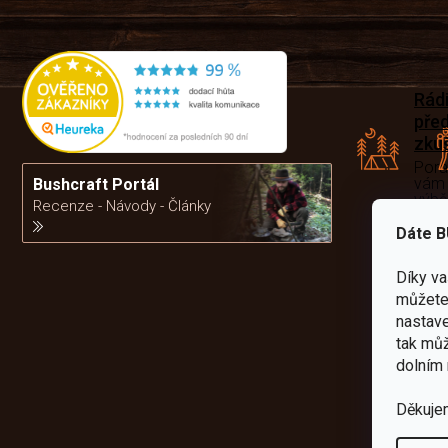
Rád
pře
zku
Por
vám
Bushcraft Portál
výb
Recenze - Návody - Články
Dáte B
da
Díky v
můžete 
nastave
tak můž
dolním 
Děkuje