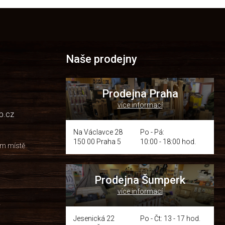
Naše prodejny
Prodejna Praha
více informací
p.cz
Na Václavce 28
Po - Pá:
150 00 Praha 5
10:00 - 18:00 hod.
om místě
Prodejna Šumperk
více informací
y
Jesenická 22
Po - Čt: 13 - 17 hod.