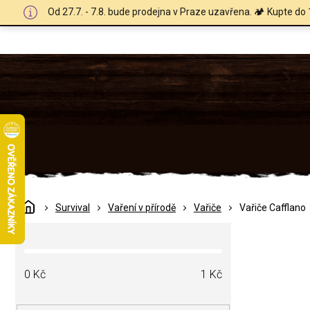
Přejít
Od 27.7. - 7.8. bude prodejna v Praze uzavřena. 🏕️ Kupte do 
na
obsah
Domů
Survival
Vaření v přírodě
Vařiče
Vařiče Cafflano
P
o
s
t
0
Kč
1
Kč
r
a