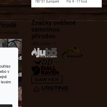
787 01 Šumperk
Pá: 9 - 17 hod.
Značky ověřené
přírodě
samotnou
e nejčastěji
přírodou
další značky
Křesadla
a
ouhlas
nebo v
dobí
škrtadla
tejně
v levém