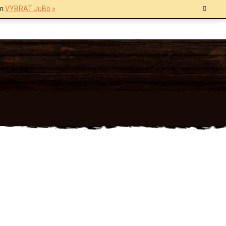
m.
VYBRAT JuBö »