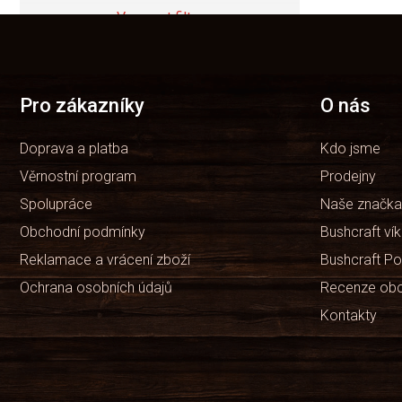
Vymazat filtry
Z
á
Položek k zobrazení:
0
p
a
t
Pro zákazníky
O nás
í
Doprava a platba
Kdo jsme
Věrnostní program
Prodejny
Spolupráce
Naše značka
Obchodní podmínky
Bushcraft ví
Reklamace a vrácení zboží
Bushcraft Po
Ochrana osobních údajů
Recenze ob
Kontakty