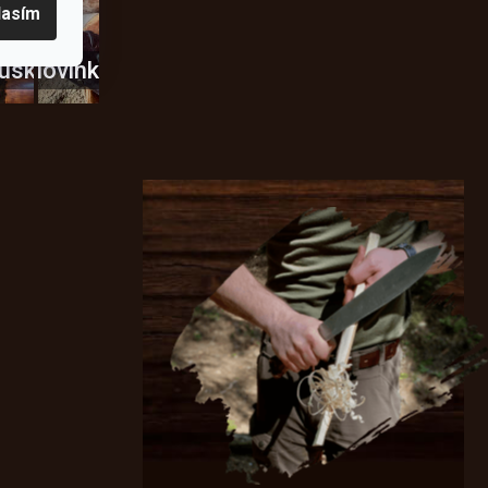
lasím
usky
Novinky