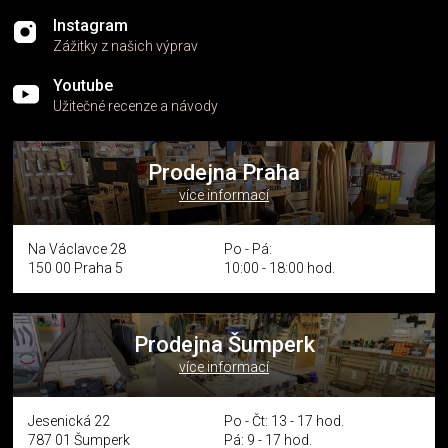
Instagram
Zážitky z našich výprav
Youtube
Užitečné recenze a návody
Prodejna Praha
více informací
Na Václavce 28
Po - Pá:
150 00 Praha 5
10:00 - 18:00 hod.
Prodejna Šumperk
více informací
Jesenická 22
Po - Čt: 13 - 17 hod.
787 01 Šumperk
Pá: 9 - 17 hod.