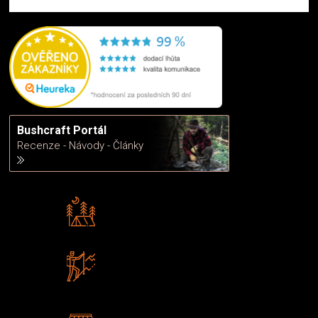
Bushcraft Portál
Recenze - Návody - Články
Rádi předáváme zkušenosti
Poradíme vám s výběrem
Zboží sami testujeme
U nás nekoupíte „zajíce v pytli“
2 kamenné prodejny