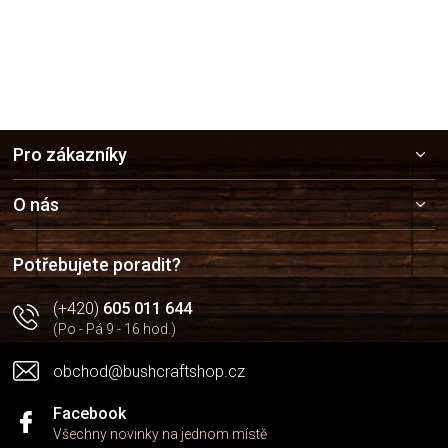
Z
Pro zákazníky
á
p
a
O nás
t
í
Potřebujete poradit?
(+420)
605 011 644
(Po - Pá 9 - 16 hod.)
obchod@bushcraftshop.cz
Facebook
Všechny novinky na jednom místě