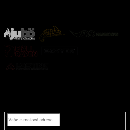
Značky ověřené samotnou přírodou
další značky
Odebírat newsletter