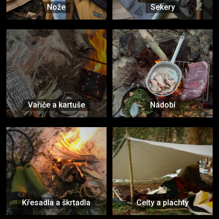
Nože
Sekery
Vařiče a kartuše
Nádobí
Křesadla a škrtadla
Celty a plachty