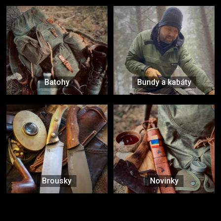
Batohy
Bundy a kabáty
Brousky
Novinky