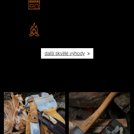
Navštivte nás v Praze a
Šumperku
Vlastní značka JuBö
Poctivá ruční výroba v ČR
další skvělé výhody
Užijte si to v přírodě
Vybavení, na které spoléháte nejčastěji