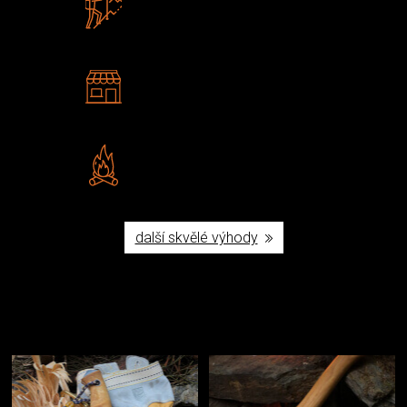
U nás nekoupíte „zajíce v pytli“
2 kamenné prodejny
Navštivte nás v Praze a
Šumperku
Vlastní značka JuBö
Poctivá ruční výroba v ČR
další skvělé výhody
Užijte si to v přírodě
Vybavení, na které spoléháte nejčastěji