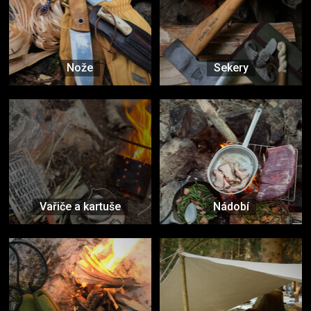
Nože
Sekery
Vařiče a kartuše
Nádobí