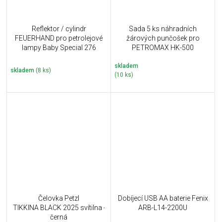
Reflektor / cylindr
Sada 5 ks náhradních
FEUERHAND pro petrolejové
žárových punčošek pro
lampy Baby Special 276
PETROMAX HK-500
Reflector Shade ZINK
skladem
skladem
(8 ks)
(10 ks)
Čelovka Petzl
Dobíjecí USB AA baterie Fenix
TIKKINA BLACK 2025 svítilna -
ARB-L14-2200U
černá