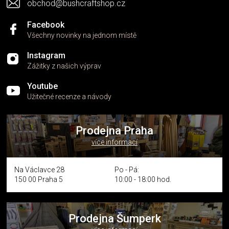
obchod@bushcraftshop.cz
Facebook
Všechny novinky na jednom místě
Instagram
Zážitky z našich výprav
Youtube
Užitečné recenze a návody
Prodejna Praha
více informací
Na Václavce 28
Po - Pá:
150 00 Praha 5
10:00 - 18:00 hod.
Prodejna Šumperk