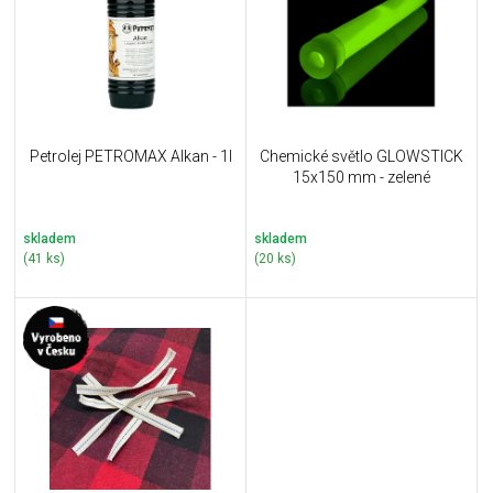
i
k
s
t
p
ů
r
o
d
u
Petrolej PETROMAX Alkan - 1l
Chemické světlo GLOWSTICK
k
15x150 mm - zelené
t
ů
skladem
skladem
(41 ks)
(20 ks)