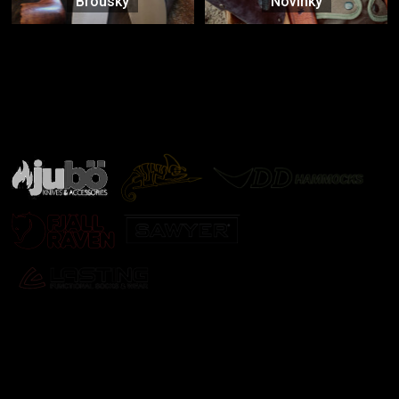
Brousky
Novinky
Značky ověřené samotnou přírodou
další značky
Odebírat newsletter