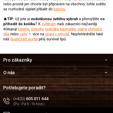
u
nebo prostě jen chcete být připraveni na všechno, tohle světlo
se rozhodně vyplatí přibalit do
batohu
.
🔥TIP:
Už jste si
vodotěsnou svítilnu
vybrali
a přemýšlíte
co
přihodit do košíku
? K
svítilnám
naši zákazníci nejčastěji
dokupují
baterie
,
čelovky
,
spacáky
,
karimatky
,
stany
,
ohřívače
těla
nebo
celty
— více na
spaní v přírodě
. Nepřehlédněte také
náš
BushCraft portál
plný survival tipů.
Z
Pro zákazníky
á
p
a
O nás
t
í
Potřebujete poradit?
(+420)
605 011 644
(Po - Pá 9 - 16 hod.)