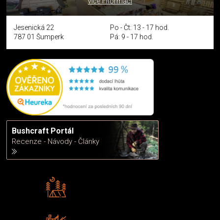
více informací
Jesenická 22
Po - Čt: 13 - 17 hod.
787 01 Šumperk
Pá: 9 - 17 hod.
Bushcraft Portál
Recenze - Návody - Články
Rádi předáváme zkušenosti
Poradíme vám s výběrem
Zboží sami testujeme