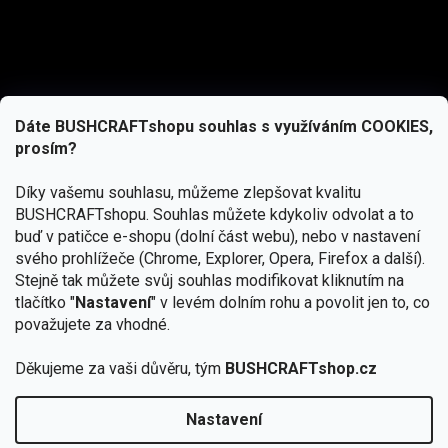
Dáte BUSHCRAFTshopu souhlas s využíváním COOKIES,
prosím?
Díky vašemu souhlasu, můžeme zlepšovat kvalitu
BUSHCRAFTshopu.
Souhlas můžete kdykoliv odvolat a to
buď v patičce e-shopu (dolní část webu), nebo v nastavení
svého prohlížeče (Chrome, Explorer, Opera, Firefox a další).
Stejně tak můžete svůj souhlas modifikovat kliknutím na
tlačítko "
Nastavení
" v levém dolním rohu a povolit jen to, co
Přihlásit se
považujete za vhodné.
Vložením e-mailu souhlasíte s
podmínkami ochrany osobních údajů
Děkujeme za vaši důvěru, tým
BUSHCRAFTshop.cz
Nastavení
Od 27.7. - 7.8. bude prodejna v Praze uzavřena.
Copyright 2026
BUSHCRAFTshop.cz
. Všechna práva