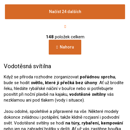
Načíst 24 dalších
S
t
r
O
á
148
položek celkem
v
n
l
k
Nahoru
á
o
d
v
a
á
c
Vodotěsná svítilna
n
í
í
p
Když se příroda rozhodne zorganizovat
pořádnou sprchu
,
r
bude se hodit
světlo, které ji přečká bez úhony
. Ať už brodíte
v
řeku, hledáte rybářské náčiní v bouřce nebo si potřebujete
k
posvítit při noční plavbě na kajaku,
vodotěsné svítilny
vás
y
nezklamou ani pod tlakem (vody i situace).
v
ý
Jsou odolné, spolehlivé a připravené na vše. Některé modely
p
dokonce zvládnou i potápění, takže klidně rozjasní i podvodní
i
svět. Vodotěsné svítilny se hodí
na túry, rybaření, kempování
s
nebo jen na zahradní hrátky v dešti. Ať už vás zastihne bouřka