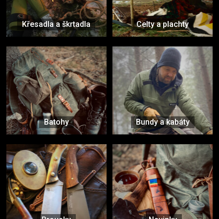
Křesadla a škrtadla
Celty a plachty
Batohy
Bundy a kabáty