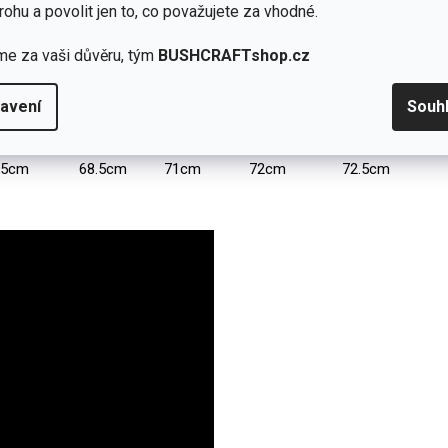
1.5cm
107cm
112cm
117cm
122cm
rohu a povolit jen to, co považujete za vhodné.
.5cm
58.5cm
58.5cm
58.5cm
58.5cm
me za vaši důvěru, tým
BUSHCRAFTshop.cz
.5cm
46.5cm
48.5cm
48.5cm
51cm
avení
Souh
.5cm
84cm
84cm
85.5cm
86.5cm
.5cm
68.5cm
71cm
72cm
72.5cm