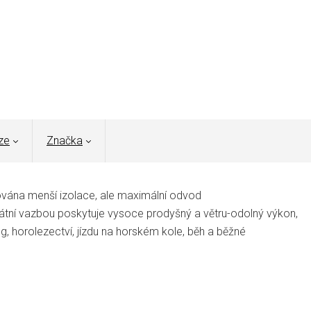
ze
Značka
adována menší izolace, ale maximální odvod
tní vazbou poskytuje vysoce prodyšný a větru-odolný výkon,
g, horolezectví, jízdu na horském kole, běh a běžné