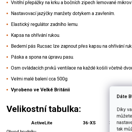
Vnitřní přepážky na krku a bočních zipech lemované mikrov
Nastavovací jazýčky manžety dotykem a zavřením.
Elastický regulátor zadního lemu.
Kapsa na ohřívání rukou.
Bederní pás Rucsac lze zapnout přes kapsu na ohřívání ruk
Páska a spona na úpravu pasu.
Osm ovládacích prvků ventilace na každé košili včetně dvo
Velmi malé balení cca 500g
Vyrobeno ve Velké Británii
Dáte B
Velikostní tabulka:
Díky v
můžete 
nastave
ActiveLite
36-XS
38-S
tak můž
Obvod hrudníku