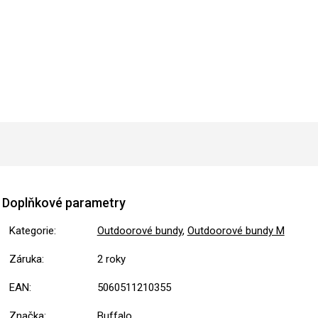
Doplňkové parametry
Kategorie
:
Outdoorové bundy
,
Outdoorové bundy M
Záruka
:
2 roky
EAN
:
5060511210355
Značka
:
Buffalo