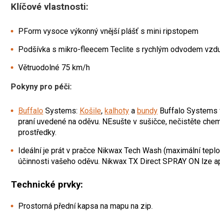
Klíčové vlastnosti:
PForm vysoce výkonný vnější plášť s mini ripstopem
Podšívka s mikro-fleecem Teclite s rychlým odvodem vzd
Větruodolné 75 km/h
Pokyny pro péči:
Buffalo
Systems:
Košile
,
kalhoty
a
bundy
Buffalo Systems v
praní uvedené na oděvu. NEsušte v sušičce, nečistěte che
prostředky.
Ideální je prát v pračce Nikwax Tech Wash (maximální teplo
účinnosti vašeho oděvu. Nikwax TX Direct SPRAY ON lze apl
Technické prvky:
Prostorná přední kapsa na mapu na zip.