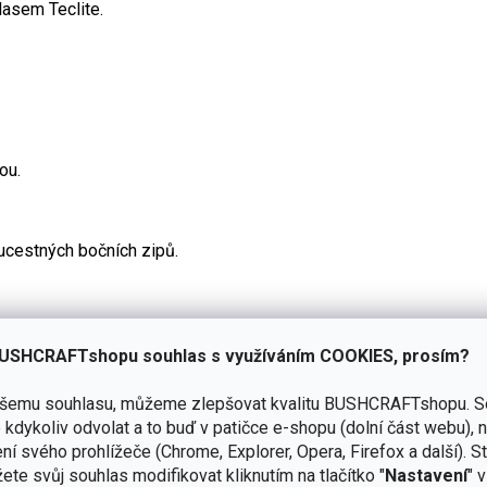
lasem Teclite.
ou.
ucestných bočních zipů.
USHCRAFTshopu souhlas s využíváním COOKIES, prosím?
ašemu souhlasu, můžeme zlepšovat kvalitu BUSHCRAFTshopu.
S
kdykoliv odvolat a to buď v patičce e-shopu (dolní část webu), 
ní svého prohlížeče (Chrome, Explorer, Opera, Firefox a další). S
40-M
42-L
44-XL
46-XXL
48-3XL
ete svůj souhlas modifikovat kliknutím na tlačítko "
Nastavení
" 