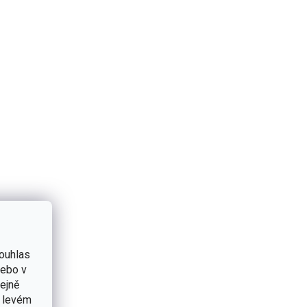
ouhlas
nebo v
tejně
v levém