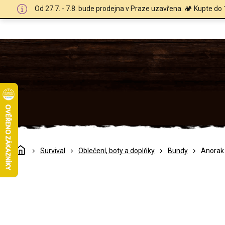
Přejít
Od 27.7. - 7.8. bude prodejna v Praze uzavřena. 🏕️ Kupte do 
na
obsah
Domů
Survival
Oblečení, boty a doplňky
Bundy
Anorak 