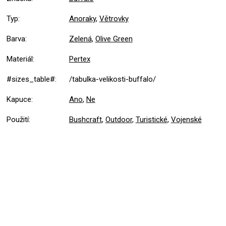
Typ
:
Anoraky
,
Větrovky
Barva
:
Zelená
,
Olive Green
Materiál
:
Pertex
#sizes_table#
:
/tabulka-velikosti-buffalo/
Kapuce
:
Ano
,
Ne
Použití
:
Bushcraft
,
Outdoor
,
Turistické
,
Vojenské