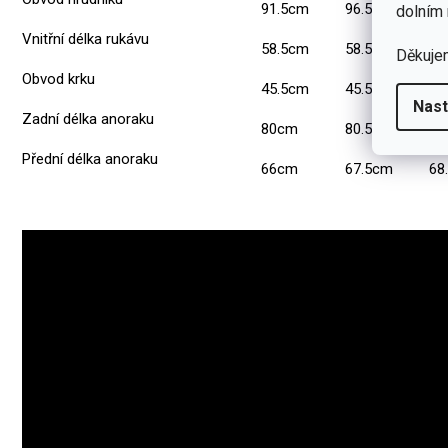
91.5cm
96.5cm
10
dolním 
Vnitřní délka rukávu
58.5cm
58.5cm
58
Děkuje
Obvod krku
45.5cm
45.5cm
45
Nast
Zadní délka anoraku
80cm
80.5cm
81
Přední délka anoraku
66cm
67.5cm
68