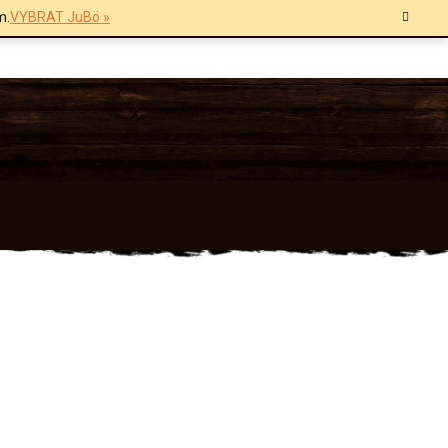
m.
VYBRAT JuBö »