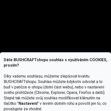
Dáte BUSHCRAFTshopu souhlas s využíváním COOKIES,
prosím?
Díky vašemu souhlasu, můžeme zlepšovat kvalitu
BUSHCRAFTshopu.
Souhlas můžete kdykoliv odvolat a to
buď v patičce e-shopu (dolní část webu), nebo v nastavení
svého prohlížeče (Chrome, Explorer, Opera, Firefox a další).
Stejně tak můžete svůj souhlas modifikovat kliknutím na
tlačítko "
Nastavení
" v levém dolním rohu a povolit jen to, co
Přihlásit se
považujete za vhodné.