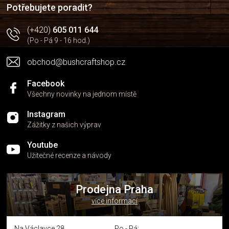
í
p
Potřebujete poradit?
r
v
(+420)
605 011 644
k
(Po - Pá 9 - 16 hod.)
y
v
obchod@bushcraftshop.cz
ý
p
i
Facebook
s
Všechny novinky na jednom místě
u
Instagram
Zážitky z našich výprav
Youtube
Užitečné recenze a návody
Prodejna Praha
více informací
Na Václavce 28
Po - Pá: