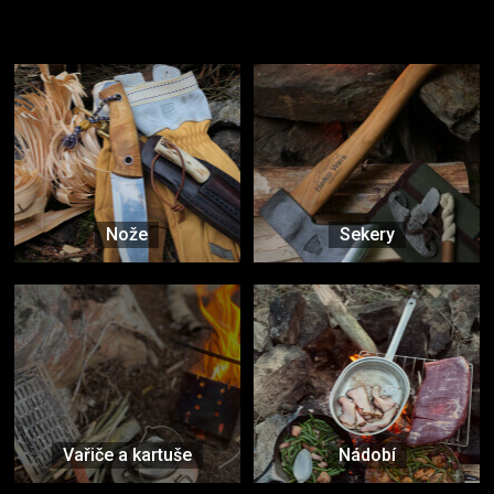
Užijte si to v přírodě
Vybavení, na které spoléháte nejčastěji
Nože
Sekery
Vařiče a kartuše
Nádobí