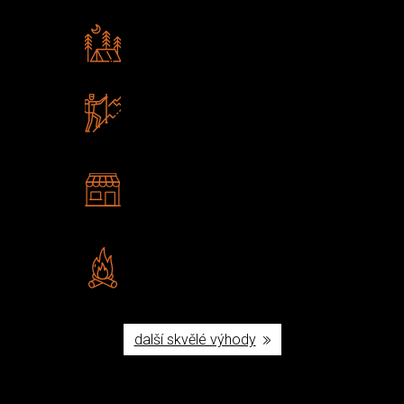
Rádi předáváme zkušenosti
Poradíme vám s výběrem
Zboží sami testujeme
U nás nekoupíte „zajíce v pytli“
2 kamenné prodejny
Navštivte nás v Praze a
Šumperku
Vlastní značka JuBö
Poctivá ruční výroba v ČR
další skvělé výhody