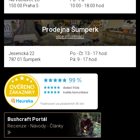
150 00 Praha 5
10:00 - 18:00 hod.
Prodejna Šumperk
více informací
Jesenická 22
Po - Čt: 13 - 17 hod.
787 01 Šumperk
Pá: 9 - 17 hod.
Bushcraft Portál
Recenze - Návody - Články