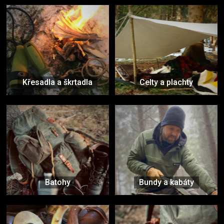
Křesadla a škrtadla
Celty a plachty
Batohy
Bundy a kabáty