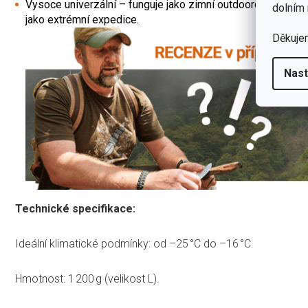
Vysoce univerzální – funguje jako zimní outdoorová bunda v
dolním 
jako extrémní expedice.
Děkuje
Nast
Technické specifikace:
Ideální klimatické podmínky: od –25 °C do –16 °C.
Hmotnost: 1 200 g (velikost L).