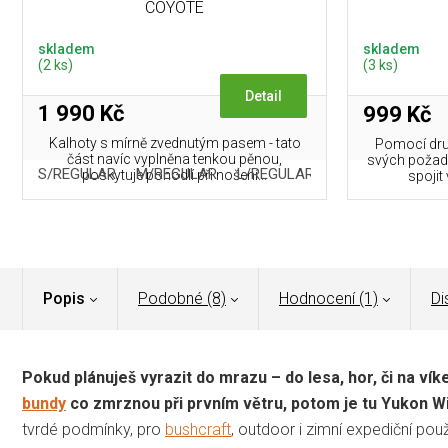
COYOTE
skladem
skladem
(2 ks)
(3 ks)
Detail
1 990 Kč
999 Kč
Kalhoty s mírně zvednutým pasem - tato
Pomocí druk
část navíc vyplněna tenkou pěnou,
svých požada
S/REGULAR
M/REGULAR
L/REGULAR
XL/REGULAR
poskytuje pohodlí při nošení...
spojit
Popis
Podobné (8)
Hodnocení (1)
Di
Pokud plánuješ vyrazit do mrazu – do lesa, hor, či na v
bundy
co zmrznou při prvním větru, potom je tu Yukon W
tvrdé podmínky, pro
bushcraft
, outdoor i zimní expediční pou