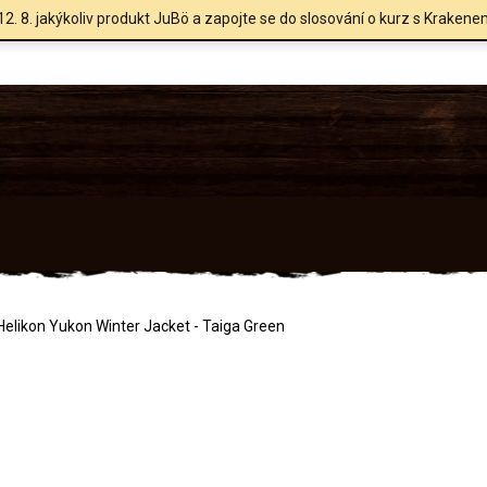
12. 8. jakýkoliv produkt JuBö a zapojte se do slosování o kurz s Krakene
elikon Yukon Winter Jacket - Taiga Green