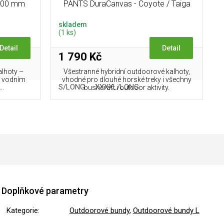
.000 mm
PANTS DuraCanvas - Coyote / Taiga
Green A
skladem
(1 ks)
Detail
Detail
1 790 Kč
alhoty –
Všestranné hybridní outdoorové kalhoty,
s vodním
vhodné pro dlouhé horské treky i všechny
XL/LONG
XXL/LONG
S/LONG
XXXL/LONG
XXXXL/LONG
XXXXL/LONG
..
bushcraft i outdoor aktivity.
Doplňkové parametry
Kategorie
:
Outdoorové bundy
,
Outdoorové bundy L