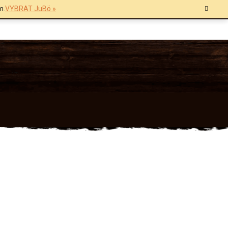
m.
VYBRAT JuBö »