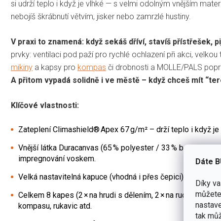
si udrží teplo i když je vlhké — s velmi odolným vnějším mat
nebojíš škrábnutí větvím, jisker nebo zamrzlé hustiny.
V praxi to znamená: když sekáš dříví, stavíš přístřešek, p
prvky: ventilaci pod paží pro rychlé ochlazení při akci, velk
mikiny
a kapsy pro
kompas
či drobnosti a MOLLE/PALS popru
A přitom vypadá solidně i ve městě – když chceš mít “te
Klíčové vlastnosti:
Zateplení Climashield® Apex 67 g/m² – drží teplo i když je 
Vnější látka Duracanvas (65 % polyester / 33 % bavlna / 2 
impregnování voskem.
Dáte B
Velká nastavitel­ná kapuce (vhodná i přes čepici) + ventilac
Díky v
můžete 
Celkem 8 kapes (2 × na hrudi s dělením, 2 × na ruce, 1 × na pa
nastave
kompasu, rukavic atd.
tak můž