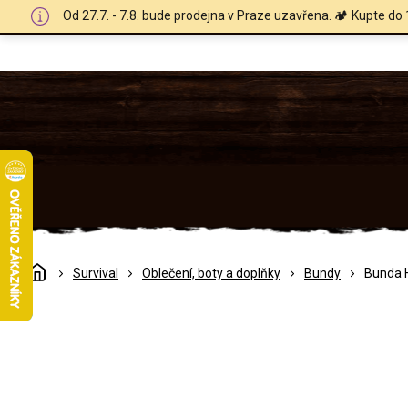
Přejít
Od 27.7. - 7.8. bude prodejna v Praze uzavřena. 🏕️ Kupte do 
na
obsah
Domů
Survival
Oblečení, boty a doplňky
Bundy
Bunda H