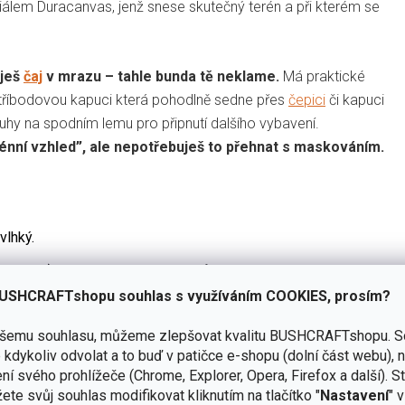
eriálem Duracanvas, jenž snese skutečný terén a při kterém se
iješ
čaj
v mrazu – tahle bunda tě neklame.
Má praktické
ou tříbodovou kapuci která pohodlně sedne přes
čepici
či kapuci
hy na spodním lemu pro připnutí dalšího vybavení.
rénní vzhled”, ale nepotřebuješ to přehnat s maskováním.
vlhký.
% elastan) – maximální odolnost vůči lesnímu terénu, možnosti
USHCRAFTshopu souhlas s využíváním COOKIES, prosím?
e pod paží – komfort a regulace teploty.
ašemu souhlasu, můžeme zlepšovat kvalitu BUSHCRAFTshopu.
S
kdykoliv odvolat a to buď v patičce e-shopu (dolní část webu), 
ži s organizérem, 3 × vnitřní) – ideální pro organizaci nářadí,
ní svého prohlížeče (Chrome, Explorer, Opera, Firefox a další). S
ete svůj souhlas modifikovat kliknutím na tlačítko "
Nastavení
" 