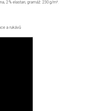
lna, 2 % elastan; gramáž: 230 g/m².
puce a rukávů