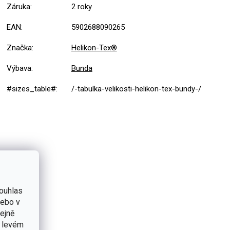
Záruka
:
2 roky
EAN
:
5902688090265
Značka
:
Helikon-Tex®
Výbava
:
Bunda
#sizes_table#
:
/-tabulka-velikosti-helikon-tex-bundy-/
ouhlas
nebo v
tejně
v levém