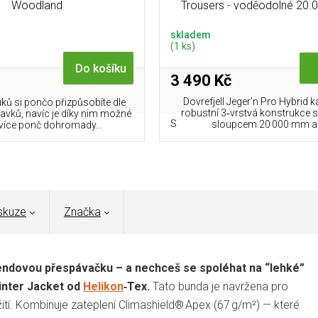
Woodland
Trousers - voděodolné 20
skladem
(1 ks)
Do košíku
3 490 Kč
Dovrefjell Jeger’n Pro Hybrid k
ů si pončo přizpůsobíte dle
robustní 3‑vrstvá konstrukce 
vků, navíc je díky nim možné
XXL/REGULAR
XXXL/REGULAR
S/LONG
S
M/LONG
L/LONG
sloupcem 20 000 mm a.
 více ponč dohromady...
skuze
Značka
íkendovou přespávačku – a nechceš se spoléhat na “lehké”
inter Jacket od
Helikon
‑Tex.
Tato bunda je navržena pro
žití. Kombinuje zateplení Climashield® Apex (67 g/m²) — které