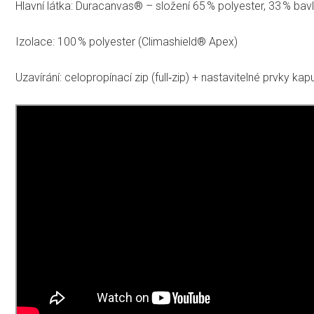
Hlavní látka: Duracanvas® – složení 65 % polyester, 33 % bav
Izolace: 100 % polyester (Climashield® Apex)
Uzavírání: celopropínací zip (full‑zip) + nastavitelné prvky ka