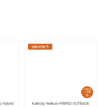
výprodej %
1 990 Kč
–10
%
ro Hybrid
Kalhoty Helikon HYBRID OUTBACK