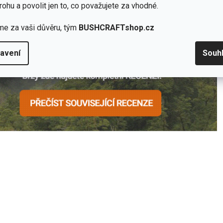
 terénu, ale i jako městská “terénní” bunda, která nevypadá
rohu a povolit jen to, co považujete za vhodné.
me za vaši důvěru, tým
BUSHCRAFTshop.cz
avení
Souh