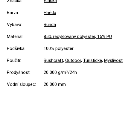
Značka
:
Alaska
Barva
:
Hnědá
Výbava
:
Bunda
Materiál
:
85% recyklovaný polyester, 15% PU
Podšívka
:
100% polyester
Použití
:
Bushcraft
,
Outdoor
,
Turistické
,
Myslivost
Prodyšnost
:
20 000 g/m²/24h
Vodní sloupec
:
20 000 mm