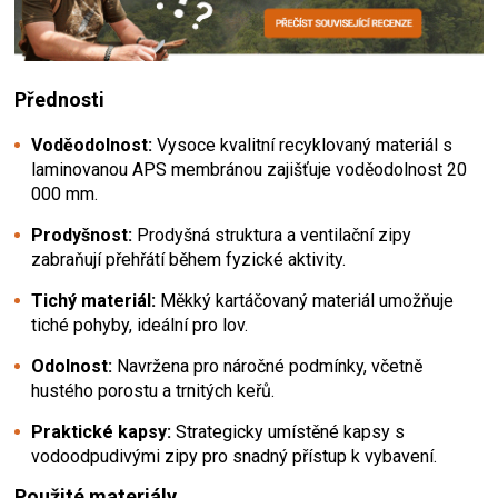
Přednosti
Voděodolnost:
Vysoce kvalitní recyklovaný materiál s
laminovanou APS membránou zajišťuje voděodolnost 20
000 mm.
Prodyšnost:
Prodyšná struktura a ventilační zipy
zabraňují přehřátí během fyzické aktivity.
Tichý materiál:
Měkký kartáčovaný materiál umožňuje
tiché pohyby, ideální pro lov.
Odolnost:
Navržena pro náročné podmínky, včetně
hustého porostu a trnitých keřů.
Praktické kapsy:
Strategicky umístěné kapsy s
vodoodpudivými zipy pro snadný přístup k vybavení.
Použité materiály