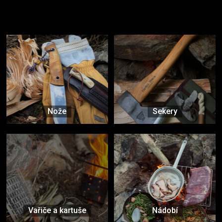
Užijte si to v přírodě
Vybavení, na které spoléháte nejčastěji
Nože
Sekery
Vařiče a kartuše
Nádobí