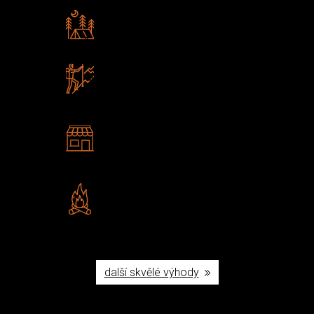
Rádi předáváme zkušenosti
Poradíme vám s výběrem
Zboží sami testujeme
U nás nekoupíte „zajíce v pytli“
2 kamenné prodejny
Navštivte nás v Praze a
Šumperku
Vlastní značka JuBö
Poctivá ruční výroba v ČR
další skvělé výhody