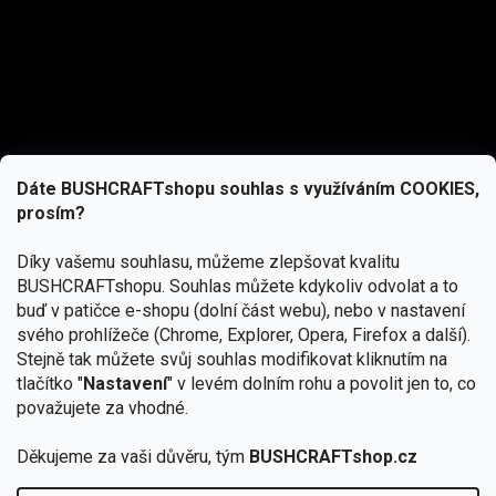
Dáte BUSHCRAFTshopu souhlas s využíváním COOKIES,
prosím?
Díky vašemu souhlasu, můžeme zlepšovat kvalitu
BUSHCRAFTshopu.
Souhlas můžete kdykoliv odvolat a to
buď v patičce e-shopu (dolní část webu), nebo v nastavení
svého prohlížeče (Chrome, Explorer, Opera, Firefox a další).
Stejně tak můžete svůj souhlas modifikovat kliknutím na
tlačítko "
Nastavení
" v levém dolním rohu a povolit jen to, co
Přihlásit se
považujete za vhodné.
Vložením e-mailu souhlasíte s
Děkujeme za vaši důvěru, tým
BUSHCRAFTshop.cz
podmínkami ochrany osobních údajů