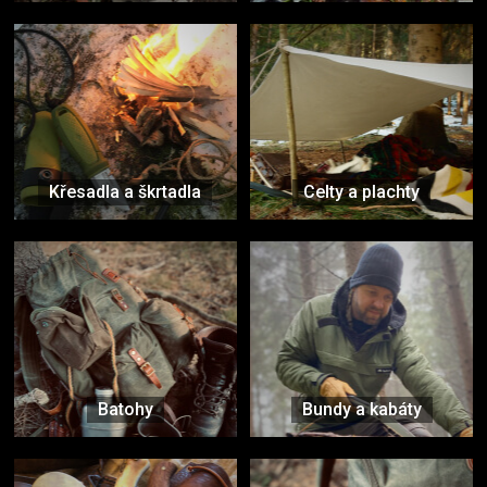
Křesadla a škrtadla
Celty a plachty
Batohy
Bundy a kabáty