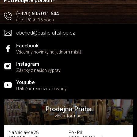
Potřebujete poradit?
(+420)
605 011 644
(Po - Pá 9 - 16 hod.)
obchod@bushcraftshop.cz
Facebook
Všechny novinky na jednom místě
Instagram
Zážitky z našich výprav
Youtube
Užitečné recenze a návody
Prodejna Praha
více informací
Na Václavce 28
Po - Pá: