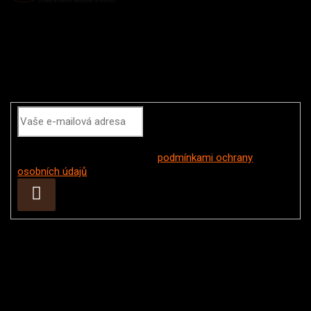
Odebírat newsletter
Vložením e-mailu souhlasíte s
podmínkami ochrany
osobních údajů
Přihlásit
se
Instagram