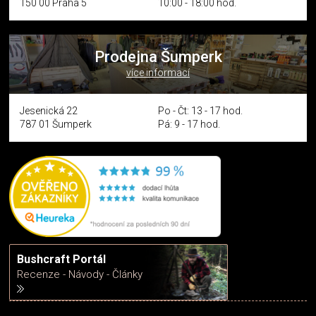
150 00 Praha 5
10:00 - 18:00 hod.
Prodejna Šumperk
více informací
Jesenická 22
Po - Čt: 13 - 17 hod.
787 01 Šumperk
Pá: 9 - 17 hod.
Bushcraft Portál
Recenze - Návody - Články