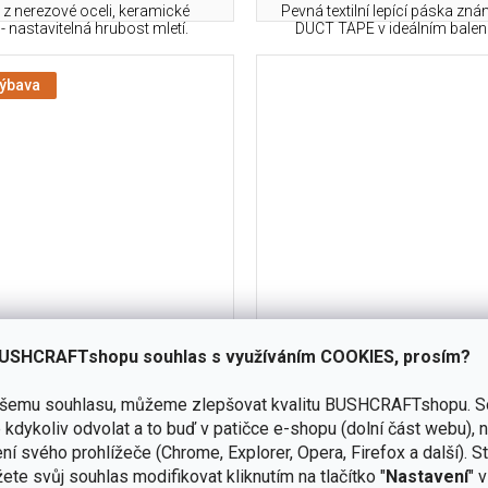
z nerezové oceli, keramické
Pevná textilní lepící páska zn
 nastavitelná hrubost mletí.
DUCT TAPE v ideálním balení
výbava
 JuBö Bushcraft Firesteel
Chemické světlo GLOWSTI
USHCRAFTshopu souhlas s využíváním COOKIES, prosím?
Stick
mm - zelené
ašemu souhlasu, můžeme zlepšovat kvalitu BUSHCRAFTshopu.
S
skladem
kdykoliv odvolat a to buď v patičce e-shopu (dolní část webu), 
(16 ks)
ní svého prohlížeče (Chrome, Explorer, Opera, Firefox a další). S
35 Kč
Do košíku
ete svůj souhlas modifikovat kliknutím na tlačítko "
Nastavení
" 