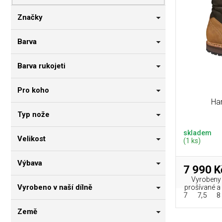
p
i
n
r
s
n
Značky
o
p
í
d
r
p
Barva
u
o
a
k
d
n
Barva rukojeti
t
u
e
ů
k
l
Pro koho
t
Ha
ů
Typ nože
skladem
Velikost
(1 ks)
Výbava
7 990 K
Vyrobeny 
Vyrobeno v naší dílně
prošívané a vy
7
7,5
8
Země