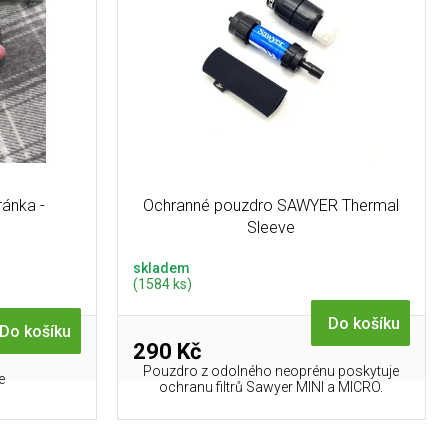
ánka -
Ochranné pouzdro SAWYER Thermal
Sleeve
skladem
(1584 ks)
Do košíku
Do košíku
290 Kč
Pouzdro z odolného neoprénu poskytuje
e
ochranu filtrů Sawyer MINI a MICRO.