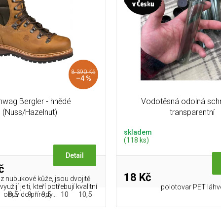
8 390 Kč
–4 %
nwag Bergler - hnědé
Vodotěsná odolná schr
(Nuss/Hazelnut)
transparentní
skladem
(118 ks)
Detail
č
18 Kč
z nubukové kůže, jsou dvojitě
užijí je ti, kteří potřebují kvalitní
polotovar PET láhv
8,5
9
9,5
10
10,5
11
11,5
12
obuv do přírody...