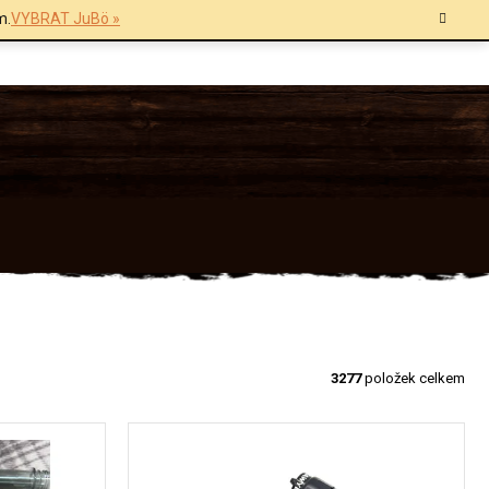
m.
VYBRAT JuBö »
3277
položek celkem