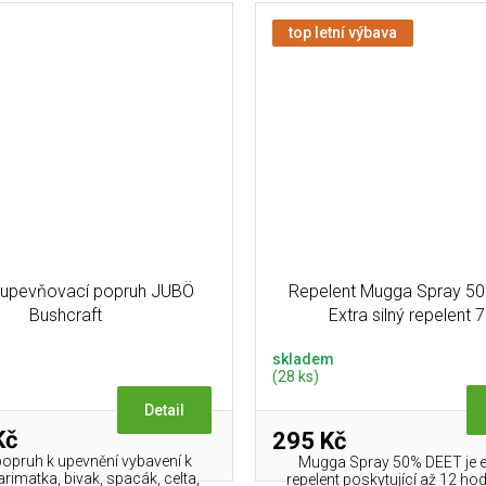
top letní výbava
upevňovací popruh JUBÖ
Repelent Mugga Spray 5
Bushcraft
Extra silný repelent 
skladem
(28 ks)
Detail
Kč
295 Kč
opruh k upevnění vybavení k
Mugga Spray 50% DEET je ex
rimatka, bivak, spacák, celta,
repelent poskytující až 12 ho