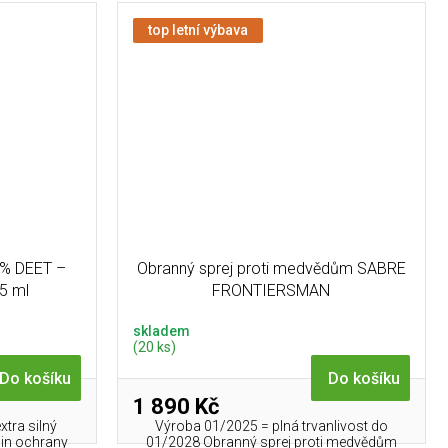
top letní výbava
0% DEET –
Obranný sprej proti medvědům SABRE
75 ml
FRONTIERSMAN
skladem
(20 ks)
Do košíku
Do košíku
1 890 Kč
tra silný
Výroba 01/2025 = plná trvanlivost do
din ochrany
01/2028 Obranný sprej proti medvědům