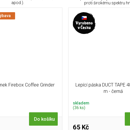
apod.).
proti širokému spektru hm
výbava
nek Firebox Coffee Grinder
Lepící páska DUCT TAPE 
m - černá
skladem
(36 ks)
Do košíku
65 Kč