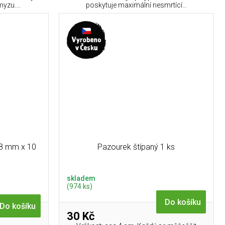
yzu....
poskytuje maximální nesmrtící...
48 mm x 10
Pazourek štípaný 1 ks
skladem
(974 ks)
Do košíku
Do košíku
30 Kč