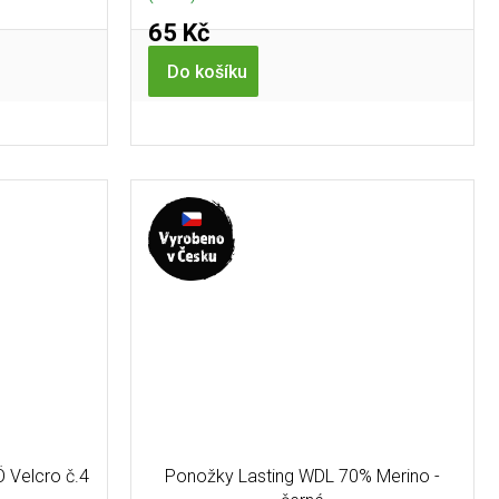
65 Kč
Do košíku
Ö Velcro č.4
Ponožky Lasting WDL 70% Merino -