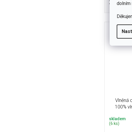
240 Kč
dolním 
Samotná ma
obohacen
Děkuje
množ
Nast
Vlněná o
100% vl
skladem
(6 ks)