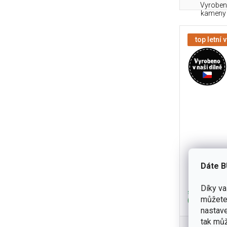
Vyroben 
kameny -
top letní 
Křesadlo
Dáte B
Díky v
skladem
můžete 
(171 ks)
nastave
tak můž