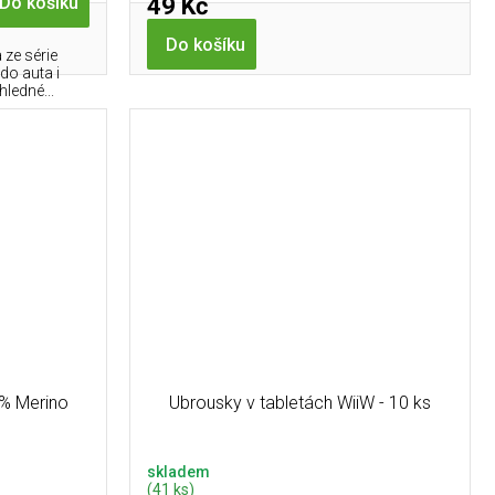
49 Kč
Do košíku
Do košíku
 ze série
do auta i
ledné...
% Merino
Ubrousky v tabletách WiiW - 10 ks
skladem
(41 ks)