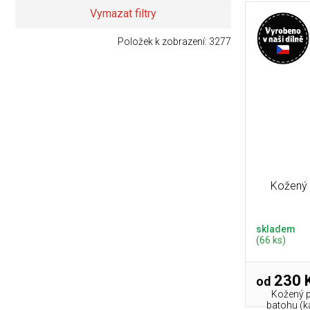
Vymazat filtry
Položek k zobrazení:
3277
Kožený 
skladem
(66 ks)
230 
od
Kožený p
batohu (ka