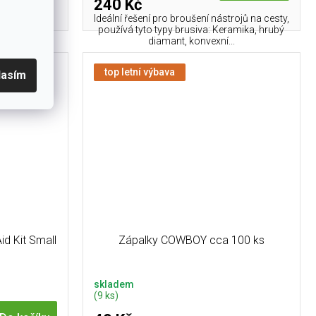
240 Kč
Ideální řešení pro broušení nástrojů na cesty,
používá tyto typy brusiva: Keramika, hrubý
diamant, konvexní...
top letní výbava
lasím
id Kit Small
Zápalky COWBOY cca 100 ks
skladem
(9 ks)