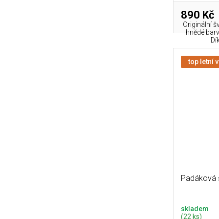
890 Kč
Originální 
hnědé barv
Dí
top letní 
Padáková 
skladem
(22 ks)