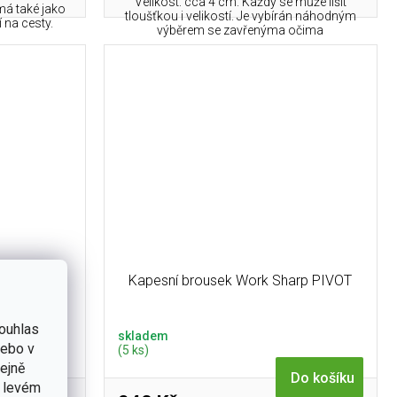
Velikost: cca 4 cm. Každý se může lišit
ámá také jako
tloušťkou i velikostí. Je vybírán náhodným
 na cesty.
výběrem se zavřenýma očima
CK 15x150
Kapesní brousek Work Sharp PIVOT
ouhlas
skladem
nebo v
(5 ks)
tejně
Do košíku
v levém