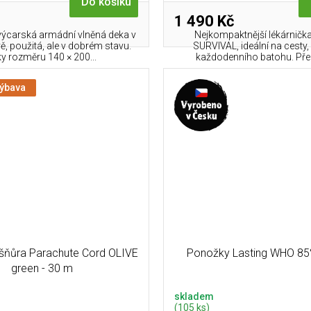
Do košíku
1 490 Kč
švýcarská armádní vlněná deka v
Nejkompaktnější lékárnička
ě, použitá, ale v dobrém stavu.
SURVIVAL, ideální na cesty, 
ky rozměru 140 × 200...
každodenního batohu. Přeh
výbava
šňůra Parachute Cord OLIVE
Ponožky Lasting WHO 85
green - 30 m
skladem
(105 ks)