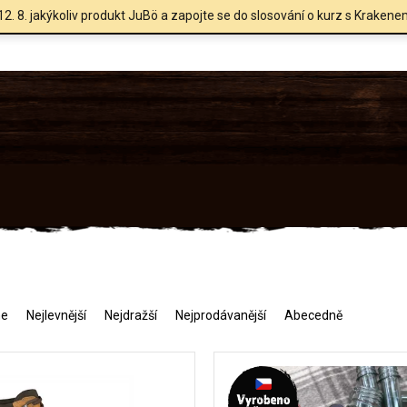
12. 8. jakýkoliv produkt JuBö a zapojte se do slosování o kurz s Krakene
me
Nejlevnější
Nejdražší
Nejprodávanější
Abecedně