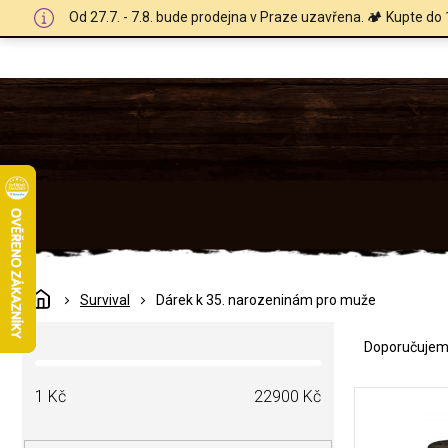
Přejít
Od 27.7. - 7.8. bude prodejna v Praze uzavřena. 🏕️ Kupte do 
na
obsah
Domů
Survival
Dárek k 35. narozeninám pro muže
Ř
P
a
Doporučuje
o
z
s
e
V
t
1
Kč
22900
Kč
n
ý
r
í
p
a