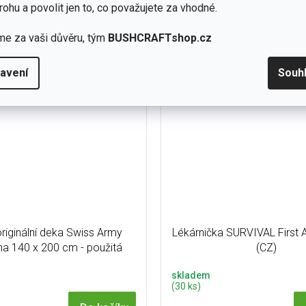
rohu a povolit jen to, co považujete za vhodné.
Do košíku
sivní ocílka o tloušťce 8 mm
á o magnesium. Zajistí velké
me za vaši důvěru, tým
BUSHCRAFTshop.cz
ství jisker s vysokou...
top letní výbava
avení
Souh
riginální deka Swiss Army
Lékárnička SURVIVAL First A
na 140 x 200 cm - použitá
(CZ)
skladem
(30 ks)