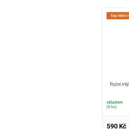
top letní 
Ruční mlý
skladem
(6 ks)
590 Kč