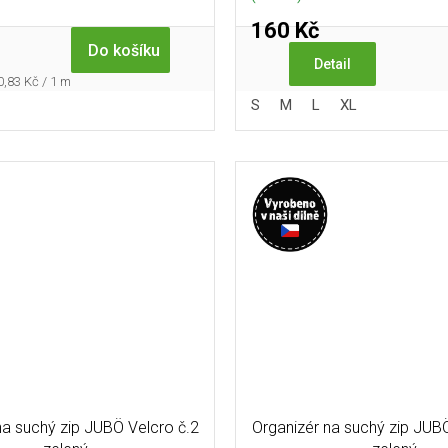
160 Kč
Do košíku
Detail
ěrná
0,83 Kč / 1 m
ena:
S
M
L
XL
na suchý zip JUBÖ Velcro č.2
Organizér na suchý zip JUB