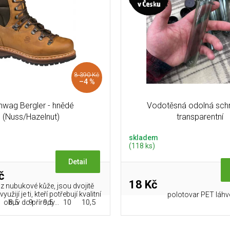
8 390 Kč
–4 %
nwag Bergler - hnědé
Vodotěsná odolná schr
(Nuss/Hazelnut)
transparentní
skladem
(118 ks)
Detail
č
18 Kč
z nubukové kůže, jsou dvojitě
užijí je ti, kteří potřebují kvalitní
polotovar PET láhv
8,5
9
9,5
10
10,5
11
11,5
12
obuv do přírody...