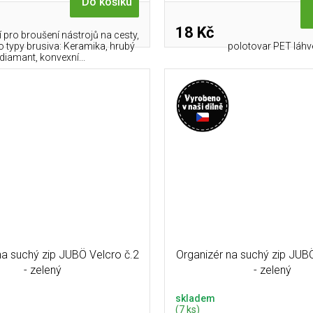
Do košíku
18 Kč
ní pro broušení nástrojů na cesty,
o typy brusiva: Keramika, hrubý
polotovar PET láhv
diamant, konvexní...
na suchý zip JUBÖ Velcro č.2
Organizér na suchý zip JUB
- zelený
- zelený
skladem
(7 ks)