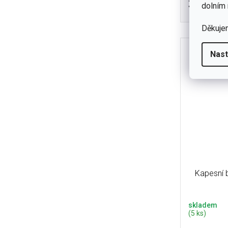
220 Kč
dolním 
Kvalit
doporučová
Děkuje
PET
Nast
Kapesní 
skladem
(5 ks)