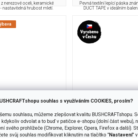
z nerezové oceli, keramické
Pevná textilní lepící páska zn
 nastavitelná hrubost mletí.
DUCT TAPE v ideálním balení
výbava
lej PETROMAX Alkan - 1l
Pazourek štípaný 1
USHCRAFTshopu souhlas s využíváním COOKIES, prosím?
ašemu souhlasu, můžeme zlepšovat kvalitu BUSHCRAFTshopu.
S
skladem
kdykoliv odvolat a to buď v patičce e-shopu (dolní část webu), 
(978 ks)
ní svého prohlížeče (Chrome, Explorer, Opera, Firefox a další). S
Do košíku
ete svůj souhlas modifikovat kliknutím na tlačítko "
Nastavení
" 