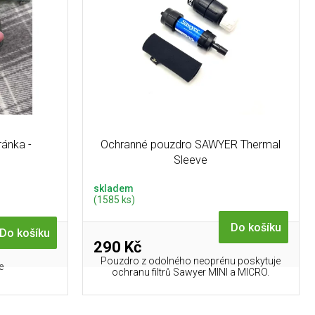
ánka -
Ochranné pouzdro SAWYER Thermal
Sleeve
skladem
(1585 ks)
Do košíku
Do košíku
290 Kč
Pouzdro z odolného neoprénu poskytuje
e
ochranu filtrů Sawyer MINI a MICRO.