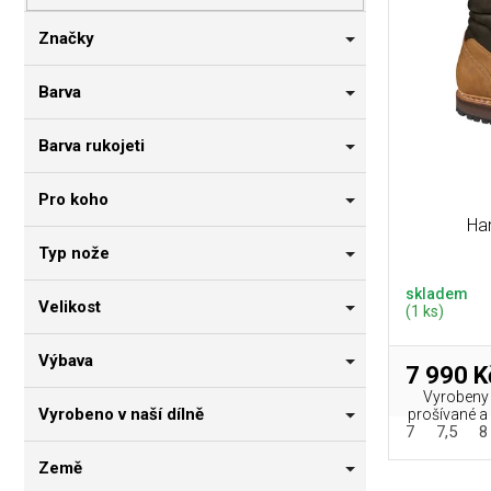
p
i
n
r
s
n
Značky
o
p
í
d
r
p
Barva
u
o
a
k
d
n
Barva rukojeti
t
u
e
ů
k
l
Pro koho
t
Ha
ů
Typ nože
skladem
Velikost
(1 ks)
Výbava
7 990 K
Vyrobeny 
Vyrobeno v naší dílně
prošívané a vy
7
7,5
8
Země