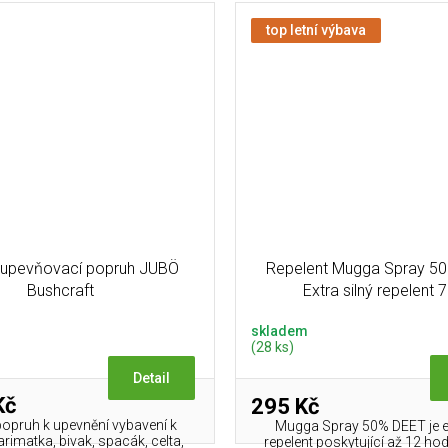
top letní výbava
upevňovací popruh JUBÖ
Repelent Mugga Spray 5
Bushcraft
Extra silný repelent 
skladem
(28 ks)
Detail
Kč
295 Kč
opruh k upevnění vybavení k
Mugga Spray 50% DEET je ex
rimatka, bivak, spacák, celta,
repelent poskytující až 12 ho