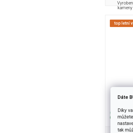
Vyroben 
kameny -
top letní 
Petro
Dáte B
Díky v
skladem
můžete 
(41 ks)
nastave
tak můž