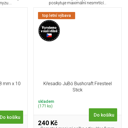
yzu....
poskytuje maximální nesmrtící...
top letní výbava
48 mm x 10
Křesadlo JuBö Bushcraft Firesteel
Stick
skladem
(171 ks)
Do košíku
Do košíku
240 Kč