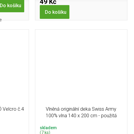
49 Kč
Do košíku
Do košíku
e
Ö Velcro č.4
Vlněná originální deka Swiss Army
100% vlna 140 x 200 cm - použitá
skladem
(7 ks)