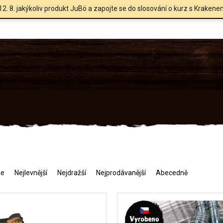
12. 8. jakýkoliv produkt JuBö a zapojte se do slosování o kurz s Krakene
me
Nejlevnější
Nejdražší
Nejprodávanější
Abecedně