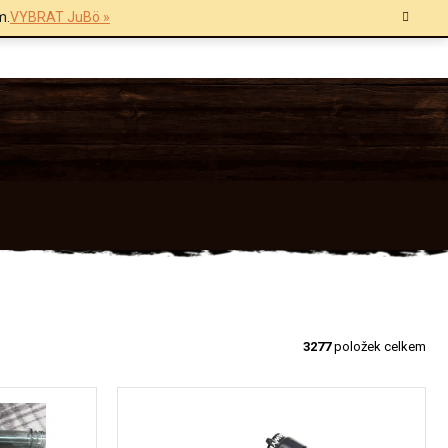
m.
VYBRAT JuBö »
3277
položek celkem