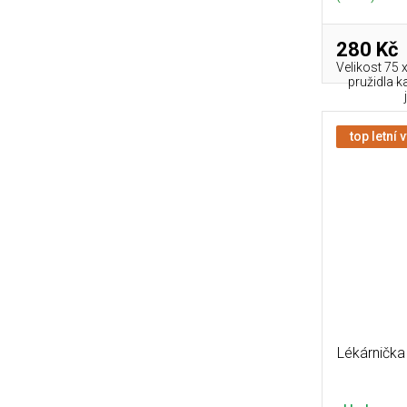
280 Kč
Velikost 75
pružidla k
top letní 
Lékárnička