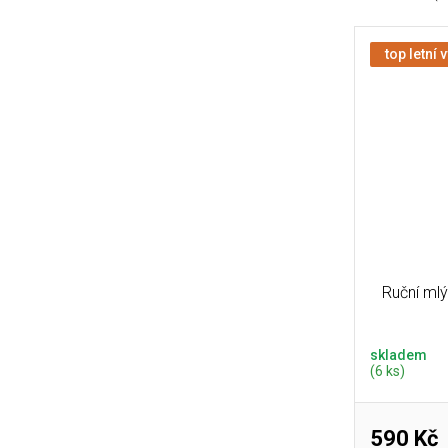
top letní 
Ruční mlý
skladem
(6 ks)
590 Kč