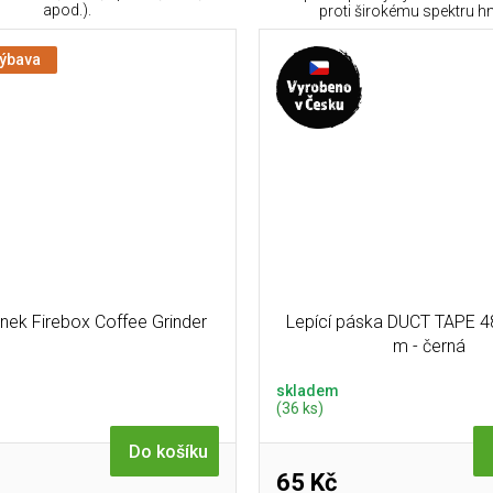
apod.).
proti širokému spektru hm
výbava
nek Firebox Coffee Grinder
Lepící páska DUCT TAPE 
m - černá
skladem
(36 ks)
Do košíku
65 Kč