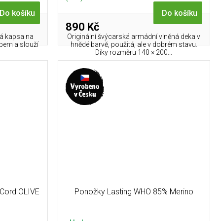
Do košíku
Do košíku
890 Kč
tá kapsa na
Originální švýcarská armádní vlněná deka v
pem a slouží
hnědé barvě, použitá, ale v dobrém stavu.
Díky rozměru 140 × 200...
 Cord OLIVE
Ponožky Lasting WHO 85% Merino