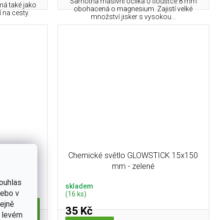
Samotná masivní ocílka o tloušťce 8 mm
ámá také jako
obohacená o magnesium. Zajistí velké
 na cesty.
množství jisker s vysokou...
 ks
Chemické světlo GLOWSTICK 15x150
mm - zelené
ouhlas
skladem
nebo v
(16 ks)
tejně
35 Kč
Do košíku
v levém