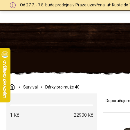
Přejít
Od 27.7. - 7.8. bude prodejna v Praze uzavřena. 🏕️ Kupte do 
na
obsah
Domů
Survival
Dárky pro muže 40
Ř
P
a
Doporučuje
o
z
s
e
V
t
1
Kč
22900
Kč
n
ý
r
í
p
a