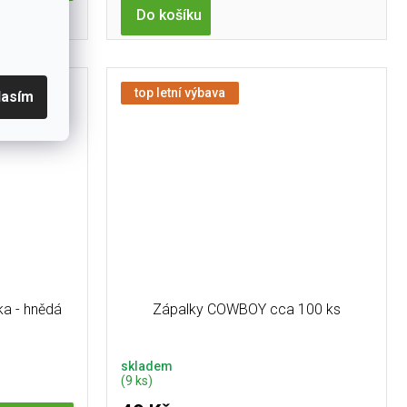
Do košíku
 může lišit
rán náhodným
očima
top letní výbava
lasím
a - hnědá
Zápalky COWBOY cca 100 ks
skladem
(9 ks)