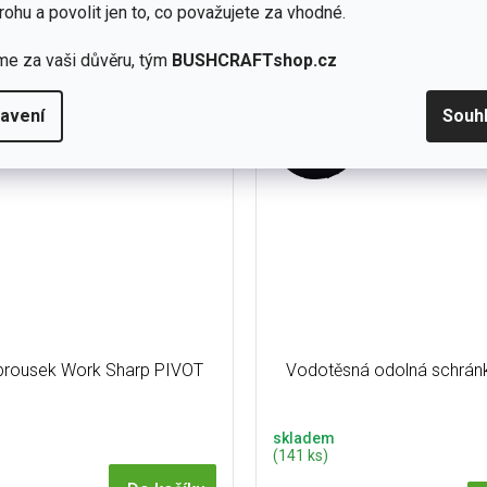
30 Kč
rohu a povolit jen to, co považujete za vhodné.
ní lampový petrolej, který je
Velikost: cca 4 cm. Každý se
n do všech petrolejových lamp
tloušťkou i velikostí. Je vybí
me za vaši důvěru, tým
BUSHCRAFTshop.cz
ROMAX a FEUERHAND...
výběrem se zavřenýma 
avení
Souh
brousek Work Sharp PIVOT
Vodotěsná odolná schránk
skladem
(141 ks)