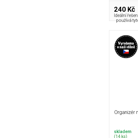
240 Kč
Ideální řeše
používá tyt
Organizér 
skladem
(14 ks)