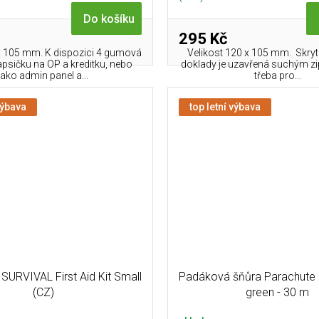
Do košíku
295 Kč
 x 105 mm. K dispozici 4 gumová
Velikost 120 x 105 mm. Skry
apsičku na OP a kreditku, nebo
doklady je uzavřená suchým zi
jako admin panel a...
třeba pro...
výbava
top letní výbava
 SURVIVAL First Aid Kit Small
Padáková šňůra Parachute
(CZ)
green - 30 m