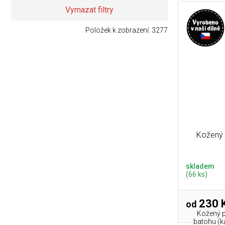
Vymazat filtry
Položek k zobrazení:
3277
Kožený 
skladem
(66 ks)
230 
od
Kožený p
batohu (ka