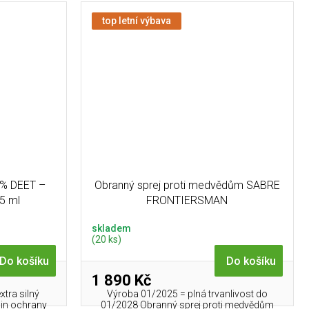
top letní výbava
0% DEET –
Obranný sprej proti medvědům SABRE
75 ml
FRONTIERSMAN
skladem
(20 ks)
Do košíku
Do košíku
1 890 Kč
tra silný
Výroba 01/2025 = plná trvanlivost do
din ochrany
01/2028 Obranný sprej proti medvědům