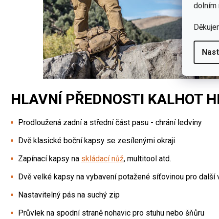
dolním 
Děkuje
Nast
HLAVNÍ PŘEDNOSTI KALHOT H
Prodloužená zadní a střední část pasu - chrání ledviny
Dvě klasické boční kapsy se zesílenými okraji
Zapínací kapsy na
skládací nůž
, multitool atd.
Dvě velké kapsy na vybavení potažené síťovinou pro další v
Nastavitelný pás na suchý zip
Průvlek na spodní straně nohavic pro stuhu nebo šňůru