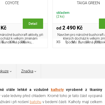
COYOTE
TAIGA GREEN
skladem
(2 ks)
Detail
 Kč
2 490 Kč
od
áročné bushcraft aktivity, při
Navržen pro náročné bushcraft akt
dochází k velkým změnám
kterých dochází k velkým 
XL
XXL
3XL
XS
S
M
L
XL
XXL
. Bunda má podšívku,...
počasí. Bunda má podšívku
skuze
Značka
sně stále lehké a vzdušné
kalhoty
vyrobené z tkaniny
y vaše ledviny před chladem. Kromě toho je tato část vycpaná
ívání i při nošení
batohu
v bederní části. Kalhoty mají celkem