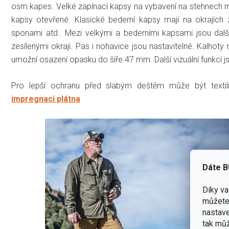
osm kapes. Velké zapínací kapsy na vybavení na stehnech mají v
kapsy otevřené. Klasické bederní kapsy mají na okrajích 
sponami atd.. Mezi velkými a bederními kapsami jsou dalš
zesílenými okraji. Pas i nohavice jsou nastavitelné. Kalhot
umožní osazení opasku do šíře 47 mm. Další vizuální funkcí 
Pro lepší ochranu před slabým deštěm může být texti
impregnaci plátna
Dáte B
Díky v
můžete 
nastave
tak můž