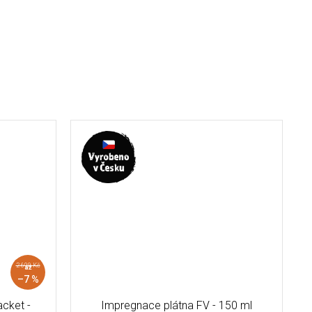
2 690 Kč
až
–7 %
cket -
Impregnace plátna FV - 150 ml