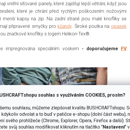
nitřní síťované panely, které zajišťují lepší větrání, když jsou
zesílení, které je chrání před rychlým poškozením nožovými
í menší kapsy na zip. Na zadní straně jsou malé knoflíky se
y mají připravené smyčky pro
kšandy
. Široké poutka na
opasek
jsou značkové knoflíky s logem Helikon-Tex®.
lie impregnována speciálním voskem
- doporučujeme
FV
USHCRAFTshopu souhlas s využíváním COOKIES, prosím?
ašemu souhlasu, můžeme zlepšovat kvalitu BUSHCRAFTshopu.
S
kdykoliv odvolat a to buď v patičce e-shopu (dolní část webu), 
ní svého prohlížeče (Chrome, Explorer, Opera, Firefox a další). S
ete svůj souhlas modifikovat kliknutím na tlačítko "
Nastavení
" 