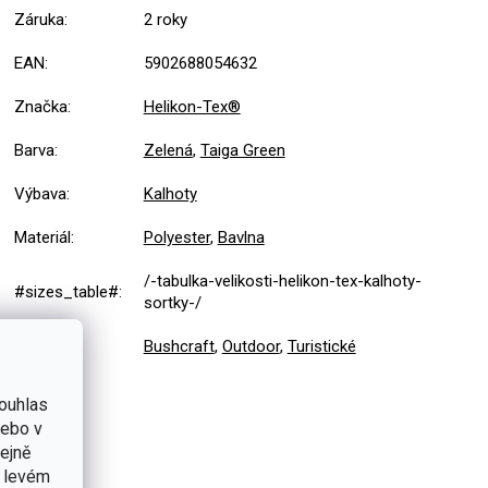
Záruka
:
2 roky
EAN
:
5902688054632
Značka
:
Helikon-Tex®
Barva
:
Zelená
,
Taiga Green
Výbava
:
Kalhoty
Materiál
:
Polyester
,
Bavlna
/-tabulka-velikosti-helikon-tex-kalhoty-
#sizes_table#
:
sortky-/
Použití
:
Bushcraft
,
Outdoor
,
Turistické
ouhlas
nebo v
tejně
v levém