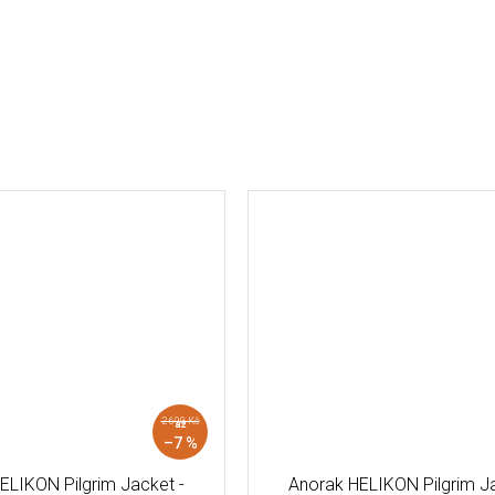
2 690 Kč
až
–7 %
ELIKON Pilgrim Jacket -
Anorak HELIKON Pilgrim Ja