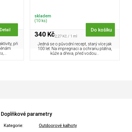
skladem
(10 ks)
Do košíku
Detail
340 Kč
Měrná
2,27 Kč / 1 ml
cena:
ivity, při
Jedná se o původní recept, starý více jak
změnám
100 let. Na impregnaci a ochranu plátna,
,...
kůže a dřeva, před vodou...
Doplňkové parametry
Kategorie
:
Outdoorové kalhoty