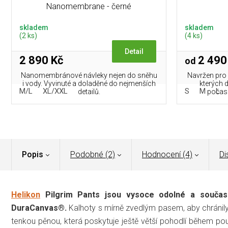
Nanomembrane - černé
skladem
skladem
(2 ks)
(4 ks)
Detail
2 890 Kč
2 490
od
Nanomembránové návleky nejen do sněhu
Navržen pro n
i vody. Vyvinuté a doladěné do nejmenších
kterých 
M/L
XL/XXL
S
M
L
detailů.
počasí
Popis
Podobné (2)
Hodnocení (4)
Di
Helikon
Pilgrim Pants jsou vysoce odolné a souča
DuraCanvas®.
Kalhoty s mírně zvedlým pasem, aby chránil
tenkou pěnou, která poskytuje ještě větší pohodlí během použ